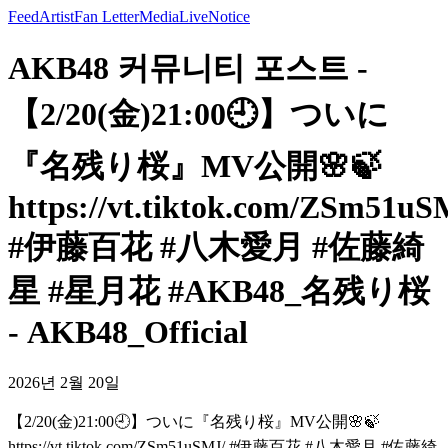
Feed
Artist
Fan Letter
Media
Live
Notice
AKB48 커뮤니티 포스트 -
【2/20(金)21:00🕘】ついに
『名残り桜』MV公開🌸🍃
https://vt.tiktok.com/ZSm51uS
#伊藤百花 #八木愛月 #佐藤綺
星 #星月花 #AKB48_名残り桜
- AKB48_Official
2026년 2월 20일
【2/20(金)21:00🕘】ついに『名残り桜』MV公開🌸🍃
https://vt.tiktok.com/ZSm51uSMJ/ #伊藤百花 #八木愛月 #佐藤綺