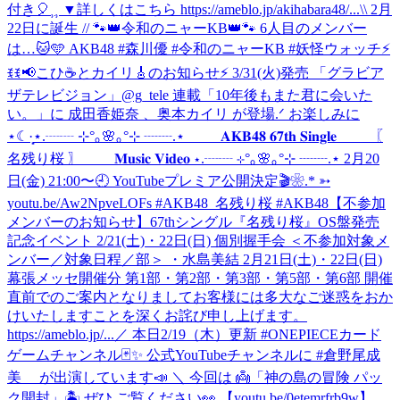
付き🎈⸒⸒ ▼詳しくはこちら https://ameblo.jp/akihabara48/...
\\ 2月
22日に誕生 // 🐾👑令和のニャーKB👑🐾 6人目のメンバー
は…🐱🩵 AKB48 #森川優 #令和のニャーKB #妖怪ウォッチ
⚡
ꉂꉂ📢こひ☕️とカイリ🎸のお知らせ⚡ 3/31(火)発売 「グラビア
ザテレビジョン」@g_tele 連載「10年後もまた君に会いた
い。」に 成田香姫奈 、奥本カイリ が登場.ᐟ お楽しみに
⋆☾·̩͙
⋆.┈┈ ⊹°｡🌸｡°⊹ ┈┈.⋆ 𝐀𝐊𝐁𝟒𝟖 𝟔𝟕𝐭𝐡 𝐒𝐢𝐧𝐠𝐥𝐞 〖
名残り桜 〗 𝐌𝐮𝐬𝐢𝐜 𝐕𝐢𝐝𝐞𝐨 ⋆.┈┈ ⊹°｡🌸｡°⊹ ┈┈.⋆ 2月20
日(金) 21:00〜🕘 YouTubeプレミア公開決定🎬❀.* ➳
youtu.be/Aw2NpveLOFs #AKB48_名残り桜 #AKB48
【不参加
メンバーのお知らせ】67thシングル『名残り桜』OS盤発売
記念イベント 2/21(土)・22日(日) 個別握手会 ＜不参加対象メ
ンバー／対象日程／部＞ ・水島美結 2月21日(土)・22日(日)
幕張メッセ開催分 第1部・第2部・第3部・第5部・第6部 開催
直前でのご案内となりましてお客様には多大なご迷惑をおか
けいたしますことを深くお詫び申し上げます。
https://ameblo.jp/...
／ 本日2/19（木）更新 #ONEPIECEカード
ゲームチャンネル🃏✨ 公式YouTubeチャンネルに #倉野尾成
美 が出演しています📣 ＼ 今回は 👼「神の島の冒険 パッ
ク開封」🏝️ ぜひ ご覧ください👀 【youtu.be/0etemrfrb9w】