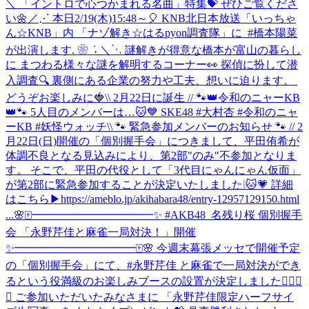
＼ 「イントロで心つかまれる名曲」特集💝 ぜひご覧くださ
い🌼
‎／⋰ ‎本日2/19(木)15:48～🎈 ‎KNB北日本放送「いっちゃ
ん☆KNB」内 ‎「ナゾ解き☆はるpyon調査隊」に ‎ ⁦‪#橋本陽菜‬⁩
が出演します. ❀ ݁ ˖ ‎＼⋱ ‎謎解きが得意な橋本が富山の暮らし
に ‎まつわる様々な謎を解明するコーナー👀 ‎探偵に扮して潜
入調査🔍 ‎裏側にある企業の努力や工夫、想いに迫ります。 ‎
どうぞお楽しみに🍓
\\ 2月22日に誕生 // 🐾👑令和のニャーKB
👑🐾 5人目のメンバーは…🐱💙 SKE48 #大村杏 #令和のニャ
ーKB #妖怪ウォッチ
\\ 🐾 緊急参加メンバーのお知らせ 🐾 // 2
月22日(日)開催の「個別握手会」につきまして、平田侑希が
体調不良となる見込みにより、第2部"のみ"不参加となりま
す。 そこで、平田の代役として「3代目にゃんにゃん仮面」
が第2部に緊急参加することが決定いたしました❕🐱💗 詳細
はこちら▶https://ameblo.jp/akihabara48/entry-12957129150.html
...
🌸🀄️━━━━━━━━━━━✨ #AKB48_名残り桜 個別握手
会 「永野芹佳と麻雀一局対決！」開催
✨━━━━━━━━━━━🀄️🌸 今週末幕張メッセで開催予定
の「個別握手会」にて、#永野芹佳 と麻雀で一局対決ができ
るという役満級のお楽しみブースの設置が決定しました✊🏻🎯
💖 ご参加いただいたみなさまに 「永野芹佳限定ハーフサイ