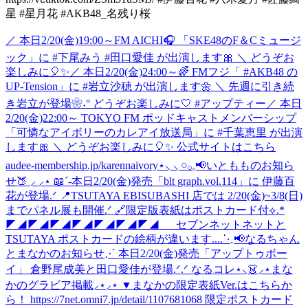
星 #星月花 #AKB48_名残り桜
／ 本日2/20(金)19:00～FM AICHI🎧 「SKE48のF＆Cミュージ
ック」に #下尾みう #田口愛佳 が出演します🎀 ＼ どうぞお
楽しみに🎈✨
／ 本日2/20(金)24:00～🌈 FMフジ「 #AKB48 の
UP-Tension」に #岩立沙穂 が出演します🌼 ＼ 先週に引き続
き岩立が登場❀˖° どうぞお楽しみに🤍 #アップティー
／ 本日
2/20(金)22:00～ TOKYO FM ポッドキャストメンバーシップ
「可憐なアイボリーのカレアイ放送局」に #千葉恵里 が出演
します🎀 ＼ どうぞお楽しみに🎈✨ 公式サイトはこちら
audee-membership.jp/karennaivory
⋆⸜ ⸜ 𓏸𓂂𓈒📢いともものお知ら
せ🍑 ⸝‍ ⸝‍⋆ 📖´-本日2/20(金)発売「blt graph.vol.114」に 伊藤百
花が登場.ᐟ 📍TSUTAYA EBISUBASHI 店では 2/20(金)~3/8(日)
までパネル展も開催.ᐟ 🔗限定版表紙はポストカード付⟡.*
◤◢◤◢◤◢◤◢◤◢◤◢◤◢ セブンネットネットと
TSUTAYA ポストカードの絵柄が違います....
⋱📢なるちゃん
とまなかのお知らせ⋰ 本日2/20(金)発売「アップトゥボー
イ」 倉野尾成美と田口愛佳が登場.ᐟ.ᐟ なるコレ⋆⸜👗⸝‍⋆まな
かのグラビア掲載⸝⋆⸝⋆ ▼まなかの限定表紙Ver.はこちらか
ら！ https://7net.omni7.jp/detail/1107681068 限定ポストカード