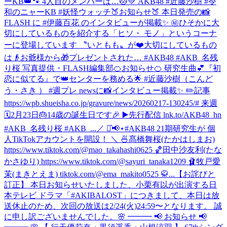
ーKB👑🐾 4人目のメンバーは…🐱💚 AKB48 #近藤沙樹 #令
和のニャーKB #妖怪ウォッチ
🍑お知らせ🍑 本日発売の📸
FLASH に #伊藤百花 のインタビューが掲載✨ ㊙️ひそかに大
切にしているものを紹介する「ヒソ・ モノ」というコーナ
ーに登場しています 〝いともも〟が❤️大切にしているもの
は👴お爺様から🎁プレゼントされた… #AKB48 #AKB_名残
り桜 写真提供・FLASH編集部
🍊お知らせ🍊 研究生曲💕『初
恋に似てる』で👑センターを務める🌟 #近藤沙樹（こんど
う・さき ） #週プレ newsに📸インタビュー掲載✨ ✏️記事
https://wpb.shueisha.co.jp/gravure/news/20260217-130245/# 来週
🗓2月23日🎂14歳の誕生日です🎉 ▶️先行配信 lnk.to/AKB48_hn
#AKB_名残り桜 #AKB_...
／ ⋆͛📢⋆#AKB48 21期研究生が 個
人TikTokアカウントを開設！ ＼ 🍜髙橋舞桜(たかはしまお)
https://www.tiktok.com/@mao_takahashi0625 🏀田中沙友利(たな
かさゆり) https://www.tiktok.com/@sayuri_tanaka1209 🩰牧戸愛
茉(まきとえま) tiktok.com/@ema_makito0525 🥋...
【お詫びと
訂正】 本日お知らせいたしました、小栗有以が出演する日
本テレビ ドラマ「#AKIBALOST」につきまして、本日は放
送休止のため、次回の放送は2/24(火)24:59〜となります。 誠
に申し訳ございませんでした。
🌸 ━━━ 📢 お知らせ 📢