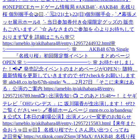
#ONEPIECEカードゲーム情報局 #AKB48
⋱#AKB48_名残り
桜 個別握手会🤝🏻⋰ 🗓️2/21(土)-22(日)個別握手会 ˗ˏˋ📍幕張メ
ッセ展示ホール8 ˎˊ˗ 当日参加券付き会場限定グッズの 販売
もございます🪄◝✩ みなさまのご参加を 心よりお待ちして
おります🐮🍦 詳細はこちら🌸🤍
https://ameblo.jp/akihabara48/entry-12957244932.html
🌸
✨━━━━━━━━━━━━✨ 🌸 AKB48 67th Single
『名残り桜』初回限定盤イベント まとめページ
OPEN 🌸 ✨━━━━━━━━━━━━✨ 🌸 お待たせしまし
た！📢💕 発売記念イベントのまとめページがOPEN✨ 随時、
最新情報を更新していきますので ぜひcheckをお願いします
🌸 akb48.co.jp/lp/67th-single/ ✎... ...
2月27日 「そこに未来はあ
る」公演のご案内 https://ameblo.jp/akihabara48/entry-
12957216789.html
📺✨出演告知✨📺 このあと15:48〜！ ミヤギ
テレビ「OH!バンデス 」に 坂川陽香が生出演します！ ぜひ
ご覧ください👀✨ 🔗番組ホームページ mmt-tv.co.jp/bandesu/
📱公式X
【本日の劇場公演】出演メンバー変更のお知らせ
https://ameblo.jp/akihabara48/entry-12957215583.html
【来年また
会おう🤜🏻🤛🏻】 名残り桜でたくさん思い出つくってね
🤳🏻🌸🍃 https://vt.tiktok.com/ZSmy3FMaX/ #AKB48_名残り桜