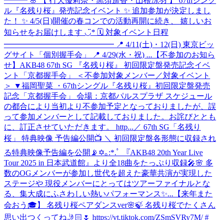
━━━ 🌸 【 行天優莉奈・黒須遥香・山根涼羽 】 67thシング
ル『名残り桜』発売記念イベント ✨ 追加参加が決定しまし
た！ ✨ 4/5(日)開催の春コンでの活動再開に続き、 嬉しいお
知らせをお届けします ◡̈* 🗓 対象イベント日程
━━━━━━━━━━━━━━ 📍 4/11(土)・12(日) 東京ビッ
グサイト「個別握手会」 📍 4/29(水・祝) ...
【不参加のお知ら
せ】AKB48 67th SG 『名残り桜』 初回限定盤発売記念イベ
ント「京都握手会」 ＜不参加対象メンバー／対象イベント
＞ ▼福岡聖菜 ・67thシングル『名残り桜』初回限定盤発売
記念「京都握手会」 会場：京都パルスプラザ スケジュール
の都合により当初より不参加予定となっておりましたが、誤
って参加メンバーとして記載しておりました。お詫びととも
に、訂正させていただきます。 http...
／ 67th SG「名残り
桜」 特典映像 予告編公開📺 ＼ 初回限定盤各形態に収録され
る特典映像予告編を公開📡✡｡:*.ﾟ 『AKB48 20th Year Live
Tour 2025 in 日本武道館』より全18曲をたっぷり収録🎤🌸 多
数のOGメンバーが参加し世代を超えた豪華共演が実現した
ステージや 現役メンバーにとってはツアーファイナルとな
る、集大成にふさわしい熱いパフォーマンス✨...
【来年また
会おう🎓】 名残り桜ペアダンスver🌸🍃 名残り桜でたくさん
思い出つくってね🤳🏻🌷 https://vt.tiktok.com/ZSmSVRy7M/ #