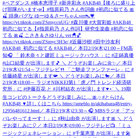
#ペアダンス #橋本恵理子 #新井彩永 #AKB48
【後ろに盛り上
げ部隊がいます📣】#指原莉乃 さん作詞曲 #初恋に似てる 🎀
🍒 頭身バグな ゆーゆ＆さーちゃんver👠💗
https://vt.tiktok.com/ZSmyccnUG/ #森川優 #大賀彩姫 #AKB48_
初恋に似てる
【#指原莉乃 さん作詞】研究生楽曲 #初恋に似
てる 🎀🍒 こさき＆さゆりん ver🐣🏀
https://vt.tiktok.com/ZSmyc3H3e/ #近藤沙樹 #田中沙友利
#AKB48_初恋に似てる #AKB48
／ 本日2/19(木)21:00～FM高
知🎧 「 鈴⽊奈々と建匠ミュージックハウス 」に #正鋳真優
#山口結愛 が出演します🎵 ＼ どうぞお楽しみに🌼✨
／ 本日
2/19(木)21:54～フジテレビ🍴 「ご馳走ファンファーレ」に #
佐藤綺星 が出演します📯 ＼ どうぞお楽しみに🐎
／ 本日
2/19(木)18:00～ ラジオNIKKEI第1「虎ノ門 トレンド経済研
究所」に #伊藤百花 と #川村結衣 が出演します♥⋆˙ ＼ 19期
生コンビのトークをどうぞお楽しみに𓂃🎀𓈒𓏸 #とらけん
#AKB48 ▼詳しくはこちら https://ameblo.jp/akihabara48/entry-
12956481612.html
／ 本日2/19(木)23:30～🎧 MBSラジオ「アッ
パレやってまーす！」に #秋山由奈 が出演します🎀 ＼ どう
ぞお楽しみに🎈
／ 本日2/19(木)19:00～フジテレビ📺 「ミュ
ージックジェネレーション」に #千葉恵里 が出演します🎤