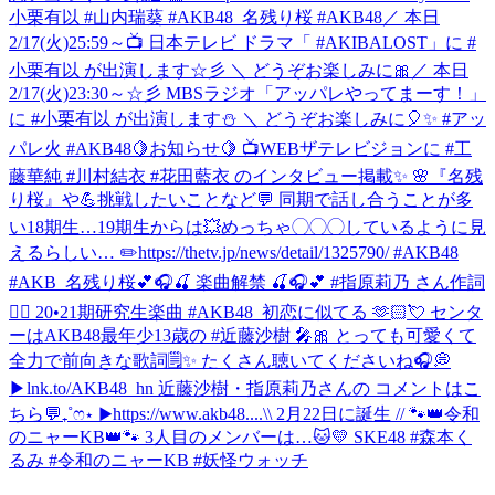
小栗有以 #山内瑞葵 #AKB48_名残り桜 #AKB48
／ 本日
2/17(火)25:59～📺 日本テレビ ドラマ「 #AKIBALOST」に #
小栗有以 が出演します☆彡 ＼ どうぞお楽しみに🎀
／ 本日
2/17(火)23:30～☆彡 MBSラジオ「アッパレやってまーす！」
に #小栗有以 が出演します⛄ ＼ どうぞお楽しみに🎈✨ #アッ
パレ火 #AKB48
🍋お知らせ🍋 📺WEBザテレビジョンに #工
藤華純 #川村結衣 #花田藍衣 のインタビュー掲載✨ 🌸『名残
り桜』や💪挑戦したいことなど💬 同期で話し合うことが多
い18期生…19期生からは💥めっちゃ◯◯◯しているように見
えるらしい… ✏️https://thetv.jp/news/detail/1325790/ #AKB48
#AKB_名残り桜
💕🎧🍒 楽曲解禁 🍒🎧💕 #指原莉乃 さん作詞
✍🏻 20•21期研究生楽曲 #AKB48_初恋に似てる 🫶🏻💘 センタ
ーはAKB48最年少13歳の #近藤沙樹 🎤🎀 とっても可愛くて
全力で前向きな歌詞🗒️✨ たくさん聴いてくださいね🎧💭
▶︎lnk.to/AKB48_hn 近藤沙樹・指原莉乃さんの コメントはこ
ちら💬₊˚ෆ⋆ ▶︎https://www.akb48....
\\ 2月22日に誕生 // 🐾👑令和
のニャーKB👑🐾 3人目のメンバーは…🐱💛 SKE48 #森本く
るみ #令和のニャーKB #妖怪ウォッチ