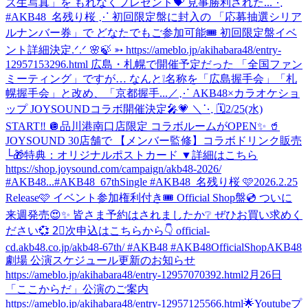
ズ生写真」を もれなくプレゼント💝 見事勝利された...
⋱
#AKB48_名残り桜 ⋰ 初回限定盤に封入の 「応募抽選シリア
ルナンバー券」で どなたでもご参加可能🎟️ 初回限定盤イベ
ント詳細決定.ᐟ.ᐟ 🌸🍃 ➳ https://ameblo.jp/akihabara48/entry-
12957153296.html 広島・札幌で開催予定だった 「全国ファン
ミーティング」ですが… なんと❕名称を「広島握手会」「札
幌握手会」と改め、「京都握手...
／⋰ AKB48×カラオケショ
ップ JOYSOUNDコラボ開催決定🎤💗 ＼⋱ 🗓️2/25(水)
START‼️ 🪩品川港南口店限定 コラボルームがOPEN✨ 🥤
JOYSOUND 30店舗で 【メンバー監修】コラボドリンク販売
└🎁特典：オリジナルポストカード ▼詳細はこちら
https://shop.joysound.com/campaign/akb48-2026/
#AKB48...
#AKB48_67thSingle #AKB48_名残り桜 🩷2026.2.25
Release🩷 イベント参加権利付き🎟️ Official Shop盤💿 ついに
来週発売😍✨ 皆さま予約はされましたか❔ ぜひお買い求めく
ださい💞 2⃣次申込はこちらから👇 official-
cd.akb48.co.jp/akb48-67th/ #AKB48 #AKB48OfficialShop
AKB48
劇場 公演スケジュール更新のお知らせ
https://ameblo.jp/akihabara48/entry-12957070392.html
2月26日
「ここからだ」公演のご案内
https://ameblo.jp/akihabara48/entry-12957125566.html
🌟Youtubeプ