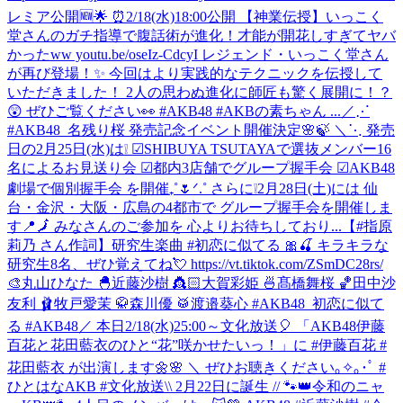
レミア公開🆕🌟 ⏰2/18(水)18:00公開 【神業伝授】いっこく
堂さんのガチ指導で腹話術が進化！才能が開花しすぎてヤバ
かったww youtu.be/oseIz-CdcyI レジェンド・いっこく堂さん
が再び登場！✨ 今回はより実践的なテクニックを伝授して
いただきました！ 2人の思わぬ進化に師匠も驚く展開に！？
😲 ぜひご覧ください👀 #AKB48 #AKBの素ちゃん ...
／⋰
#AKB48_名残り桜 発売記念イベント開催決定🌸🍃 ＼⋱ 発売
日の2月25日(水)は❕ ☑︎SHIBUYA TSUTAYAで選抜メンバー16
名によるお見送り会 ☑︎都内3店舗でグループ握手会 ☑︎AKB48
劇場で個別握手会 を開催₊˚🌷ᐟ.˚ さらに❕2月28日(土)には 仙
台・金沢・大阪・広島の4都市で グループ握手会を開催しま
す📍🗾 みなさんのご参加を 心よりお待ちしており...
【#指原
莉乃 さん作詞】研究生楽曲 #初恋に似てる 🎀🍒 キラキラな
研究生8名、ぜひ覚えてね💘 https://vt.tiktok.com/ZSmDC28rs/
🎨丸山ひなた 🐣近藤沙樹 👸🏻大賀彩姫 🍜髙橋舞桜 🏀田中沙
友利 🩰牧戸愛茉 🥋森川優 🥁渡邉葵心 #AKB48_初恋に似て
る #AKB48
／ 本日2/18(水)25:00～文化放送🎈 「AKB48伊藤
百花と花田藍衣のひと“花”咲かせたいっ！」に #伊藤百花 #
花田藍衣 が出演します🌼🌸 ＼ ぜひお聴きください｡✧｡･ﾟ #
ひとはなAKB #文化放送
\\ 2月22日に誕生 // 🐾👑令和のニャ