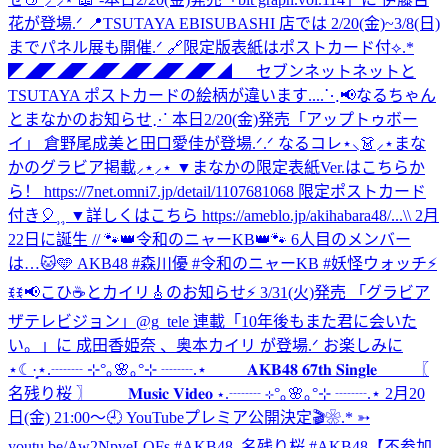
花が登場.ᐟ 📍TSUTAYA EBISUBASHI 店では 2/20(金)~3/8(日)
までパネル展も開催.ᐟ 🔗限定版表紙はポストカード付⟡.*
◤◢◤◢◤◢◤◢◤◢◤◢◤◢ セブンネットネットと
TSUTAYA ポストカードの絵柄が違います....
⋱📢なるちゃん
とまなかのお知らせ⋰ 本日2/20(金)発売「アップトゥボー
イ」 倉野尾成美と田口愛佳が登場.ᐟ.ᐟ なるコレ⋆⸜👗⸝‍⋆まな
かのグラビア掲載⸝⋆⸝⋆ ▼まなかの限定表紙Ver.はこちらか
ら！ https://7net.omni7.jp/detail/1107681068 限定ポストカード
付き🎈⸒⸒ ▼詳しくはこちら https://ameblo.jp/akihabara48/...
\\ 2月
22日に誕生 // 🐾👑令和のニャーKB👑🐾 6人目のメンバー
は…🐱🩵 AKB48 #森川優 #令和のニャーKB #妖怪ウォッチ
⚡
ꉂꉂ📢こひ☕️とカイリ🎸のお知らせ⚡ 3/31(火)発売 「グラビア
ザテレビジョン」@g_tele 連載「10年後もまた君に会いた
い。」に 成田香姫奈 、奥本カイリ が登場.ᐟ お楽しみに
⋆☾·̩͙
⋆.┈┈ ⊹°｡🌸｡°⊹ ┈┈.⋆ 𝐀𝐊𝐁𝟒𝟖 𝟔𝟕𝐭𝐡 𝐒𝐢𝐧𝐠𝐥𝐞 〖
名残り桜 〗 𝐌𝐮𝐬𝐢𝐜 𝐕𝐢𝐝𝐞𝐨 ⋆.┈┈ ⊹°｡🌸｡°⊹ ┈┈.⋆ 2月20
日(金) 21:00〜🕘 YouTubeプレミア公開決定🎬❀.* ➳
youtu.be/Aw2NpveLOFs #AKB48_名残り桜 #AKB48
【不参加