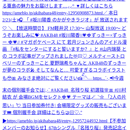
る粟島の魅力をお届けします…⸝⸝꙳ ▼詳しくはこちら
https://ameblo.jp/akihabara48/entry-12956908873.html
／ 本日
2/21(土)🎧 「 #坂川陽香 のかがやきラジオ」が 放送されます
🤍 ＼ 【放送時間⏰】 FM軽井沢 17:30～ 山梨放送 19:00～ ど
うぞお楽しみに💝 #AKB48 #坂川陽香
\\💗🍓ずっきー×ずっき
ー 🍓💗// #マガポケベース にて 若月ジュンさんのアイドル漫
画 『#私をセンターにすると誓いますか？』と #山内瑞葵 と
の コラボ記事がアップされました🫶🏻♡ メルティーストロ
ベリーのずっきーこと 夏野瑞希ちゃんと AKB48のずっきー
が夢のコラボ🎤 そしてなんと… 可愛すぎるコラボイラスト
も🥹🎀 みなさま絶対にご覧ください🍰ིྀ𓌈˒˒ https...
⋱📢今週
末の個別握手会では❕⋰ #AKB48_名残り桜 初選抜🌸🎀 #川村
結衣 が 会場BGMをセレクト🍓💗 テーマは🪄◝✩ 「2人の片
思い」💘 当日参加券付き❕ 会場限定グッズの販売もございま
す🎟️ 個別握手会 詳細はこちら🤝🏻♡˖°
▶︎https://ameblo.jp/akihabara48/entry-12957244932.html
【不参加
メンバーのお知らせ】67thシングル『名残り桜』発売記念イ