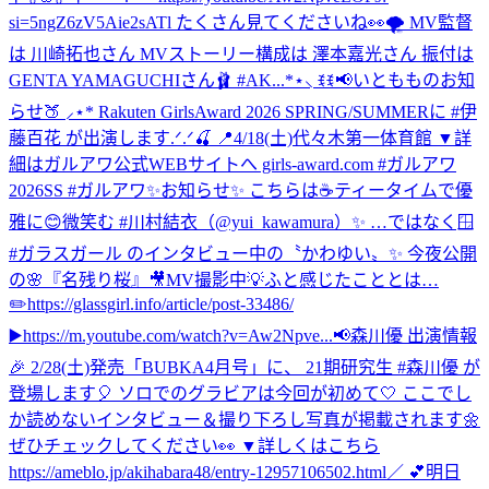
si=5ngZ6zV5Aie2sATl たくさん見てくださいね👀🌪️ MV監督
は 川崎拓也さん MVストーリー構成は 澤本嘉光さん 振付は
GENTA YAMAGUCHIさん🩰 #AK...
*⋆⸜ ꉂꉂ📢いともものお知
らせ🍑 ⸝⋆* Rakuten GirlsAward 2026 SPRING/SUMMERに #伊
藤百花 が出演します.ᐟ.ᐟ🍒 📍4/18(土)代々木第一体育館 ▼詳
細はガルアワ公式WEBサイトへ girls-award.com #ガルアワ
2026SS #ガルアワ
✨お知らせ✨ こちらは☕️ティータイムで優
雅に😊微笑む #川村結衣（@yui_kawamura）✨ …ではなく🪟
#ガラスガール のインタビュー中の〝かわゆい〟✨ 今夜公開
の🌸『名残り桜』🎥MV撮影中💡ふと感じたこととは…
✏️https://glassgirl.info/article/post-33486/
▶️https://m.youtube.com/watch?v=Aw2Npve...
📢森川優 出演情報
🎉 2/28(土)発売「BUBKA4月号」に、 21期研究生 #森川優 が
登場します🎈 ソロでのグラビアは今回が初めて🤍 ここでし
か読めないインタビュー＆撮り下ろし写真が掲載されます🌼
ぜひチェックしてください👀 ▼詳しくはこちら
https://ameblo.jp/akihabara48/entry-12957106502.html
／ 💕明日