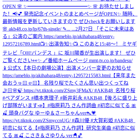
OPEN 🌸 ✨━━━━━━━━━━━━✨ 🌸 お待たせしまし
た！📢💕 発売記念イベントのまとめページがOPEN✨ 随時、
最新情報を更新していきますので ぜひcheckをお願いします
🌸 akb48.co.jp/lp/67th-single/ ✎... ...
2月27日 「そこに未来はあ
る」公演のご案内 https://ameblo.jp/akihabara48/entry-
12957216789.html
📺✨出演告知✨📺 このあと15:48〜！ ミヤギ
テレビ「OH!バンデス 」に 坂川陽香が生出演します！ ぜひ
ご覧ください👀✨ 🔗番組ホームページ mmt-tv.co.jp/bandesu/
📱公式X
【本日の劇場公演】出演メンバー変更のお知らせ
https://ameblo.jp/akihabara48/entry-12957215583.html
【来年また
会おう🤜🏻🤛🏻】 名残り桜でたくさん思い出つくってね
🤳🏻🌸🍃 https://vt.tiktok.com/ZSmy3FMaX/ #AKB48_名残り桜
#ペアダンス #橋本恵理子 #新井彩永 #AKB48
【後ろに盛り上
げ部隊がいます📣】#指原莉乃 さん作詞曲 #初恋に似てる 🎀
🍒 頭身バグな ゆーゆ＆さーちゃんver👠💗
https://vt.tiktok.com/ZSmyccnUG/ #森川優 #大賀彩姫 #AKB48_
初恋に似てる
【#指原莉乃 さん作詞】研究生楽曲 #初恋に似
てる 🎀🍒 こさき＆さゆりん ver🐣🏀