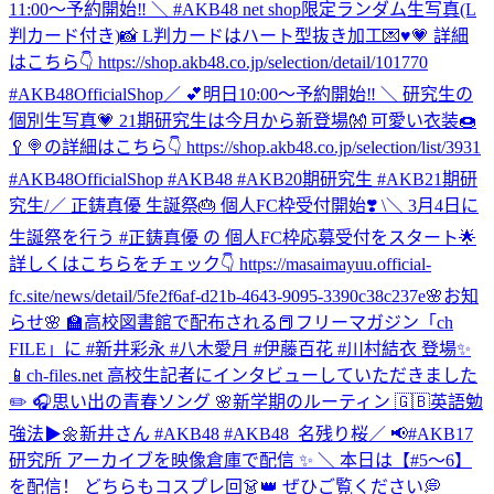
11:00～予約開始‼️ ＼ #AKB48 net shop限定ランダム生写真(L
判カード付き)📸 L判カードはハート型抜き加工💌♥💗 詳細
はこちら👇 https://shop.akb48.co.jp/selection/detail/101770
#AKB48OfficialShop
／ 💕明日10:00～予約開始‼️ ＼ 研究生の
個別生写真💗 21期研究生は今月から新登場👐 可愛い衣装🍩
🥄🍭の詳細はこちら👇 https://shop.akb48.co.jp/selection/list/3931
#AKB48OfficialShop #AKB48 #AKB20期研究生 #AKB21期研
究生
/／ 正鋳真優 生誕祭🎂 個人FC枠受付開始❣️ \＼ 3月4日に
生誕祭を行う #正鋳真優 の 個人FC枠応募受付をスタート🌟
詳しくはこちらをチェック👇 https://masaimayuu.official-
fc.site/news/detail/5fe2f6af-d21b-4643-9095-3390c38c237e
🌸お知
らせ🌸 🏫高校図書館で配布される📕フリーマガジン「ch
FILE」に #新井彩永 #八木愛月 #伊藤百花 #川村結衣 登場✨
📱ch-files.net 高校生記者にインタビューしていただきました
✏️ 🎧思い出の青春ソング 🌸新学期のルーティン 🇬🇧英語勉
強法▶︎🌼新井さん #AKB48 #AKB48_名残り桜
／ 📢#AKB17
研究所 アーカイブを映像倉庫で配信 ✨ ＼ 本日は【#5〜6】
を配信！ どちらもコスプレ回👗👑 ぜひご覧ください💭