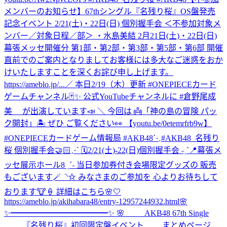
メンバーのお知らせ】67thシングル『名残り桜』OS盤発売
記念イベント 2/21(土)・22日(日) 個別握手会 ＜不参加対象メ
ンバー／対象日程／部＞ ・水島美結 2月21日(土)・22日(日)
幕張メッセ開催分 第1部・第2部・第3部・第5部・第6部 開催
直前でのご案内となりましてお客様には多大なご迷惑をおか
けいたしますことを深くお詫び申し上げます。
https://ameblo.jp/...
／ 本日2/19（木）更新 #ONEPIECEカード
ゲームチャンネル🃏✨ 公式YouTubeチャンネルに #倉野尾成
美 が出演しています📣 ＼ 今回は 👼「神の島の冒険 パッ
ク開封」🏝️ ぜひ ご覧ください👀 【youtu.be/0etemrfrb9w】
#ONEPIECEカードゲーム情報局 #AKB48
⋱#AKB48_名残り
桜 個別握手会🤝🏻⋰ 🗓️2/21(土)-22(日)個別握手会 ˗ˏˋ📍幕張メ
ッセ展示ホール8 ˎˊ˗ 当日参加券付き会場限定グッズの 販売
もございます🪄◝✩ みなさまのご参加を 心よりお待ちして
おります🐮🍦 詳細はこちら🌸🤍
https://ameblo.jp/akihabara48/entry-12957244932.html
🌸
✨━━━━━━━━━━━━✨ 🌸 AKB48 67th Single
『名残り桜』初回限定盤イベント まとめページ