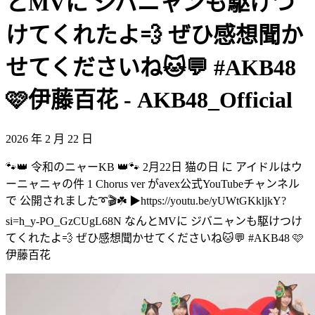
とMVに ジバニャンも駆けつ
けてくれたよ💨 ぜひ感想聞か
せてくださいね🐱💬 #AKB48
🩷伊藤百花 - AKB48_Official
2026 年 2 月 22 日
🐾👑 令和のニャーKB 👑🐾 2月22日 猫の日 に アイドルはウ
ーニャニャの件 1 Chorus ver がavex公式YouTubeチャンネル
で 公開されました➰🎬☘️ ▶︎https://youtu.be/yUWtGKkljkY?
si=h_y-PO_GzCUgL68N なんとMVに ジバニャンも駆けつけ
てくれたよ💨 ぜひ感想聞かせてくださいね🐱💬 #AKB48 🩷
伊藤百花