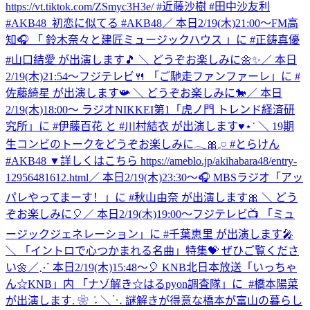
https://vt.tiktok.com/ZSmyc3H3e/ #近藤沙樹 #田中沙友利
#AKB48_初恋に似てる #AKB48
／ 本日2/19(木)21:00～FM高
知🎧 「 鈴⽊奈々と建匠ミュージックハウス 」に #正鋳真優
#山口結愛 が出演します🎵 ＼ どうぞお楽しみに🌼✨
／ 本日
2/19(木)21:54～フジテレビ🍴 「ご馳走ファンファーレ」に #
佐藤綺星 が出演します📯 ＼ どうぞお楽しみに🐎
／ 本日
2/19(木)18:00～ ラジオNIKKEI第1「虎ノ門 トレンド経済研
究所」に #伊藤百花 と #川村結衣 が出演します♥⋆˙ ＼ 19期
生コンビのトークをどうぞお楽しみに𓂃🎀𓈒𓏸 #とらけん
#AKB48 ▼詳しくはこちら https://ameblo.jp/akihabara48/entry-
12956481612.html
／ 本日2/19(木)23:30～🎧 MBSラジオ「アッ
パレやってまーす！」に #秋山由奈 が出演します🎀 ＼ どう
ぞお楽しみに🎈
／ 本日2/19(木)19:00～フジテレビ📺 「ミュ
ージックジェネレーション」に #千葉恵里 が出演します🎤
＼ 「イントロで心つかまれる名曲」特集💝 ぜひご覧くださ
い🌼
‎／⋰ ‎本日2/19(木)15:48～🎈 ‎KNB北日本放送「いっちゃ
ん☆KNB」内 ‎「ナゾ解き☆はるpyon調査隊」に ‎ ⁦‪#橋本陽菜‬⁩
が出演します. ❀ ݁ ˖ ‎＼⋱ ‎謎解きが得意な橋本が富山の暮らし