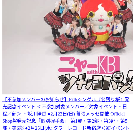
【不参加メンバーのお知らせ】67thシングル『名残り桜』発
売記念イベント ＜不参加対象メンバー／対象イベント・日
程／部＞ ・坂川陽香 ●2月22日(日) 幕張メッセ開催 Official
Shop盤発売記念「個別握手会」 第1部・第2部・第3部・第5
部・第6部 ●2月25日(水) タワーレコード新宿店＜9Fイベント