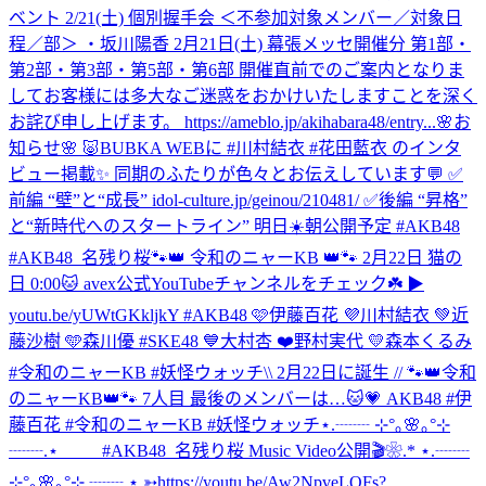
ベント 2/21(土) 個別握手会 ＜不参加対象メンバー／対象日
程／部＞ ・坂川陽香 2月21日(土) 幕張メッセ開催分 第1部・
第2部・第3部・第5部・第6部 開催直前でのご案内となりま
してお客様には多大なご迷惑をおかけいたしますことを深く
お詫び申し上げます。 https://ameblo.jp/akihabara48/entry...
🌸お
知らせ🌸 🐷BUBKA WEBに #川村結衣 #花田藍衣 のインタ
ビュー掲載✨ 同期のふたりが色々とお伝えしています💬 ✅
前編 “壁”と“成長” idol-culture.jp/geinou/210481/ ✅後編 “昇格”
と“新時代へのスタートライン” 明日☀️朝公開予定 #AKB48
#AKB48_名残り桜
🐾👑 令和のニャーKB 👑🐾 2月22日 猫の
日 0:00🐱 avex公式YouTubeチャンネルをチェック☘️ ▶︎
youtu.be/yUWtGKkljkY #AKB48 🩷伊藤百花 💜川村結衣 💚近
藤沙樹 🩵森川優 #SKE48 💙大村杏 ❤️野村実代 💛森本くるみ
#令和のニャーKB #妖怪ウォッチ
\\ 2月22日に誕生 // 🐾👑令和
のニャーKB👑🐾 7人目 最後のメンバーは…🐱💗 AKB48 #伊
藤百花 #令和のニャーKB #妖怪ウォッチ
⋆.┈┈ ⊹°｡🌸｡°⊹
┈┈.⋆ #AKB48_名残り桜 Music Video公開🎬❀.* ⋆.┈┈
⊹°｡🌸｡°⊹ ┈┈.⋆ ➳https://youtu.be/Aw2NpveLOFs?