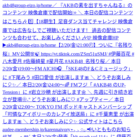
akb48group-eizo.jp/home
／ 『AKBの素を出すちゃんねる』の
コンテンツ 映像倉庫で配信開始❕⭐️ ＼ 本日の配信コンテンツ
はこちら🎶 1️⃣【18期生】足音ダンス当てチャレンジ 映像倉
庫では広告なしでご視聴いただけます！ 過去の配信コンテ
ンツも合わせて、お楽しみください 🎶🩷 映像倉庫HP
▶️akb48group-eizo.jp/home
【2/20(金)21:00🕘】ついに『名残り
桜』MV公開🌸🍃 https://vt.tiktok.com/ZSm51uSMJ/ #伊藤百花 #
八木愛月 #佐藤綺星 #星月花 #AKB48_名残り桜
／ 本日
2/20(金)19:00～FM AICHI🎧 「SKE48のF＆Cミュージック」
に #下尾みう #田口愛佳 が出演します🎀 ＼ どうぞお楽しみ
に🎈✨
／ 本日2/20(金)24:00～🌈 FMフジ「 #AKB48 のUP-
Tension」に #岩立沙穂 が出演します🌼 ＼ 先週に引き続き岩
立が登場❀˖° どうぞお楽しみに🤍 #アップティー
／ 本日
2/20(金)22:00～ TOKYO FM ポッドキャストメンバーシップ
「可憐なアイボリーのカレアイ放送局」に #千葉恵里 が出演
します🎀 ＼ どうぞお楽しみに🎈✨ 公式サイトはこちら
audee-membership.jp/karennaivory
⋆⸜ ⸜ 𓏸𓂂𓈒📢いともものお知ら
せ🍑 ⸝‍ ⸝‍⋆ 📖´-本日2/20(金)発売「blt graph.vol.114」に 伊藤百