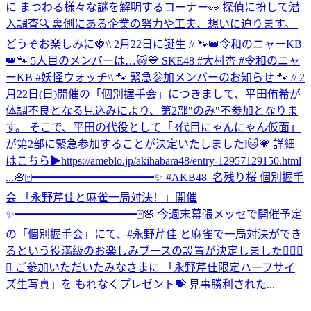
に ‎まつわる様々な謎を解明するコーナー👀 ‎探偵に扮して潜
入調査🔍 ‎裏側にある企業の努力や工夫、想いに迫ります。 ‎
どうぞお楽しみに🍓
\\ 2月22日に誕生 // 🐾👑令和のニャーKB
👑🐾 5人目のメンバーは…🐱💙 SKE48 #大村杏 #令和のニャ
ーKB #妖怪ウォッチ
\\ 🐾 緊急参加メンバーのお知らせ 🐾 // 2
月22日(日)開催の「個別握手会」につきまして、平田侑希が
体調不良となる見込みにより、第2部"のみ"不参加となりま
す。 そこで、平田の代役として「3代目にゃんにゃん仮面」
が第2部に緊急参加することが決定いたしました❕🐱💗 詳細
はこちら▶https://ameblo.jp/akihabara48/entry-12957129150.html
...
🌸🀄️━━━━━━━━━━━✨ #AKB48_名残り桜 個別握手
会 「永野芹佳と麻雀一局対決！」開催
✨━━━━━━━━━━━🀄️🌸 今週末幕張メッセで開催予定
の「個別握手会」にて、#永野芹佳 と麻雀で一局対決ができ
るという役満級のお楽しみブースの設置が決定しました✊🏻🎯
💖 ご参加いただいたみなさまに 「永野芹佳限定ハーフサイ
ズ生写真」を もれなくプレゼント💝 見事勝利された...