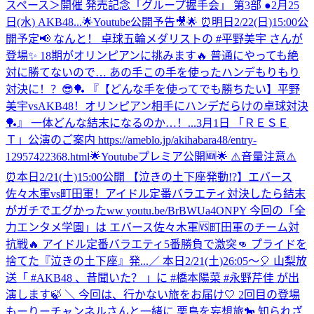
スペース＞開催 発売記念「グループ握手会」 第3部 ●2月25
日(水) AKB48...
🌟Youtube公開予告🎥🌟 ⏰️明日2/22(日)15:00公
開予定📢 なんと！ 卓球五輪メダリストの #平野美宇 さんが
登場✨ 18期がオリンピアンに挑みます🔥 普通にやっても絶
対に勝てないので… あの手この手を使ったハンデもりもり
対決に！？😎🏓 『【どんな手を使ってでも勝ちたい】平野
美宇vsAKB48！オリンピアン相手にハンデだらけの卓球対決
🏓』 一体どんな結末になるのか…！...
3月1日 「ＲＥＳＥ
Ｔ」公演のご案内 https://ameblo.jp/akihabara48/entry-
12957422368.html
🌟Youtubeプレミア公開🆕🌟 ⚠️音量注意⚠️
⏰本日2/21(土)15:00公開 【泣きの土下座発動!?】エバース
佐々木軍vs町田軍！アイドル定番バラエティ対決したら結末
がガチでエグかったww youtu.be/BrBWUa4ONPY 今回の「全
力エンタメ学園」は エバース佐々木軍🆚町田軍のチーム対
抗戦🔥 アイドル定番バラエティ5番勝負で激突👊 プライドを
捨てた『泣きの土下座』発...
／ 本日2/21(土)26:05～🎈 山梨放
送「 #AKB48 、昔聞いた？ 」に #橋本陽菜 #永野芹佳 が出
演します🍃 ＼ 今回は、行かない旅をお届け🤍 2回目の登場
もーりーチャンネルさんと一緒に 栗島を妄想旅🐎 知られざ