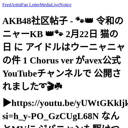
Feed
Artist
Fan Letter
Media
Live
Notice
AKB48社区帖子 - 🐾👑 令和の
ニャーKB 👑🐾 2月22日 猫の
日 に アイドルはウーニャニャ
の件 1 Chorus ver がavex公式
YouTubeチャンネルで 公開さ
れました➰🎬☘️
▶︎https://youtu.be/yUWtGKklj
si=h_y-PO_GzCUgL68N なん