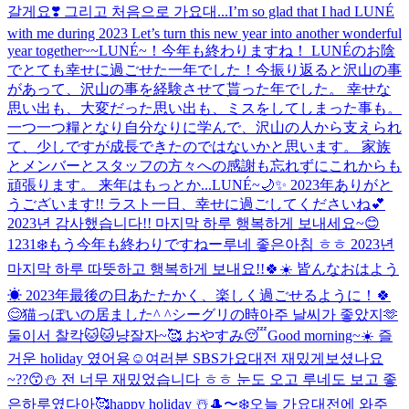
갈게요❣️ 그리고 처음으로 가요대...
I’m so glad that I had LUNÉ
with me during 2023 Let’s turn this new year into another wonderful
year together~~
LUNÉ~！今年も終わりますね！ LUNÉのお陰
でとても幸せに過ごせた一年でした！今振り返ると沢山の事
があって、沢山の事を経験させて貰った年でした。 幸せな
思い出も、大変だった思い出も、ミスをしてしまった事も。
一つ一つ糧となり自分なりに学んで、沢山の人から支えられ
て、少しですが成長できたのではないかと思います。 家族
とメンバーとスタッフの方々への感謝も忘れずにこれからも
頑張ります。 来年はもっとか...
LUNÉ~🌙✨️ 2023年ありがと
うございます!! ラスト一日、幸せに過ごしてくださいね💕︎
2023년 감사했습니다!! 마지막 하루 행복하게 보내세요~😊
1231❄️もう今年も終わりですねー
루네 좋은아침 ㅎㅎ 2023년
마지막 하루 따뜻하고 행복하게 보내요!!🍀☀️ 皆んなおはよう
☀ 2023年最後の日あたたかく、楽しく過ごせるように！🍀
😊
猫っぽいの居ました^ ^
シーグリの時아주 날씨가 좋았지🫶
둘이서 찰칵🐱🐱냥
잘자~🥰 おやすみ😴
Good morning~☀️ 즐
거운 holiday 였어용☺️
여러분 SBS가요대전 재밌게보셨나요
~??😙⛄️ 전 너무 재밌었습니다 ㅎㅎ 눈도 오고 루네도 보고 좋
은하루였다아🥰
happy holiday ☃️
🎩〜❄️
오늘 가요대전에 와주