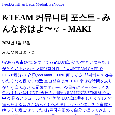
Feed
Artist
Fan Letter
Media
Live
Notice
&TEAM 커뮤니티 포스트 - み
んなおはよ〜☺️ - MAKI
2024년 1월 15일
みんなおはよ〜☺️
👓
あっち🔝❗️
お気をつけて⛄️🧣
LUNÉがだいすき
いつもあり
がとう🌙
またねっ🐾
꿈만같아요…🙄🙄
&TEAM CAFEで
LUNÉ気分⋆⋆🌙·̩͙‪⋆͛
good night~
LUNÉ何してる~⁇뭐해뭐해🤔
会
いたくなる夜ですね🌉 보고싶은 밤❣️
LUNÉ幸せな時間をあり
がとう😊
みなさん元気ですかー、今日夜にペッパーライス
食べました😋
LUNÉ~今日もお疲れ様😊
LUNÉ♡
집에서 스시
🫶 今見るとシュールだけど笑笑 LUNÉに共有したくて1人で
撮ったよ☺️
皆さんゆっくり休めましたか~⁇ 僕は久々家族と
ゆっくり過ごせました♪お寿司を初めて自分で握ってみまし