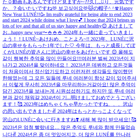
た☺️動画もあるんですけど見ますか~⁇
久しぶり、元気です
か、？会いたいですね🫶 보고싶어요🫶
🐱の帽子^ ^
🧣
Happy
New Year LUNÉ!!🥳 Im really grateful for being able to end 2023
and start 2024 while doing what I love💕 I hope that 2024 brings us
lots of joy and that all of us stay happy and healthy😊 あけまして
お...
happy new year〜🍚🍚🍚 2024年も一緒に走っていきまし
ょう！！
LUNÉ~あけおめ、ことよろ~!! 2023年、LUNÉに沢
山の幸せをもらった1年でした🤍 今年は、もっと成長してぼ
くがLUNÉの皆さんに沢山の幸せをあげたいです 😊 올해도
같이 행복한 추억을 많이 만들어요!!!
여러분 벌써 2023년이 지
나가고 2024년을 맞이하네요！ 2023년은 데뷔하고 모든것들
이 처음이여서 정신없기도하고 이런저런 생각들도 많이했던
한해였는데 그 모든 일들에 루네 여러분이 항상 같이 있어주셔
서 이렇게 무사히 2023년을 마무리하는거같아요! 많은 추억이
담긴 2023년을 보내는게 시원섭섭하기도 하지만 또 루네 여러
분과 같이 채워갈 2024년이 기...
明けましておめでとうござい
ます！🥰 2023年はめちゃくちゃ早かったですね、、、沢山
の思い出もできました✌️ 2024年はもっとかっこよくなって
沢山のLUNÉに会いに行きますね❣️ 새해 복 많이 받으세요! 🥰
2023년은 엄청 빨랐네요… 많은 추억도 루네와 함께 만들었습
니다✌️ 2024년은 좀 더 멋있어지고, 더 많은 LUNÉ를 만나러