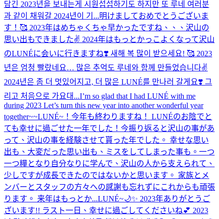
담긴 2023년을 보내는게 시원섭섭하기도 하지만 또 루네 여러분
과 같이 채워갈 2024년이 기...
明けましておめでとうございま
す！🥰 2023年はめちゃくちゃ早かったですね、、、沢山の
思い出もできました✌️ 2024年はもっとかっこよくなって沢山
のLUNÉに会いに行きますね❣️ 새해 복 많이 받으세요! 🥰 2023
년은 엄청 빨랐네요… 많은 추억도 루네와 함께 만들었습니다✌️
2024년은 좀 더 멋있어지고, 더 많은 LUNÉ를 만나러 갈게요❣️ 그
리고 처음으로 가요대...
I’m so glad that I had LUNÉ with me
during 2023 Let’s turn this new year into another wonderful year
together~~
LUNÉ~！今年も終わりますね！ LUNÉのお陰でと
ても幸せに過ごせた一年でした！今振り返ると沢山の事があ
って、沢山の事を経験させて貰った年でした。 幸せな思い
出も、大変だった思い出も、ミスをしてしまった事も。一つ
一つ糧となり自分なりに学んで、沢山の人から支えられて、
少しですが成長できたのではないかと思います。 家族とメ
ンバーとスタッフの方々への感謝も忘れずにこれからも頑張
ります。 来年はもっとか...
LUNÉ~🌙✨️ 2023年ありがとうご
ざいます!! ラスト一日、幸せに過ごしてくださいね💕︎ 2023