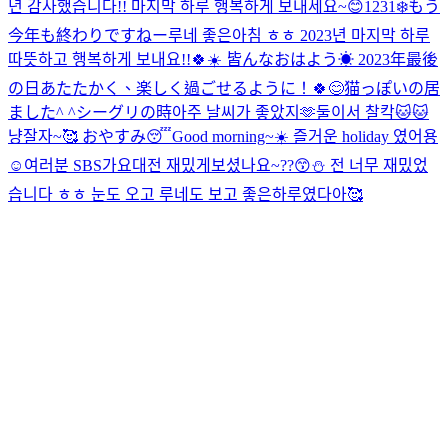
년 감사했습니다!! 마지막 하루 행복하게 보내세요~😊
1231❄️もう
今年も終わりですねー
루네 좋은아침 ㅎㅎ 2023년 마지막 하루
따뜻하고 행복하게 보내요!!🍀☀️ 皆んなおはよう☀ 2023年最後
の日あたたかく、楽しく過ごせるように！🍀😊
猫っぽいの居
ました^ ^
シーグリの時아주 날씨가 좋았지🫶
둘이서 찰칵🐱🐱
냥
잘자~🥰 おやすみ😴
Good morning~☀️ 즐거운 holiday 였어용
☺️
여러분 SBS가요대전 재밌게보셨나요~??😙⛄️ 전 너무 재밌었
습니다 ㅎㅎ 눈도 오고 루네도 보고 좋은하루였다아🥰