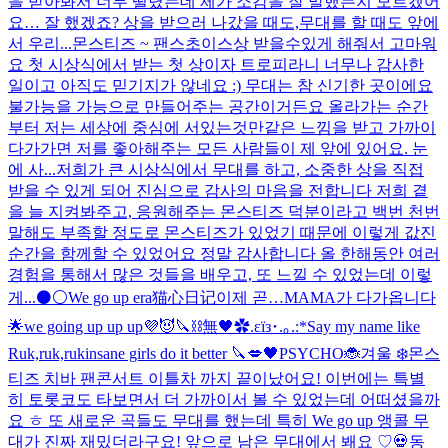
을 받아봐서 너무 떨렸는데 제가 소감을 잘 말했는지 모르겠어
요… 잘 했겠죠? 상을 받으러 나갔을 때도,무대를 할 때도 앞에
서 우리...
몬스티즈 ~ 팬스초이스상 받을수있게 해줘서 고마워
요 첫 시상식에서 받는 첫 상이자 트로피라니 너무나 감사한
일이고 아직도 믿기지가 않네요 :) 무대는 참 신기한 곳이에요
불가능을 가능으로 만들어주는 공간이거든요 올라가는 순간
부터 저는 세상에 중심에 서있는것만같은 느낌을 받고 가까이
다가가면 저를 좋아해주는 모든 사람들이 제 앞에 있어요. 눈
에 사...
저희가 큰 시상식에서 무대를 하고, 소중한 상을 직접
받을 수 있게 되어 진심으로 감사의 마음을 전합니다 저희 곁
을 늘 지켜봐주고, 응원해주는 몬스티즈 덕분이라고 백번 천번
말해도 부족할 정도로 몬스티즈가 있었기 때문에 이렇게 값진
순간을 함께할 수 있었어요 정말 감사합니다 올 한해동안 여러
경험을 통해서 많은 것들을 배우고, 또 느낄 수 있었는데 이렇
게...
⚫️⚪️
We go up era
猫心日记
이제 곧…MAMA가 다가옵니다
🌟
we going up up up💜😈
🔪⛓️無🖤
✿.εïз･.｡.:*
Say my name like
Ruk,ruk,ruk
insane girls do it better 🔪💋
🖤
PSYCHO🐞
겨울 ❄️
몬스
티즈 치바 팬콘서트 이틀차 까지 끝이났어요! 이번에는 특별
히 토롯코도 타보면서 더 가까이서 볼 수 있었는데 어떠셨을까
요 ㅎ 또 새로운 곡들도 무대를 했는데 특히 We go up 앵콜 무
대가 진짜 재밌더라구요! 앞으로 남은 무대에서 봬요 ♡
💀
동