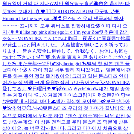
월요일이 거의 다 지나갔지만 월요팅ㅜ
🩸🩹🚑
🌼🌼 춥지만 따
뜻하게 보내기.. 🦋
🖤❤️‍🔥
♡ RURU'S ALBUM ♡
굿밤 🌙💗
Hmmm
i like the way you..🕷️🧷
몬스티즈 우리 댓글파티 하자
~~~~~~ 22시까지 모두 위버스로 집합하세요🥸 이따 다시 오
지 (후후)
i like my pink alter ego
にゃ
I’m your Zoe💛
추운데 감기
조심~~
MONSTIEZ こんにちは 昨日、夜遅くに青森県で地震
が発生したと聞きました。 人命被害が無いことを祈ってお
ります。 皆さん安全に避難して、怪我なく、お体にも気を
つけて下さい！
🫧
千葉 名古屋 東京 神戸 ありがとうございま
した🌸 また来年〜🫶🏻💕
Slytherin girl 🐍
벌써 첫 일본 팬콘 끝
났다아~! 🥺 시간이 정말 너무 빨리 지나갔어요ㅠ 일본에서 팬
콘을 하는 동안 정말 즐거웠어요! 그리고 일본 몬스티즈 인이
어가 터질 만큼 크게 응원해줘서 고마웠어요ㅠ 💘MONSTIEZ
愛してるよ 💝
日曜日🧣
🖤
🚧YouApSychOtoo
📞
내가 제일 좋아
하는 계절이다 🫧…🤍
겨울엔 아이스크림이지🍦
오랜만이당👀
*:✼✿愛
내 시점의 바다 🌊
셀카 열심히 모아왔다📸
보구싶다아
🖤
🌺
추억♡
⏱️₊⁺⊹໒꒱🩶
몬스티즈 우리의 첫 마마가 끝났어요! 처
음으로 마마에서 무대도 하고, ‘팬스 초이스’라는 너무 값진 상
도 받았는데요. 이 상은 전적으로 우리 몬스티즈 덕분에 받은
상이에요. 늘 너무 감사합니다. 그리고 마마에서 처음으로 상