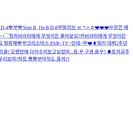
즈
D-4💙💜
💙Your B, I'm B D-8💜
빌리브 ㅂㄱㅅㅍ
❤️❤️❤️
🫶
잠깐 얘
=)￣
힝
커비라미에게 무엇이든 물어보실?
커비라미에게 무엇이든
 빌랑해💙💜
크리스마스 PAR~TY~인데~💚❤️🌲
빌리 데뷔2주년
끄읕! 오랜만에 다이수키
보고싶었어...
응.꾸 구경 올꾸? 🔔
토끼공주
우리보여?
하트 뿅뿅💜
아직도 끊겨??