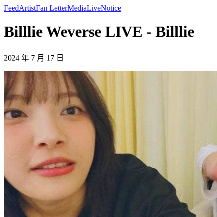
Feed
Artist
Fan Letter
Media
Live
Notice
Billlie Weverse LIVE - Billlie
2024 年 7 月 17 日