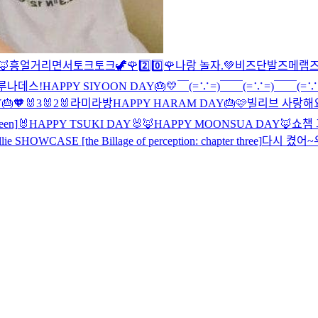
🦊
흥얼거리면서토크토크🦖
🌹2️⃣0️⃣🌹
나랑 놀자.💚
비즈단발즈메랩
루나데스!
HAPPY SIYOON DAY🎂💛
￣(=∵=)￣
￣(=∵=)￣
￣(=∵
🎂🧡
🐰3
🐰2
🐰
라미라방
HAPPY HARAM DAY🎂🩷
빌리브 사랑해요
een]
🐰HAPPY TSUKI DAY🐰
🦊HAPPY MOONSUA DAY🦊
쇼챔 
llie SHOWCASE [the Billage of perception: chapter three]
다시 켰어~