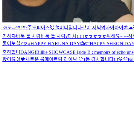
35도--??!!?!?
주토피아즈🦊🐰
버터입니다
같이 저녁먹자아아아🐰🐢
기하쟈
바둑 둘 사람
바둑 둘 사람?
다시!!!!!ㅎㅎㅎㅎㅎ
뭐해요~~~하
물어보실?🩷⭐️
HAPPY HARUNA DAY🎂🩵
HAPPY SHEON DAY
축하합니DANG!
Billlie SHOWCASE [side-B : memoirs of echo uns
왔어요🐰
🖤새로운 룸메이트랑 라이브 🤍
1등 감사합니다!!!💙💜
Bil