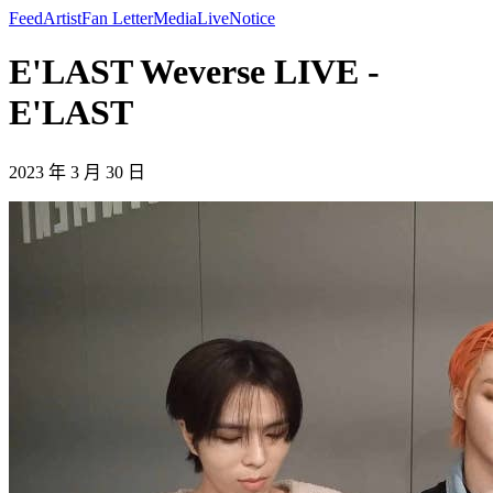
Feed
Artist
Fan Letter
Media
Live
Notice
E'LAST Weverse LIVE -
E'LAST
2023 年 3 月 30 日