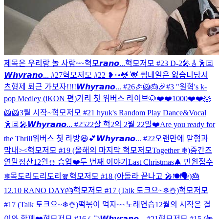
제목은 우리랑 놀 사람~~
혁모𝙧𝙖𝙣𝙤...
혁모저모 #23 D-2🎤🎸🕺🏻
𝙒𝙝𝙮𝙧𝙖𝙣𝙤... #27
혁모저모 #22 ❥･•
🦌 🦌 썸네일은 없습니당
셔
츠형제 퇴근 가보자!!!!
𝙒𝙝𝙮𝙧𝙖𝙣𝙤... #26
🎉🐹🎂🎉
#3 "원혁's k-
pop Medley (iKON 편)
겨리 첫 위버스 라이브🐶
❤️❤️1000❤️❤️
🐹
🐹🐹
3월 시작~
혁모저모 #21 hyuk's Random Play Dance&Vocal
🕺🏻🎤
𝙒𝙝𝙮𝙧𝙖𝙣𝙤... #25
22살 혁2의 2월 22일❤️
Are you ready for
the Thrill
위버스 첫 라방😆💕
𝙒𝙝𝙮𝙧𝙖𝙣𝙤... #22
오랜만에 맏형과
막내><
혁모저모 #19 (올해의 마지막 혁모저모Together ❄)
중간즈
연말정산
12월⛄️ 승엽❤️
두 번째 이야기
Last Christmas🎄
민원접수
❄
목도리도리도리🧣
혁모저모 #18 (아돌라 끝나고 🎤🍽🗣)
🎂
12.10 RANO DAY🎂
혁모저모 #17 (Talk 토크으~❄☃️)
혁모저모
#17 (Talk 토크으~❄☃️)
떡볶이 먹자~~
노래연습
12월의 시작은 결
이와 함께❤️
혁모저모 #16 (◡̈)
𝙒𝙝𝙮𝙧𝙖𝙣𝙤... #21
혁모저모 #15 (녹