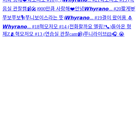
음실 관찰캠📹🎤)
900만큼 사랑해❤️
안녕
𝙒𝙝𝙮𝙧𝙖𝙣𝙤... #20
짧게🦌
쭈보쭈보🎙️(쭈니보이스라는 뜻)
𝙒𝙝𝙮𝙧𝙖𝙣𝙤... #19
결이 왔어용 🐧
𝙒𝙝𝙮𝙧𝙖𝙣𝙤... #18
혁모저모 #14 (전화할까요 엘링?📞)
돌아온 형
제Z🫂
혁모저모 #13 (연습실 관찰cam📹)
쭈니라이브🐹🎧 😭