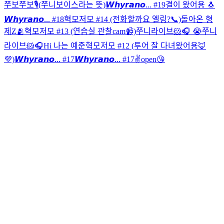
쭈보쭈보🎙️(쭈니보이스라는 뜻)
𝙒𝙝𝙮𝙧𝙖𝙣𝙤... #19
결이 왔어용 🐧
𝙒𝙝𝙮𝙧𝙖𝙣𝙤... #18
혁모저모 #14 (전화할까요 엘링?📞)
돌아온 형
제Z🫂
혁모저모 #13 (연습실 관찰cam📹)
쭈니라이브🐹🎧 😭
쭈니
라이브🐹🎧
Hi 나는 예준
혁모저모 #12 (투어 잘 다녀왔어용🦊
💜)
𝙒𝙝𝙮𝙧𝙖𝙣𝙤... #17
𝙒𝙝𝙮𝙧𝙖𝙣𝙤... #17
✌️open😘