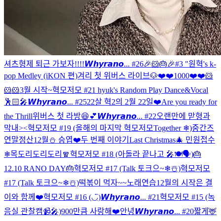
셔츠형제 퇴근 가보자!!!!
𝙒𝙝𝙮𝙧𝙖𝙣𝙤... #26
🎉🐹🎂🎉
#3 "원혁's k-
pop Medley (iKON 편)
겨리 첫 위버스 라이브🐶
❤️❤️1000❤️❤️
🐹
🐹🐹
3월 시작~
혁모저모 #21 hyuk's Random Play Dance&Vocal
🕺🏻🎤
𝙒𝙝𝙮𝙧𝙖𝙣𝙤... #25
22살 혁2의 2월 22일❤️
Are you ready for
the Thrill
위버스 첫 라방😆💕
𝙒𝙝𝙮𝙧𝙖𝙣𝙤... #22
오랜만에 맏형과
막내><
혁모저모 #19 (올해의 마지막 혁모저모Together ❄)
중간즈
연말정산
12월⛄️ 승엽❤️
두 번째 이야기
Last Christmas🎄
민원접수
❄
목도리도리도리🧣
혁모저모 #18 (아돌라 끝나고 🎤🍽🗣)
🎂
12.10 RANO DAY🎂
혁모저모 #17 (Talk 토크으~❄☃️)
혁모저모
#17 (Talk 토크으~❄☃️)
떡볶이 먹자~~
노래연습
12월의 시작은 결
이와 함께❤️
혁모저모 #16 (◡̈)
𝙒𝙝𝙮𝙧𝙖𝙣𝙤... #21
혁모저모 #15 (녹
음실 관찰캠📹🎤)
900만큼 사랑해❤️
안녕
𝙒𝙝𝙮𝙧𝙖𝙣𝙤... #20
짧게🦌