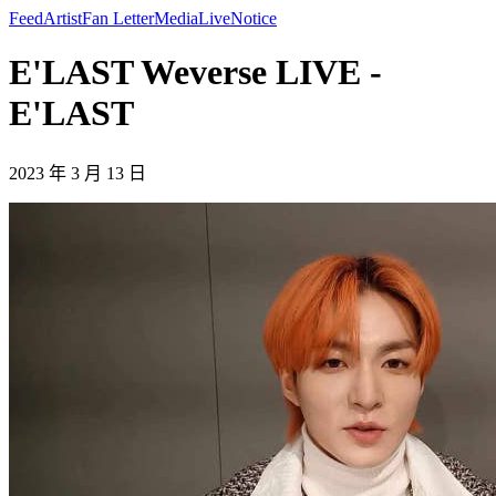
Feed
Artist
Fan Letter
Media
Live
Notice
E'LAST Weverse LIVE -
E'LAST
2023 年 3 月 13 日