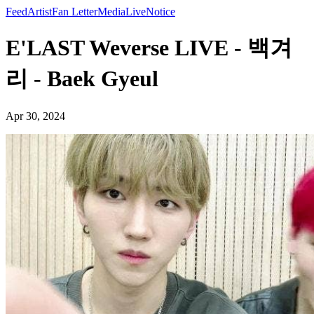
Feed
Artist
Fan Letter
Media
Live
Notice
E'LAST Weverse LIVE - 백겨
리 - Baek Gyeul
Apr 30, 2024