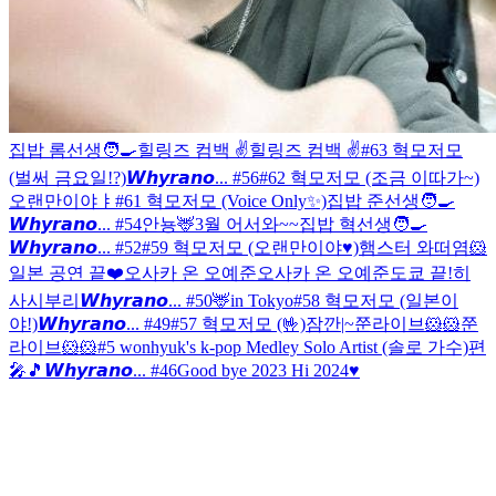
집밥 롬선생🧑‍🍳
힐링즈 컴백 ✌️
힐링즈 컴백 ✌️
#63 혁모저모
(벌써 금요일!?)
𝙒𝙝𝙮𝙧𝙖𝙣𝙤... #56
#62 혁모저모 (조금 이따가~)
오랜만이야ㅑ
#61 혁모저모 (Voice Only✨)
집밥 준선생🧑‍🍳
𝙒𝙝𝙮𝙧𝙖𝙣𝙤... #54
안뇽🦌
3월 어서와~~
집밥 혁선생🧑‍🍳
𝙒𝙝𝙮𝙧𝙖𝙣𝙤... #52
#59 혁모저모 (오랜만이야♥)
햄스터 와떠염🐹
일본 공연 끝❤️
오사카 온 오예준
오사카 온 오예준
도쿄 끝!
히
사시부리
𝙒𝙝𝙮𝙧𝙖𝙣𝙤... #50
🦌in Tokyo
#58 혁모저모 (일본이
야!)
𝙒𝙝𝙮𝙧𝙖𝙣𝙤... #49
#57 혁모저모 (🤟)
잠깐|~
쭌라이브🐹🐹
쭌
라이브🐹🐹
#5 wonhyuk's k-pop Medley Solo Artist (솔로 가수)편
🎤🎵
𝙒𝙝𝙮𝙧𝙖𝙣𝙤... #46
Good bye 2023 Hi 2024♥