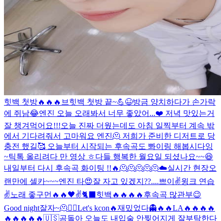
힛백 첫방🔥🔥🔥
브힛백 첫방 끝~💪😆
방금 양치하다가 손가락
에 쥐남😂
엔진 오늘 오래봐서 너무 좋았어...❤️ 저녁 맛있는거
잘 챙겨먹어요!!!
오늘 진짜 더웠는데도 아침 일찍부터 계속 밖
에서 기다려줘서 고마워요 엔진🫠 저희가 준비한 디저트로 당
충전 했길🥰 오늘부터 시작되는 후속곡도 뽜이링 해봅시다잉
~
틱톡 올리려다 만 영상 ㅎ
다들 행복한 월요일 되셨나요~~😆
내일부터 다시 후속곡 화이팅 !!🔥
🫠🫠🫠🫠🫠
☁️
실시간 현장
오
랜만에 셀카~~~
엔진 타
😍
잘 자고 있겠지??....
쁘이✌️
윙크 연습
✌️
노래 좋구먼🔥🔥
🖤
✌️
🐈‍⬛
힛백🔥🔥🔥🔥
후속곡 많관부😉
Good night
잘자~
🫠
❤️‍🔥
Let's kcon🔥
재밌었다👻
🔥🔥
LA🔥🔥🔥🔥
🔥🔥🔥🔥🔥
🇺🇸
곰돌아 오늘도 내입술 안찢어지게 잘부탁한다