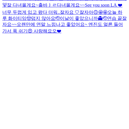
🐻
잘 다녀올게요~
출바ㅏㄹ
다녀올게요~~
See you soon LA ❤️
너무 두껍게 입고 왔다 더워..
잘자요 🤍
잘자아
🙃
🤩🤩
오늘 하
루 화이티잉
🤠
덥지 않아요
🫡
이날이 좋았으니까👻
🫡
연습 끝
잘
자요~~
오랜만에 연말 느낌나고 좋았어요~ 엔진도 얼른 들어
가서 푹 쉬기😍 사랑해요오❤️