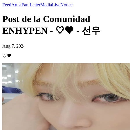
Feed
Artist
Fan Letter
Media
Live
Notice
Post de la Comunidad
ENHYPEN - 🤍🖤 - 선우
Aug 7, 2024
🤍🖤