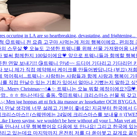
res occuring in LA are so heartbreaking, devastating, and frightening...
척 😉
트웨니 전 요즘 고구마 사먹는게 저의 행복이에요.. 편의점 군고
살 💖 오늘도 고생한 트웨니를 위해 선물 가져왔어용 나른하게 듣기 좋은 St
가 벌써 함께한지 100일이에요💗 앞으로 트웨니들과 함께할 행복한 
한 연말 보내기!! 😘
트웨니 안녕~~ 드디어 기다리고 기다리던 키
다 보니 제가 직접 예약해서 케이크를 만들어봤답니다 (부끄) 저
먹어줘서...
트웨니~ 사랑하는 사람들과 함께 사랑과 행복이 가
니를 직접 만날수 있는 기회가 있어서 얼마나 기뻤는지 말하고 싶
..
Merry Christmas~~!🎄✨ 트웨니는 오늘 뭐할 예정이에요?🤔
. ㅎㅎ 하나산타도 출동. 🎅🏻
트웨니 크리스마스 선물 뭐 갖고 
ran...;-; Men jag hoppas att ni fick äta massor av lussekatter OCH 
시 만날 생각에 너무 설레고 기분이 좋네요! 지금부터 한국에서 
리크리스마스!! (스웨덴에는 24일에 크리스마스를 보내욯ㅎ)
TWENY~
ike I keep saying, we wouldn't be here without all your l...
Man vet att 
 만나서 너무 행복했어요 다음에 또 만나요! 그리고 한국에 있는 
리고 있는데요 마지막까지 온전히 저를 다 쏟아붓고 갈게요 끝까