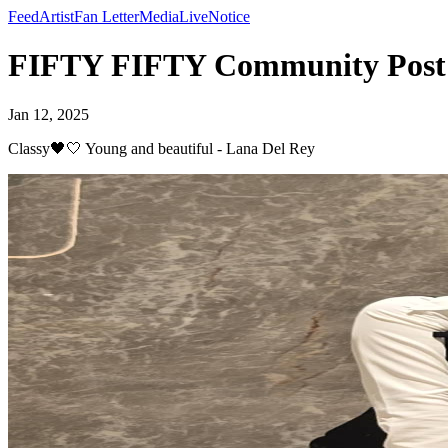
Feed
Artist
Fan Letter
Media
Live
Notice
FIFTY FIFTY Community Post -
Jan 12, 2025
Classy🖤🤍 Young and beautiful - Lana Del Rey