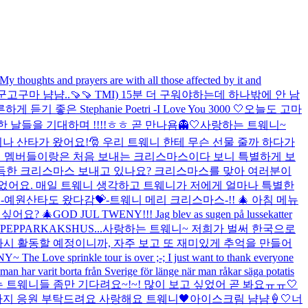
 My thoughts and prayers are with all those affected by it and
구마 냠냠..🍠🍠 TMI) 15분 더 구워야하는데 하나밖에 안 남
ephanie Poetri -I Love You 3000 🤍
오늘도 고마
날들을 기대하며 !!!!ㅎㅎ 곧 만나욤👻🤍
사랑하는 트웨니~
나 산타가 왔어요!🎅 우리 트웨니 한테 무슨 선물 줄까 하다가
희 멤버들이랑은 처음 보내는 크리스마스이다 보니 특별하게 보
득한 크리스마스 보내고 있나요? 크리스마스를 맞아 여러분이
었어요. 매일 트웨니 생각하고 트웨니가 저에게 얼마나 특별한
💗 -예원산타도 왔다감💝-
트웨니 메리 크리스마스-!! 🎄 아침 메뉴
싶어요? 🎄
GOD JUL TWENY!!! Jag blev as sugen på lussekatter
BYGGA PEPPARKAKSHUS...
사랑하는 트웨니~ 저희가 벌써 한국으로
다시 활동할 예정이니까, 자주 보고 또 재미있게 추억을 만들어
 The Love sprinkle tour is over ;-; I just want to thank everyone
man har varit borta från Sverige för länge när man råkar säga potatis
트웨니들 좀만 기다려요~!~! 많이 보고 싶었어 곧 봐요ㅠㅠ🤍
지 응원 부탁드려요 사랑해요 트웨니🖤
아이스크림 냠냠🍦🤍
너