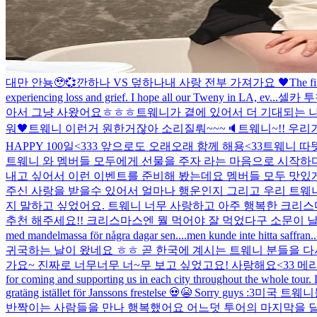
대만 안뇽🥹💞
깐하나 VS 덮하나
내 사랑 전부 가져가요 🖤
The fi
experiencing loss and grief. I hope all our Tweny in LA, ev...
셀카 투
아서 그냥 사왔어요ㅎㅎㅎ
트웨니가 곁에 있어서 더 기대되는 나의 스무
워🖤
트웨니 이런거 원한거잖아 소리질뤄~~~🔈
트웨니~!! 우리
HAPPY 100일<333 앞으로도 오래오래 함께 해용<33
트웨니 따뜻
트웨니 와 멤버들 모두에게 선물을 주자 라는 마음으로 시작하
내고 싶어서 이런 이벤트를 준비해 봤는데요 멤버들 모두 맛있게 
주신 사랑을 받을수 있어서 얼마나 행운인지 그리고 우리 트웨
지 말하고 싶었어요. 트웨니 너무 사랑하고 아주 행복한 크리스마.
추천 해주세요!! 크리스마스엔 뭘 먹어야 잘 먹었다구 소문이 날깡.
med mandelmassa för några dagar sen....men kunde inte hitta saff
귀국하는 날이 왔네요 ㅎㅎ 곧 한국에 계시는 트웨니 분들을 다
가요~ 진짜로 너무너무 너~무 보고 싶었고요! 사랑해요<33 메
for coming and supporting us in each city throughout the whole tour. L
gratäng istället för Janssons frestelse 💀😭 Sorry guys :3
미국 트웨니들
반짝이는 사람들을 만나 행복했어요 어느덧 투어의 마지막을 달