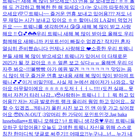
트웨니~ 새해 복 많이 받으세요<33 연휴 잘 보내셨죠? ㅎㅎ 올
해 도 건강하고 행복한 한 해 되세요<3 (눈 오니까 따듯하게 입
으세요)
💛🤍
트웨니~~ 즐거운 연휴 보내고 있어용??? 저도 너
무 재밌는 시간 보내고 있어요 ㅎㅎ 할머니의 LA갈비 먹었거
든요 ~~~ 트웨니를 생각하면서 😘😘 새해 복 많이 받고 사랑
해요 !! 💞💕☘️☘️
우리 트웨니 새해 복 많이 받아요 올해도 우리
함께해요 새해니까 키또트선이 빠질수 없겠죠? 작지만 혼자
열심히 준비했습니다 언제나 사랑해요 ❤️
소중한 우리 트웨니
분들 새해 복 많이 받으세요! 트웨니가 있어서 더 다채로운
2025가 될 것 같아요 ㅎㅎ 얼른 보고 싶다ㅠㅠ 올해엔 우리 더
자주 봐요~!!!
볼빵빵 아가 예원 발견 ㅋㅋㅋㅋㅋㅋ 맛있는 음
식 많이 먹구 즐거운 연휴 보내용 새해 복 많이 많이 받아여 트
웨니💕💕
이거 비밀인데.. 사실 제 눈에선 레이저가 나와요.. 맞
아요 아무말이에요 ㅎㅎㅎㅎ
도저ㅓㅓㅓㄴ!!!! (도전 실패... 못
해서 자전거 타러 나감...)🥹
사랑하는 트웨니ㅣㅣㅣ 뭐 하고 있
어용?? 저는 지금 발로란트 랭크 올리러 웜업 하고 있어요... 잘
할 수 있겠죠...?
테나가 올린 사진 보고 인 앤 아웃 가고 싶어졌
어요 🥹
IN-N-OUT ;3
앞머리 한 가닥이 포인트인것.
Jag baka
lussebullar👀
트웨니 모해요? 난 트웨니 생각중💗
우리 트웨니들
모하구 있었어용? 오늘도 고생한 트웨니 자신을 위해 스스로
칭찬 한마디씩 댓글로 써주기!! 어때요?!
누구냐...넌... 누가 내