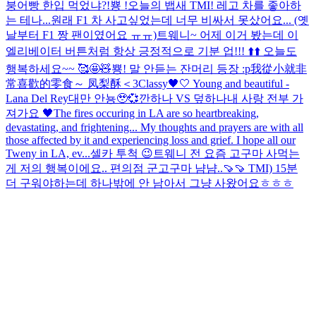
붕어빵 한입 먹었냐?!
뿅 !
오늘의 뱁새 TMI! 레고 차를 좋아하
는 테나...원래 F1 차 사고싶었는데 너무 비싸서 못샀어요... (옛
날부터 F1 짱 팬이였어요 ㅠㅠ)
트웨니~ 어제 이거 봤는데 이
엘리베이터 버튼처럼 항상 긍정적으로 기분 업!!! ⬆️⬆️ 오늘도
행복하세요~~ 🥰🤩🧸
뿅! 말 안듣는 잔머리 등장 :p
我從小就非
常喜歡的零食～ 凤梨酥＜3
Classy🖤🤍 Young and beautiful -
Lana Del Rey
대만 안뇽🥹💞
깐하나 VS 덮하나
내 사랑 전부 가
져가요 🖤
The fires occuring in LA are so heartbreaking,
devastating, and frightening... My thoughts and prayers are with all
those affected by it and experiencing loss and grief. I hope all our
Tweny in LA, ev...
셀카 투척 😉
트웨니 전 요즘 고구마 사먹는
게 저의 행복이에요.. 편의점 군고구마 냠냠..🍠🍠 TMI) 15분
더 구워야하는데 하나밖에 안 남아서 그냥 사왔어요ㅎㅎㅎ