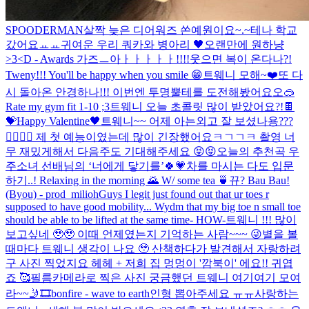
SPOODERMAN
살짝 늦은 디어워즈 쏜예원이요~.~
테나 학교
갔어요ㅛㅛ
귀여운 우리 쿼카와 병아리 🖤
오랜만에 원하냥
>3<
D - Awards 가즈ㅡ아ㅏㅏㅏㅏㅏ!!!!
웃으면 복이 온다나?!
Tweny!!! You'll be happy when you smile 😁
트웨니 모해~❤️
또 다
시 돌아온 안경하나!!! 이번엔 투명뿔테를 도전해봤어요오🥽
Rate my gym fit 1-10 ;3
트웨니 오늘 초콜릿 많이 받았어요?!🍫
💝
Happy Valentine🖤
트웨니~~ 어제 아는외고 잘 보셨나용???
🤸‍♀️🤸‍♀️ 제 첫 예능이였는데 많이 긴장했어요ㅋㄱㄱㅋ 촬영 너
무 재밌게해서 다음주도 기대해주세요 😝😝
오늘의 추천곡 우
주소녀 선배님의 ‘너에게 닿기를’🍀💗
차를 마시는 다도 입문
하기..! Relaxing in the morning 🌄 W/ some tea 🍵
뀨? Bau Bau!
(Byou) - prod_milioh
Guys I legit just found out that ur toes r
supposed to have good mobility... Wydm that my big toe n small toe
should be able to be lifted at the same time- HOW-
트웨니 !!! 많이
보고싶네 🥹🥹 이때 언제였는지 기억하는 사람~~~ 😜
별을 볼
때마다 트웨니 생각이 나요 🥹 산책하다가 발견해서 자랑하려
구 사진 찍었지요 헤헤 + 저희 집 멍멍이 '깜북이' 에요!! 귀엽
죠 🥰
필름카메라로 찍은 사진 궁금했던 트웨니 여기여기 모여
라~~🤳🎞️
bonfire - wave to earth
인형 뽑아주세요 ㅠㅠ
사랑하는