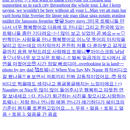
supporting us in each city throughout the whole tour. Like I keep
saying, we wouldn't be here without all your l...
Man vet att man har
varit borta från Sverige för länge när man råkar säga potatis gratäng
istället för Janssons frestelse 💀😭 Sorry guys :3
미국 트웨니들 만
나서 너무 행복했어요 다음에 또 만나요! 그리고 한국에 있는
트웨니들 좀만 기다려요~!~! 많이 보고 싶었어 곧 봐요ㅠㅠ🤍
반짝이는 사람들을 만나 행복했어요 어느덧 투어의 마지막을
달리고 있는데요 마지막까지 온전히 저를 다 쏟아붓고 갈게요
끝까지 응원 부탁드려요 사랑해요 트웨니🖤
아이스크림 냠냠
🍦🤍
너무너무 보고싶은 트웨니 -!! 벌써 일곱개의 도시에서 공
연을 마쳤어요🥹 시간 정말 빠르댜아..
overlooking la la land~~
photo by my dad 🥰
트웨니! When You Say My Name 뮤직비디오
잘 봤나용?! ❄️ 보면서 저희끼리 진짜 감동적이었어요..🥹 뮤직
비디오 찍을때도 생각나고 몽글몽글해지는 느낌이에요 ! +)
Naughty or Nice두 많이 많이 들어주시구 행복하고 따뜻한 연
말 보내세요 ✨
Q. 키나가 퇴근하는 사진을 찾으시오.
사랑하는
트웨니~ 저랑 하나 언니랑 예원 언니가 얘기하다가 쉐이크의
기준이 뭔지를 토론하고있어요.... 1. 우유 + 얼음 + 토핑 2. 얼
음 + 토핑 3. 얼음을 간 음료