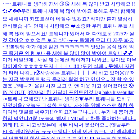
~~~ 트웨니를 생각하면서 😘😘 새해 복 많이 받고 사랑해요 !!
💞💕☘️☘️
우리 트웨니 새해 복 많이 받아요 올해도 우리 함께해
요 새해니까 키또트선이 빠질수 없겠죠? 작지만 혼자 열심히
준비했습니다 언제나 사랑해요 ❤️
소중한 우리 트웨니분들 새
해 복 많이 받으세요! 트웨니가 있어서 더 다채로운 2025가 될
것 같아요 ㅎㅎ 얼른 보고 싶다ㅠㅠ 올해엔 우리 더 자주 봐요
~!!!
볼빵빵 아가 예원 발견 ㅋㅋㅋㅋㅋㅋ 맛있는 음식 많이 먹
구 즐거운 연휴 보내용 새해 복 많이 많이 받아여 트웨니💕💕
이거 비밀인데.. 사실 제 눈에선 레이저가 나와요.. 맞아요 아무
말이에요 ㅎㅎㅎㅎ
도저ㅓㅓㅓㄴ!!!! (도전 실패... 못해서 자전
거 타러 나감...)🥹
사랑하는 트웨니ㅣㅣㅣ 뭐 하고 있어용?? 저
는 지금 발로란트 랭크 올리러 웜업 하고 있어요... 잘 할 수 있
겠죠...?
테나가 올린 사진 보고 인 앤 아웃 가고 싶어졌어요 🥹
IN-N-OUT ;3
앞머리 한 가닥이 포인트인것.
Jag baka lussebullar
👀
트웨니 모해요? 난 트웨니 생각중💗
우리 트웨니들 모하구
있었어용? 오늘도 고생한 트웨니 자신을 위해 스스로 칭찬 한
마디씩 댓글로 써주기!! 어때요?!
누구냐...넌... 누가 내 붕어빵
한입 먹었냐?!
뿅 !
오늘의 뱁새 TMI! 레고 차를 좋아하는 테나...
원래 F1 차 사고싶었는데 너무 비싸서 못샀어요... (옛날부터
F1 짱 팬이였어요 ㅠㅠ)
트웨니~ 어제 이거 봤는데 이 엘리베이
터 버튼처럼 항상 긍정적으로 기분 업!!! ⬆️⬆️ 오늘도 행복하세