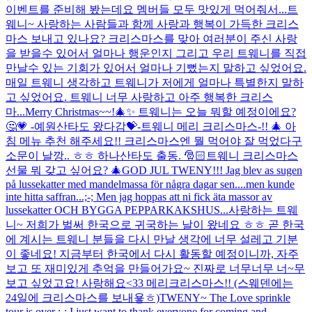
이벤트를 준비해 봤는데요 멤버들 모두 맛있게 먹어줘서...
트
웨니~ 사랑하는 사람들과 함께 사랑과 행복이 가득한 크리스
마스 보내고 있나요? 크리스마스를 맞아 여러분이 주신 사랑
을 받을수 있어서 얼마나 행운인지 그리고 우리 트웨니를 직접
만날수 있는 기회가 있어서 얼마나 기뻤는지 말하고 싶었어요.
매일 트웨니 생각하고 트웨니가 저에게 얼마나 특별한지 말하
고 싶었어요. 트웨니 너무 사랑하고 아주 행복한 크리스
마...
Merry Christmas~~!🎄✨ 트웨니는 오늘 뭐할 예정이에요?
🤔💗 -예원산타도 왔다감💝-
트웨니 메리 크리스마스-!! 🎄 아
침 메뉴 추천 해주세요!! 크리스마스엔 뭘 먹어야 잘 먹었다구
소문이 날깡.. ㅎㅎ 하나산타도 출동. 🎅🏻
트웨니 크리스마스
선물 뭐 갖고 싶어요? 🎄
GOD JUL TWENY!!! Jag blev as sugen
på lussekatter med mandelmassa för några dagar sen....men kunde
inte hitta saffran...;-; Men jag hoppas att ni fick äta massor av
lussekatter OCH BYGGA PEPPARKAKSHUS...
사랑하는 트웨
니~ 저희가 벌써 한국으로 귀국하는 날이 왔네요 ㅎㅎ 곧 한국
에 계시는 트웨니 분들을 다시 만날 생각에 너무 설레고 기분
이 좋네요! 지금부터 한국에서 다시 활동할 예정이니까, 자주
보고 또 재미있게 추억을 만들어가요~ 진짜로 너무너무 너~무
보고 싶었고요! 사랑해요<33 메리크리스마스!! (스웨덴에는
24일에 크리스마스를 보내욯ㅎ)
TWENY~ The Love sprinkle
tour is over ;-; I just want to thank everyone for coming and