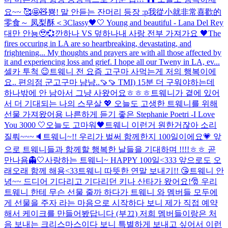
요~~ 🥰🤩🧸
뿅! 말 안듣는 잔머리 등장 :p
我從小就非常喜歡的
零食～ 凤梨酥＜3
Classy🖤🤍 Young and beautiful - Lana Del Rey
대만 안뇽🥹💞
깐하나 VS 덮하나
내 사랑 전부 가져가요 🖤
The
fires occuring in LA are so heartbreaking, devastating, and
frightening... My thoughts and prayers are with all those affected by
it and experiencing loss and grief. I hope all our Tweny in LA, ev...
셀카 투척 😉
트웨니 전 요즘 고구마 사먹는게 저의 행복이에
요.. 편의점 군고구마 냠냠..🍠🍠 TMI) 15분 더 구워야하는데
하나밖에 안 남아서 그냥 사왔어요ㅎㅎㅎ
트웨니가 곁에 있어
서 더 기대되는 나의 스무살 💖 오늘도 고생한 트웨니를 위해
선물 가져왔어용 나른하게 듣기 좋은 Stephanie Poetri -I Love
You 3000 🤍
오늘도 고마워🖤
트웨니 이런거 원한거잖아 소리
질뤄~~~🔈
트웨니~!! 우리가 벌써 함께한지 100일이에요💗 앞
으로 트웨니들과 함께할 행복한 날들을 기대하며 !!!!ㅎㅎ 곧
만나욤👻🤍
사랑하는 트웨니~ HAPPY 100일<333 앞으로도 오
래오래 함께 해용<33
트웨니 따뜻한 연말 보내기!! 😘
트웨니 안
녕~~ 드디어 기다리고 기다리던 키나 산타가 왔어요!🎅 우리
트웨니 한테 무슨 선물 줄까 하다가 트웨니 와 멤버들 모두에
게 선물을 주자 라는 마음으로 시작하다 보니 제가 직접 예약
해서 케이크를 만들어봤답니다 (부끄) 저희 멤버들이랑은 처
음 보내는 크리스마스이다 보니 특별하게 보내고 싶어서 이런