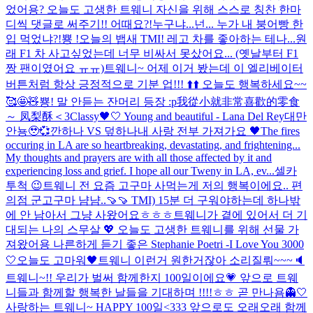
었어용? 오늘도 고생한 트웨니 자신을 위해 스스로 칭찬 한마
디씩 댓글로 써주기!! 어때요?!
누구냐...넌... 누가 내 붕어빵 한
입 먹었냐?!
뿅 !
오늘의 뱁새 TMI! 레고 차를 좋아하는 테나...원
래 F1 차 사고싶었는데 너무 비싸서 못샀어요... (옛날부터 F1
짱 팬이였어요 ㅠㅠ)
트웨니~ 어제 이거 봤는데 이 엘리베이터
버튼처럼 항상 긍정적으로 기분 업!!! ⬆️⬆️ 오늘도 행복하세요~~
🥰🤩🧸
뿅! 말 안듣는 잔머리 등장 :p
我從小就非常喜歡的零食
～ 凤梨酥＜3
Classy🖤🤍 Young and beautiful - Lana Del Rey
대만
안뇽🥹💞
깐하나 VS 덮하나
내 사랑 전부 가져가요 🖤
The fires
occuring in LA are so heartbreaking, devastating, and frightening...
My thoughts and prayers are with all those affected by it and
experiencing loss and grief. I hope all our Tweny in LA, ev...
셀카
투척 😉
트웨니 전 요즘 고구마 사먹는게 저의 행복이에요.. 편
의점 군고구마 냠냠..🍠🍠 TMI) 15분 더 구워야하는데 하나밖
에 안 남아서 그냥 사왔어요ㅎㅎㅎ
트웨니가 곁에 있어서 더 기
대되는 나의 스무살 💖 오늘도 고생한 트웨니를 위해 선물 가
져왔어용 나른하게 듣기 좋은 Stephanie Poetri -I Love You 3000
🤍
오늘도 고마워🖤
트웨니 이런거 원한거잖아 소리질뤄~~~🔈
트웨니~!! 우리가 벌써 함께한지 100일이에요💗 앞으로 트웨
니들과 함께할 행복한 날들을 기대하며 !!!!ㅎㅎ 곧 만나욤👻🤍
사랑하는 트웨니~ HAPPY 100일<333 앞으로도 오래오래 함께