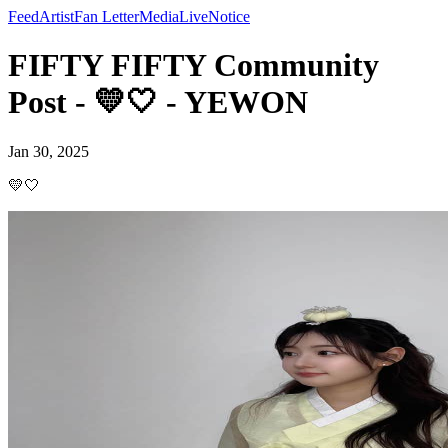
Feed
Artist
Fan Letter
Media
Live
Notice
FIFTY FIFTY Community
Post - 💛🤍 - YEWON
Jan 30, 2025
💛🤍