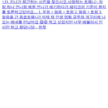
✨
Q. 키나가 퇴근하는 사진을 찾으시오.
사랑하는 트웨니~ 저
랑 하나 언니랑 예원 언니가 얘기하다가 쉐이크의 기준이 뭔지
를 토론하고있어요.... 1. 우유 + 얼음 + 토핑 2. 얼음 + 토핑 3.
얼음을 간 음료
트웨니!! 어제 제 인생 영화 공주와 개구리에 나
오는 베녜를 만났어요 😋😝 먹고 싶었지만 너무 배불러서 인
사만 하고 왔답니당,,, 히힛