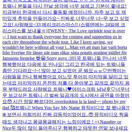
트웨니 분들을 다시 만날 생각에 너무 설레고 기분이 좋네요!
지금부터 한국에서 다시 활동할 예정이니까, 자주 보고 또 재
미있게 추억을 만들어가요~ 진짜로 너무너무 너~무 보고 싶었
고요! 사랑해요<33 메리크리스마스!! (스웨덴에는 24일에 크
리스마스를 보내욯ㅎ)
TWENY~ The Love sprinkle tour is over
;-; I just want to thank everyone for coming and supporting us in
each city throughout the whole tour. Like I keep saying, we
wouldn't be here without all your l...
Man vet att man har varit borta
från Sverige för länge när man råkar säga potatis gratäng istället för
Janssons frestelse 💀😭 Sorry guys :3
미국 트웨니들 만나서 너무
행복했어요 다음에 또 만나요! 그리고 한국에 있는 트웨니들
좀만 기다려요~!~! 많이 보고 싶었어 곧 봐요ㅠㅠ🤍
반짝이는
사람들을 만나 행복했어요 어느덧 투어의 마지막을 달리고 있
는데요 마지막까지 온전히 저를 다 쏟아붓고 갈게요 끝까지 응
원 부탁드려요 사랑해요 트웨니🖤
아이스크림 냠냠🍦🤍
너무너
무 보고싶은 트웨니 -!! 벌써 일곱개의 도시에서 공연을 마쳤어
요🥹 시간 정말 빠르댜아..
overlooking la la land~~ photo by my
dad 🥰
트웨니! When You Say My Name 뮤직비디오 잘 봤나용?!
❄️ 보면서 저희끼리 진짜 감동적이었어요..🥹 뮤직비디오 찍을
때도 생각나고 몽글몽글해지는 느낌이에요 ! +) Naughty or
Nice두 많이 많이 들어주시구 행복하고 따뜻한 연말 보내세요