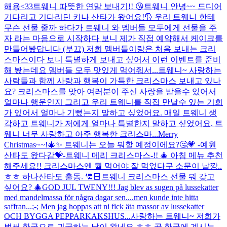
해용<33
트웨니 따뜻한 연말 보내기!! 😘
트웨니 안녕~~ 드디어
기다리고 기다리던 키나 산타가 왔어요!🎅 우리 트웨니 한테
무슨 선물 줄까 하다가 트웨니 와 멤버들 모두에게 선물을 주
자 라는 마음으로 시작하다 보니 제가 직접 예약해서 케이크를
만들어봤답니다 (부끄) 저희 멤버들이랑은 처음 보내는 크리
스마스이다 보니 특별하게 보내고 싶어서 이런 이벤트를 준비
해 봤는데요 멤버들 모두 맛있게 먹어줘서...
트웨니~ 사랑하는
사람들과 함께 사랑과 행복이 가득한 크리스마스 보내고 있나
요? 크리스마스를 맞아 여러분이 주신 사랑을 받을수 있어서
얼마나 행운인지 그리고 우리 트웨니를 직접 만날수 있는 기회
가 있어서 얼마나 기뻤는지 말하고 싶었어요. 매일 트웨니 생
각하고 트웨니가 저에게 얼마나 특별한지 말하고 싶었어요. 트
웨니 너무 사랑하고 아주 행복한 크리스마...
Merry
Christmas~~!🎄✨ 트웨니는 오늘 뭐할 예정이에요?🤔💗 -예원
산타도 왔다감💝-
트웨니 메리 크리스마스-!! 🎄 아침 메뉴 추천
해주세요!! 크리스마스엔 뭘 먹어야 잘 먹었다구 소문이 날깡..
ㅎㅎ 하나산타도 출동. 🎅🏻
트웨니 크리스마스 선물 뭐 갖고
싶어요? 🎄
GOD JUL TWENY!!! Jag blev as sugen på lussekatter
med mandelmassa för några dagar sen....men kunde inte hitta
saffran...;-; Men jag hoppas att ni fick äta massor av lussekatter
OCH BYGGA PEPPARKAKSHUS...
사랑하는 트웨니~ 저희가
벌써 한국으로 귀국하는 날이 왔네요 ㅎㅎ 곧 한국에 계시는