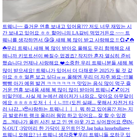
트웨니~~ 즐거운 연휴 보내고 있어용??? 저도 너무 재밌는 시
간 보내고 있어요 ㅎㅎ 할머니의 LA갈비 먹었거든요 ~~~ 트
웨니를 생각하면서 😘😘 새해 복 많이 받고 사랑해요 !! 💞💕☘️
☘️
우리 트웨니 새해 복 많이 받아요 올해도 우리 함께해요 새
해니까 키또트선이 빠질수 없겠죠? 작지만 혼자 열심히 준비
했습니다 언제나 사랑해요 ❤️
소중한 우리 트웨니분들 새해 복
많이 받으세요! 트웨니가 있어서 더 다채로운 2025가 될 것 같
아요 ㅎㅎ 얼른 보고 싶다ㅠㅠ 올해엔 우리 더 자주 봐요~!!!
볼
빵빵 아가 예원 발견 ㅋㅋㅋㅋㅋㅋ 맛있는 음식 많이 먹구 즐
거운 연휴 보내용 새해 복 많이 많이 받아여 트웨니💕💕
이거
비밀인데.. 사실 제 눈에선 레이저가 나와요.. 맞아요 아무말이
에요 ㅎㅎㅎㅎ
도저ㅓㅓㅓㄴ!!!! (도전 실패... 못해서 자전거 타
러 나감...)🥹
사랑하는 트웨니ㅣㅣㅣ 뭐 하고 있어용?? 저는 지
금 발로란트 랭크 올리러 웜업 하고 있어요... 잘 할 수 있겠
죠...?
테나가 올린 사진 보고 인 앤 아웃 가고 싶어졌어요 🥹
IN-
N-OUT ;3
앞머리 한 가닥이 포인트인것.
Jag baka lussebullar👀
트웨니 모해요? 난 트웨니 생각중💗
우리 트웨니들 모하구 있