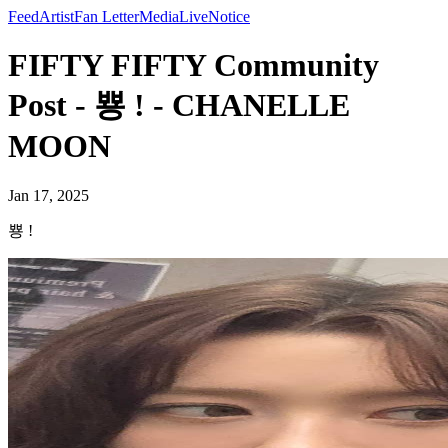
Feed
Artist
Fan Letter
Media
Live
Notice
FIFTY FIFTY Community
Post - 뿅 ! - CHANELLE
MOON
Jan 17, 2025
뿅 !