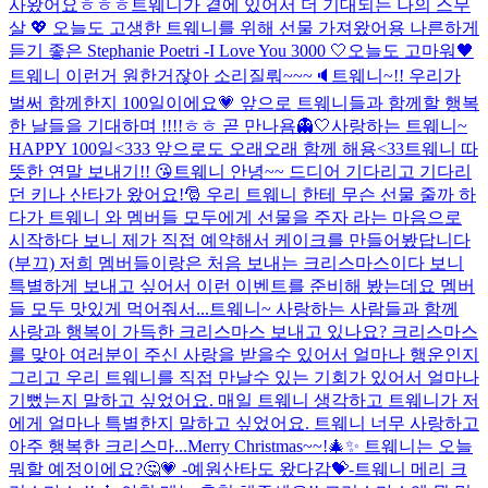
사왔어요ㅎㅎㅎ
트웨니가 곁에 있어서 더 기대되는 나의 스무
살 💖 오늘도 고생한 트웨니를 위해 선물 가져왔어용 나른하게
듣기 좋은 Stephanie Poetri -I Love You 3000 🤍
오늘도 고마워🖤
트웨니 이런거 원한거잖아 소리질뤄~~~🔈
트웨니~!! 우리가
벌써 함께한지 100일이에요💗 앞으로 트웨니들과 함께할 행복
한 날들을 기대하며 !!!!ㅎㅎ 곧 만나욤👻🤍
사랑하는 트웨니~
HAPPY 100일<333 앞으로도 오래오래 함께 해용<33
트웨니 따
뜻한 연말 보내기!! 😘
트웨니 안녕~~ 드디어 기다리고 기다리
던 키나 산타가 왔어요!🎅 우리 트웨니 한테 무슨 선물 줄까 하
다가 트웨니 와 멤버들 모두에게 선물을 주자 라는 마음으로
시작하다 보니 제가 직접 예약해서 케이크를 만들어봤답니다
(부끄) 저희 멤버들이랑은 처음 보내는 크리스마스이다 보니
특별하게 보내고 싶어서 이런 이벤트를 준비해 봤는데요 멤버
들 모두 맛있게 먹어줘서...
트웨니~ 사랑하는 사람들과 함께
사랑과 행복이 가득한 크리스마스 보내고 있나요? 크리스마스
를 맞아 여러분이 주신 사랑을 받을수 있어서 얼마나 행운인지
그리고 우리 트웨니를 직접 만날수 있는 기회가 있어서 얼마나
기뻤는지 말하고 싶었어요. 매일 트웨니 생각하고 트웨니가 저
에게 얼마나 특별한지 말하고 싶었어요. 트웨니 너무 사랑하고
아주 행복한 크리스마...
Merry Christmas~~!🎄✨ 트웨니는 오늘
뭐할 예정이에요?🤔💗 -예원산타도 왔다감💝-
트웨니 메리 크