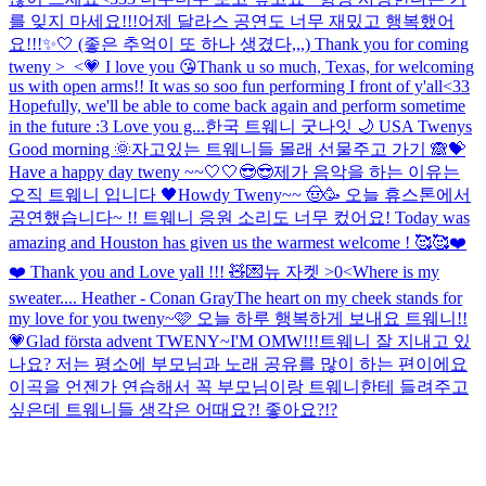
를 잊지 마세요!!!
어제 달라스 공연도 너무 재밌고 행복했어
요!!!✨🤍 (좋은 추억이 또 하나 생겼다,,,) Thank you for coming
tweny >_<💗 I love you 😘
Thank u so much, Texas, for welcoming
us with open arms!! It was so soo fun performing I front of y'all<33
Hopefully, we'll be able to come back again and perform sometime
in the future :3 Love you g...
한국 트웨니 굿나잇 🌙 USA Twenys
Good morning 🌞
자고있는 트웨니들 몰래 선물주고 가기 🙈💝
Have a happy day tweny ~~🤍🤍😎😎
제가 음악을 하는 이유는
오직 트웨니 입니다 🖤
Howdy Tweny~~ 🤠🥳 오늘 휴스톤에서
공연했습니다~ !! 트웨니 응원 소리도 너무 컸어요! Today was
amazing and Houston has given us the warmest welcome ! 🥰🥰❤️
❤️ Thank you and Love yall !!! 🧸💌
뉴 자켓 >0<
Where is my
sweater.... Heather - Conan Gray
The heart on my cheek stands for
my love for you tweny~🩷 오늘 하루 행복하게 보내요 트웨니!!
💗
Glad första advent TWENY~
I'M OMW!!!
트웨니 잘 지내고 있
나요? 저는 평소에 부모님과 노래 공유를 많이 하는 편이에요
이곡을 언젠가 연습해서 꼭 부모님이랑 트웨니한테 들려주고
싶은데 트웨니들 생각은 어때요?! 좋아요?!?