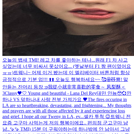
오늘의 뱁새 TMI! 레고 차를 좋아하는 테나...원래 F1 차 사고
싶었는데 너무 비싸서 못샀어요... (옛날부터 F1 짱 팬이였어요
ㅠㅠ)
트웨니~ 어제 이거 봤는데 이 엘리베이터 버튼처럼 항상
긍정적으로 기분 업!!! ⬆️⬆️ 오늘도 행복하세요~~ 🥰🤩🧸
뿅! 말
안듣는 잔머리 등장 :p
我從小就非常喜歡的零食～ 凤梨酥＜
3
Classy🖤🤍 Young and beautiful - Lana Del Rey
대만 안뇽🥹💞
깐
하나 VS 덮하나
내 사랑 전부 가져가요 🖤
The fires occuring in
LA are so heartbreaking, devastating, and frightening... My thoughts
and prayers are with all those affected by it and experiencing loss
and grief. I hope all our Tweny in LA, ev...
셀카 투척 😉
트웨니 전
요즘 고구마 사먹는게 저의 행복이에요.. 편의점 군고구마 냠
냠..🍠🍠 TMI) 15분 더 구워야하는데 하나밖에 안 남아서 그냥