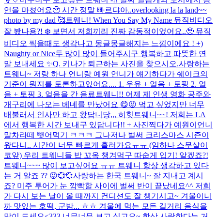
연을 마쳤어요🥹 시간 정말 빠르댜아..
overlooking la la land~~
photo by my dad 🥰
트웨니! When You Say My Name 뮤직비디오
잘 봤나용?! ❄️ 보면서 저희끼리 진짜 감동적이었어요..🥹 뮤직
비디오 찍을때도 생각나고 몽글몽글해지는 느낌이에요 ! +)
Naughty or Nice두 많이 많이 들어주시구 행복하고 따뜻한 연
말 보내세요 ✨
Q. 키나가 퇴근하는 사진을 찾으시오.
사랑하는
트웨니~ 저랑 하나 언니랑 예원 언니가 얘기하다가 쉐이크의
기준이 뭔지를 토론하고있어요.... 1. 우유 + 얼음 + 토핑 2. 얼
음 + 토핑 3. 얼음을 간 음료
트웨니!! 어제 제 인생 영화 공주와
개구리에 나오는 베녜를 만났어요 😋😝 먹고 싶었지만 너무
배불러서 인사만 하고 왔답니당,,, 히힛
트웨니~~! 저희는 LA
에서 행복한 시간 보내구 있답니다!! + 사진찍다가 예원이언니
말차라떼 뺏어먹기 ㅋㅋㅋ 그나저나 벌써 크리스마스 시즌이
왔다니.. 시간이 너무 빠르게 흘러가요ㅠㅠ (임하나 스무살이
코앞) 우리 트웨니들 밥 꼬옥 챙겨먹구 따숩게 입기! 알겠죠?!
트웨니~~~ 많이 보고싶어요 ㅠㅠ 트웨니 항상 생각하고 있다
는 거 알죠 ?? 😝💞💞
사랑하는 한국 트웨니~ 잘 지내고 계시
죠? 미주 투어가 눈 깜빡할 사이에 벌써 반이 끝났네요^^ 저희
가 다시 보는 날이 올 때까지 컨디션도 잘 챙기시고~ 겨울이니
까 맛있는 호떡, 군밤... ㅎㅎ 겨울에 먹는 모든 길거리 음식을
많이 드세요<333 너무너무 보고 싶고요~ 항상 사랑한다는 거