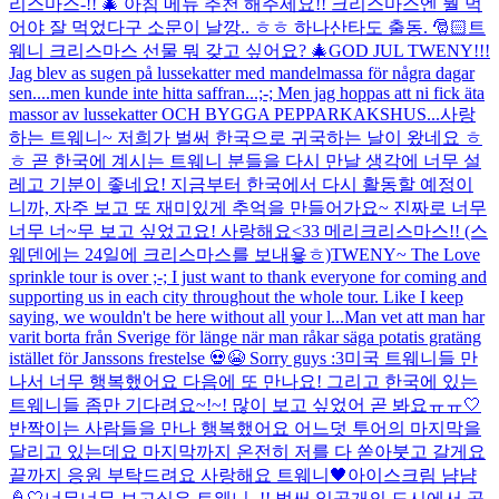
리스마스-!! 🎄 아침 메뉴 추천 해주세요!! 크리스마스엔 뭘 먹
어야 잘 먹었다구 소문이 날깡.. ㅎㅎ 하나산타도 출동. 🎅🏻
트
웨니 크리스마스 선물 뭐 갖고 싶어요? 🎄
GOD JUL TWENY!!!
Jag blev as sugen på lussekatter med mandelmassa för några dagar
sen....men kunde inte hitta saffran...;-; Men jag hoppas att ni fick äta
massor av lussekatter OCH BYGGA PEPPARKAKSHUS...
사랑
하는 트웨니~ 저희가 벌써 한국으로 귀국하는 날이 왔네요 ㅎ
ㅎ 곧 한국에 계시는 트웨니 분들을 다시 만날 생각에 너무 설
레고 기분이 좋네요! 지금부터 한국에서 다시 활동할 예정이
니까, 자주 보고 또 재미있게 추억을 만들어가요~ 진짜로 너무
너무 너~무 보고 싶었고요! 사랑해요<33 메리크리스마스!! (스
웨덴에는 24일에 크리스마스를 보내욯ㅎ)
TWENY~ The Love
sprinkle tour is over ;-; I just want to thank everyone for coming and
supporting us in each city throughout the whole tour. Like I keep
saying, we wouldn't be here without all your l...
Man vet att man har
varit borta från Sverige för länge när man råkar säga potatis gratäng
istället för Janssons frestelse 💀😭 Sorry guys :3
미국 트웨니들 만
나서 너무 행복했어요 다음에 또 만나요! 그리고 한국에 있는
트웨니들 좀만 기다려요~!~! 많이 보고 싶었어 곧 봐요ㅠㅠ🤍
반짝이는 사람들을 만나 행복했어요 어느덧 투어의 마지막을
달리고 있는데요 마지막까지 온전히 저를 다 쏟아붓고 갈게요
끝까지 응원 부탁드려요 사랑해요 트웨니🖤
아이스크림 냠냠
🍦🤍
너무너무 보고싶은 트웨니 -!! 벌써 일곱개의 도시에서 공