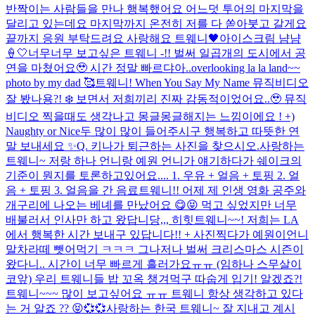
반짝이는 사람들을 만나 행복했어요 어느덧 투어의 마지막을
달리고 있는데요 마지막까지 온전히 저를 다 쏟아붓고 갈게요
끝까지 응원 부탁드려요 사랑해요 트웨니🖤
아이스크림 냠냠
🍦🤍
너무너무 보고싶은 트웨니 -!! 벌써 일곱개의 도시에서 공
연을 마쳤어요🥹 시간 정말 빠르댜아..
overlooking la la land~~
photo by my dad 🥰
트웨니! When You Say My Name 뮤직비디오
잘 봤나용?! ❄️ 보면서 저희끼리 진짜 감동적이었어요..🥹 뮤직
비디오 찍을때도 생각나고 몽글몽글해지는 느낌이에요 ! +)
Naughty or Nice두 많이 많이 들어주시구 행복하고 따뜻한 연
말 보내세요 ✨
Q. 키나가 퇴근하는 사진을 찾으시오.
사랑하는
트웨니~ 저랑 하나 언니랑 예원 언니가 얘기하다가 쉐이크의
기준이 뭔지를 토론하고있어요.... 1. 우유 + 얼음 + 토핑 2. 얼
음 + 토핑 3. 얼음을 간 음료
트웨니!! 어제 제 인생 영화 공주와
개구리에 나오는 베녜를 만났어요 😋😝 먹고 싶었지만 너무
배불러서 인사만 하고 왔답니당,,, 히힛
트웨니~~! 저희는 LA
에서 행복한 시간 보내구 있답니다!! + 사진찍다가 예원이언니
말차라떼 뺏어먹기 ㅋㅋㅋ 그나저나 벌써 크리스마스 시즌이
왔다니.. 시간이 너무 빠르게 흘러가요ㅠㅠ (임하나 스무살이
코앞) 우리 트웨니들 밥 꼬옥 챙겨먹구 따숩게 입기! 알겠죠?!
트웨니~~~ 많이 보고싶어요 ㅠㅠ 트웨니 항상 생각하고 있다
는 거 알죠 ?? 😝💞💞
사랑하는 한국 트웨니~ 잘 지내고 계시