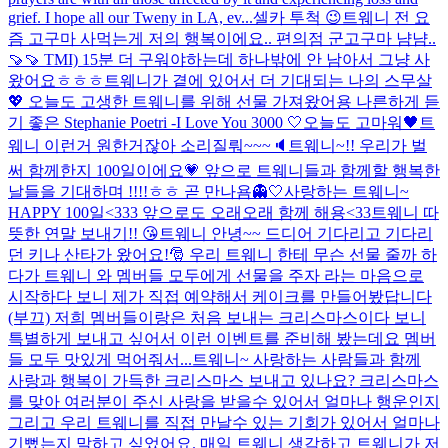
grief. I hope all our Tweny in LA, ev...
셀카 투척 😉
트웨니 전 요
즘 고구마 사먹는게 저의 행복이에요.. 편의점 군고구마 냠냠..
🍠🍠 TMI) 15분 더 구워야하는데 하나밖에 안 남아서 그냥 사
왔어요ㅎㅎㅎ
트웨니가 곁에 있어서 더 기대되는 나의 스무살
💖 오늘도 고생한 트웨니를 위해 선물 가져왔어용 나른하게 듣
기 좋은 Stephanie Poetri -I Love You 3000 🤍
오늘도 고마워🖤
트
웨니 이런거 원한거잖아 소리질뤄~~~🔈
트웨니~!! 우리가 벌
써 함께한지 100일이에요💗 앞으로 트웨니들과 함께할 행복한
날들을 기대하며 !!!!ㅎㅎ 곧 만나욤👻🤍
사랑하는 트웨니~
HAPPY 100일<333 앞으로도 오래오래 함께 해용<33
트웨니 따
뜻한 연말 보내기!! 😘
트웨니 안녕~~ 드디어 기다리고 기다리
던 키나 산타가 왔어요!🎅 우리 트웨니 한테 무슨 선물 줄까 하
다가 트웨니 와 멤버들 모두에게 선물을 주자 라는 마음으로
시작하다 보니 제가 직접 예약해서 케이크를 만들어봤답니다
(부끄) 저희 멤버들이랑은 처음 보내는 크리스마스이다 보니
특별하게 보내고 싶어서 이런 이벤트를 준비해 봤는데요 멤버
들 모두 맛있게 먹어줘서...
트웨니~ 사랑하는 사람들과 함께
사랑과 행복이 가득한 크리스마스 보내고 있나요? 크리스마스
를 맞아 여러분이 주신 사랑을 받을수 있어서 얼마나 행운인지
그리고 우리 트웨니를 직접 만날수 있는 기회가 있어서 얼마나
기뻤는지 말하고 싶었어요. 매일 트웨니 생각하고 트웨니가 저