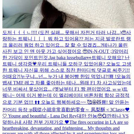
도저ㅓㅓㅓㄴ!!!! (도전 실패... 못해서 자전거 타러 나감...)🥹
사
랑하는 트웨니ㅣㅣㅣ 뭐 하고 있어용?? 저는 지금 발로란트 랭
크 올리러 웜업 하고 있어요... 잘 할 수 있겠죠...?
테나가 올린
사진 보고 인 앤 아웃 가고 싶어졌어요 🥹
IN-N-OUT ;3
앞머리
한 가닥이 포인트인것.
Jag baka lussebullar👀
트웨니 모해요? 난
트웨니 생각중💗
우리 트웨니들 모하구 있었어용? 오늘도 고생
한 트웨니 자신을 위해 스스로 칭찬 한마디씩 댓글로 써주기!!
어때요?!
누구냐...넌... 누가 내 붕어빵 한입 먹었냐?!
뿅 !
오늘의
뱁새 TMI! 레고 차를 좋아하는 테나...원래 F1 차 사고싶었는데
너무 비싸서 못샀어요... (옛날부터 F1 짱 팬이였어요 ㅠㅠ)
트
웨니~ 어제 이거 봤는데 이 엘리베이터 버튼처럼 항상 긍정적
으로 기분 업!!! ⬆️⬆️ 오늘도 행복하세요~~ 🥰🤩🧸
뿅! 말 안듣는
잔머리 등장 :p
我從小就非常喜歡的零食～ 凤梨酥＜3
Classy🖤
🤍 Young and beautiful - Lana Del Rey
대만 안뇽🥹💞
깐하나 VS
덮하나
내 사랑 전부 가져가요 🖤
The fires occuring in LA are so
heartbreaking, devastating, and frightening... My thoughts and
prayers are with all those affected by it and experiencing loss and