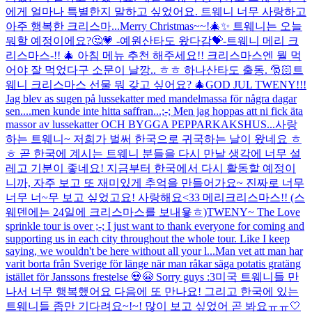
에게 얼마나 특별한지 말하고 싶었어요. 트웨니 너무 사랑하고
아주 행복한 크리스마...
Merry Christmas~~!🎄✨ 트웨니는 오늘
뭐할 예정이에요?🤔💗 -예원산타도 왔다감💝-
트웨니 메리 크
리스마스-!! 🎄 아침 메뉴 추천 해주세요!! 크리스마스엔 뭘 먹
어야 잘 먹었다구 소문이 날깡.. ㅎㅎ 하나산타도 출동. 🎅🏻
트
웨니 크리스마스 선물 뭐 갖고 싶어요? 🎄
GOD JUL TWENY!!!
Jag blev as sugen på lussekatter med mandelmassa för några dagar
sen....men kunde inte hitta saffran...;-; Men jag hoppas att ni fick äta
massor av lussekatter OCH BYGGA PEPPARKAKSHUS...
사랑
하는 트웨니~ 저희가 벌써 한국으로 귀국하는 날이 왔네요 ㅎ
ㅎ 곧 한국에 계시는 트웨니 분들을 다시 만날 생각에 너무 설
레고 기분이 좋네요! 지금부터 한국에서 다시 활동할 예정이
니까, 자주 보고 또 재미있게 추억을 만들어가요~ 진짜로 너무
너무 너~무 보고 싶었고요! 사랑해요<33 메리크리스마스!! (스
웨덴에는 24일에 크리스마스를 보내욯ㅎ)
TWENY~ The Love
sprinkle tour is over ;-; I just want to thank everyone for coming and
supporting us in each city throughout the whole tour. Like I keep
saying, we wouldn't be here without all your l...
Man vet att man har
varit borta från Sverige för länge när man råkar säga potatis gratäng
istället för Janssons frestelse 💀😭 Sorry guys :3
미국 트웨니들 만
나서 너무 행복했어요 다음에 또 만나요! 그리고 한국에 있는
트웨니들 좀만 기다려요~!~! 많이 보고 싶었어 곧 봐요ㅠㅠ🤍