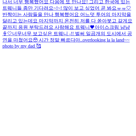
나서 너무 행복했어요 다음에 또 만나요! 그리고 한국에 있는
트웨니들 좀만 기다려요~!~! 많이 보고 싶었어 곧 봐요ㅠㅠ🤍
반짝이는 사람들을 만나 행복했어요 어느덧 투어의 마지막을
달리고 있는데요 마지막까지 온전히 저를 다 쏟아붓고 갈게요
끝까지 응원 부탁드려요 사랑해요 트웨니🖤
아이스크림 냠냠
🍦🤍
너무너무 보고싶은 트웨니 -!! 벌써 일곱개의 도시에서 공
연을 마쳤어요🥹 시간 정말 빠르댜아..
overlooking la la land~~
photo by my dad 🥰