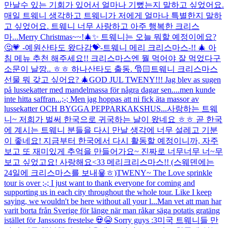
만날수 있는 기회가 있어서 얼마나 기뻤는지 말하고 싶었어요.
매일 트웨니 생각하고 트웨니가 저에게 얼마나 특별한지 말하
고 싶었어요. 트웨니 너무 사랑하고 아주 행복한 크리스
마...
Merry Christmas~~!🎄✨ 트웨니는 오늘 뭐할 예정이에요?
🤔💗 -예원산타도 왔다감💝-
트웨니 메리 크리스마스-!! 🎄 아
침 메뉴 추천 해주세요!! 크리스마스엔 뭘 먹어야 잘 먹었다구
소문이 날깡.. ㅎㅎ 하나산타도 출동. 🎅🏻
트웨니 크리스마스
선물 뭐 갖고 싶어요? 🎄
GOD JUL TWENY!!! Jag blev as sugen
på lussekatter med mandelmassa för några dagar sen....men kunde
inte hitta saffran...;-; Men jag hoppas att ni fick äta massor av
lussekatter OCH BYGGA PEPPARKAKSHUS...
사랑하는 트웨
니~ 저희가 벌써 한국으로 귀국하는 날이 왔네요 ㅎㅎ 곧 한국
에 계시는 트웨니 분들을 다시 만날 생각에 너무 설레고 기분
이 좋네요! 지금부터 한국에서 다시 활동할 예정이니까, 자주
보고 또 재미있게 추억을 만들어가요~ 진짜로 너무너무 너~무
보고 싶었고요! 사랑해요<33 메리크리스마스!! (스웨덴에는
24일에 크리스마스를 보내욯ㅎ)
TWENY~ The Love sprinkle
tour is over ;-; I just want to thank everyone for coming and
supporting us in each city throughout the whole tour. Like I keep
saying, we wouldn't be here without all your l...
Man vet att man har
varit borta från Sverige för länge när man råkar säga potatis gratäng
istället för Janssons frestelse 💀😭 Sorry guys :3
미국 트웨니들 만