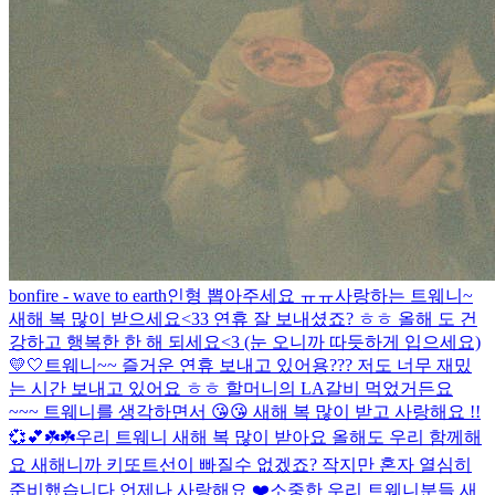
bonfire - wave to earth
인형 뽑아주세요 ㅠㅠ
사랑하는 트웨니~
새해 복 많이 받으세요<33 연휴 잘 보내셨죠? ㅎㅎ 올해 도 건
강하고 행복한 한 해 되세요<3 (눈 오니까 따듯하게 입으세요)
💛🤍
트웨니~~ 즐거운 연휴 보내고 있어용??? 저도 너무 재밌
는 시간 보내고 있어요 ㅎㅎ 할머니의 LA갈비 먹었거든요
~~~ 트웨니를 생각하면서 😘😘 새해 복 많이 받고 사랑해요 !!
💞💕☘️☘️
우리 트웨니 새해 복 많이 받아요 올해도 우리 함께해
요 새해니까 키또트선이 빠질수 없겠죠? 작지만 혼자 열심히
준비했습니다 언제나 사랑해요 ❤️
소중한 우리 트웨니분들 새