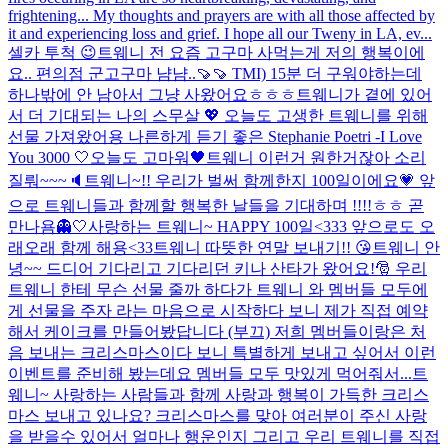
frightening... My thoughts and prayers are with all those affected by
it and experiencing loss and grief. I hope all our Tweny in LA, ev...
셀카 투척 😉
트웨니 전 요즘 고구마 사먹는게 저의 행복이에
요.. 편의점 군고구마 냠냠..🍠🍠 TMI) 15분 더 구워야하는데
하나밖에 안 남아서 그냥 사왔어요ㅎㅎㅎ
트웨니가 곁에 있어
서 더 기대되는 나의 스무살 💖 오늘도 고생한 트웨니를 위해
선물 가져왔어용 나른하게 듣기 좋은 Stephanie Poetri -I Love
You 3000 🤍
오늘도 고마워🖤
트웨니 이런거 원한거잖아 소리
질뤄~~~🔈
트웨니~!! 우리가 벌써 함께한지 100일이에요💗 앞
으로 트웨니들과 함께할 행복한 날들을 기대하며 !!!!ㅎㅎ 곧
만나욤👻🤍
사랑하는 트웨니~ HAPPY 100일<333 앞으로도 오
래오래 함께 해용<33
트웨니 따뜻한 연말 보내기!! 😘
트웨니 안
녕~~ 드디어 기다리고 기다리던 키나 산타가 왔어요!🎅 우리
트웨니 한테 무슨 선물 줄까 하다가 트웨니 와 멤버들 모두에
게 선물을 주자 라는 마음으로 시작하다 보니 제가 직접 예약
해서 케이크를 만들어봤답니다 (부끄) 저희 멤버들이랑은 처
음 보내는 크리스마스이다 보니 특별하게 보내고 싶어서 이런
이벤트를 준비해 봤는데요 멤버들 모두 맛있게 먹어줘서...
트
웨니~ 사랑하는 사람들과 함께 사랑과 행복이 가득한 크리스
마스 보내고 있나요? 크리스마스를 맞아 여러분이 주신 사랑
을 받을수 있어서 얼마나 행운인지 그리고 우리 트웨니를 직접