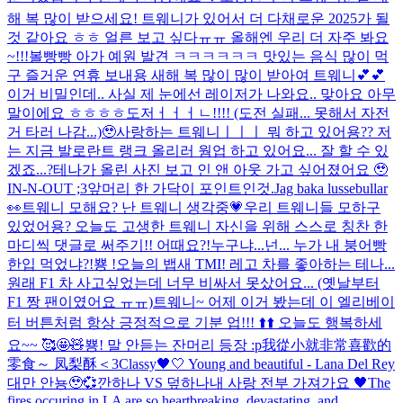
해 복 많이 받으세요! 트웨니가 있어서 더 다채로운 2025가 될
것 같아요 ㅎㅎ 얼른 보고 싶다ㅠㅠ 올해엔 우리 더 자주 봐요
~!!!
볼빵빵 아가 예원 발견 ㅋㅋㅋㅋㅋㅋ 맛있는 음식 많이 먹
구 즐거운 연휴 보내용 새해 복 많이 많이 받아여 트웨니💕💕
이거 비밀인데.. 사실 제 눈에선 레이저가 나와요.. 맞아요 아무
말이에요 ㅎㅎㅎㅎ
도저ㅓㅓㅓㄴ!!!! (도전 실패... 못해서 자전
거 타러 나감...)🥹
사랑하는 트웨니ㅣㅣㅣ 뭐 하고 있어용?? 저
는 지금 발로란트 랭크 올리러 웜업 하고 있어요... 잘 할 수 있
겠죠...?
테나가 올린 사진 보고 인 앤 아웃 가고 싶어졌어요 🥹
IN-N-OUT ;3
앞머리 한 가닥이 포인트인것.
Jag baka lussebullar
👀
트웨니 모해요? 난 트웨니 생각중💗
우리 트웨니들 모하구
있었어용? 오늘도 고생한 트웨니 자신을 위해 스스로 칭찬 한
마디씩 댓글로 써주기!! 어때요?!
누구냐...넌... 누가 내 붕어빵
한입 먹었냐?!
뿅 !
오늘의 뱁새 TMI! 레고 차를 좋아하는 테나...
원래 F1 차 사고싶었는데 너무 비싸서 못샀어요... (옛날부터
F1 짱 팬이였어요 ㅠㅠ)
트웨니~ 어제 이거 봤는데 이 엘리베이
터 버튼처럼 항상 긍정적으로 기분 업!!! ⬆️⬆️ 오늘도 행복하세
요~~ 🥰🤩🧸
뿅! 말 안듣는 잔머리 등장 :p
我從小就非常喜歡的
零食～ 凤梨酥＜3
Classy🖤🤍 Young and beautiful - Lana Del Rey
대만 안뇽🥹💞
깐하나 VS 덮하나
내 사랑 전부 가져가요 🖤
The
fires occuring in LA are so heartbreaking, devastating, and