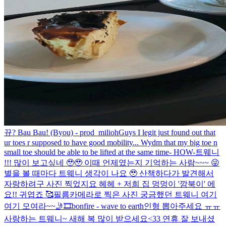
뀨? Bau Bau! (Byou) - prod_milioh
Guys I legit just found out that
ur toes r supposed to have good mobility... Wydm that my big toe n
small toe should be able to be lifted at the same time- HOW-
트웨니
!!! 많이 보고싶네 🥹🥹 이때 언제였는지 기억하는 사람~~~ 😜
별을 볼 때마다 트웨니 생각이 나요 🥹 산책하다가 발견해서
자랑하려구 사진 찍었지요 헤헤 + 저희 집 멍멍이 '깜북이' 에
요!! 귀엽죠 🥰
필름카메라로 찍은 사진 궁금했던 트웨니 여기
여기 모여라~~🤳🎞️
bonfire - wave to earth
인형 뽑아주세요 ㅠㅠ
사랑하는 트웨니~ 새해 복 많이 받으세요<33 연휴 잘 보내셨