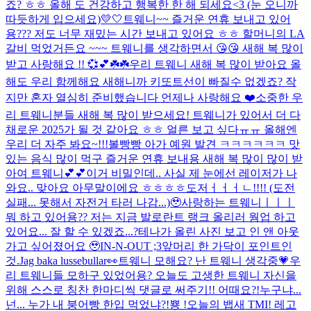
죠? ㅎㅎ 올해 도 건강하고 행복한 한 해 되세요<3 (눈 오니까
따듯하게 입으세요)
💛🤍
트웨니~~ 즐거운 연휴 보내고 있어
용??? 저도 너무 재밌는 시간 보내고 있어요 ㅎㅎ 할머니의 LA
갈비 먹었거든요 ~~~ 트웨니를 생각하면서 😘😘 새해 복 많이
받고 사랑해요 !! 💞💕☘️☘️
우리 트웨니 새해 복 많이 받아요 올
해도 우리 함께해요 새해니까 키또트선이 빠질수 없겠죠? 작
지만 혼자 열심히 준비했습니다 언제나 사랑해요 ❤️
소중한 우
리 트웨니분들 새해 복 많이 받으세요! 트웨니가 있어서 더 다
채로운 2025가 될 것 같아요 ㅎㅎ 얼른 보고 싶다ㅠㅠ 올해엔
우리 더 자주 봐요~!!!
볼빵빵 아가 예원 발견 ㅋㅋㅋㅋㅋㅋ 맛
있는 음식 많이 먹구 즐거운 연휴 보내용 새해 복 많이 많이 받
아여 트웨니💕💕
이거 비밀인데.. 사실 제 눈에선 레이저가 나
와요.. 맞아요 아무말이에요 ㅎㅎㅎㅎ
도저ㅓㅓㅓㄴ!!!! (도전
실패... 못해서 자전거 타러 나감...)🥹
사랑하는 트웨니ㅣㅣㅣ
뭐 하고 있어용?? 저는 지금 발로란트 랭크 올리러 웜업 하고
있어요... 잘 할 수 있겠죠...?
테나가 올린 사진 보고 인 앤 아웃
가고 싶어졌어요 🥹
IN-N-OUT ;3
앞머리 한 가닥이 포인트인
것.
Jag baka lussebullar👀
트웨니 모해요? 난 트웨니 생각중💗
우
리 트웨니들 모하구 있었어용? 오늘도 고생한 트웨니 자신을
위해 스스로 칭찬 한마디씩 댓글로 써주기!! 어때요?!
누구냐...
넌... 누가 내 붕어빵 한입 먹었냐?!
뿅 !
오늘의 뱁새 TMI! 레고