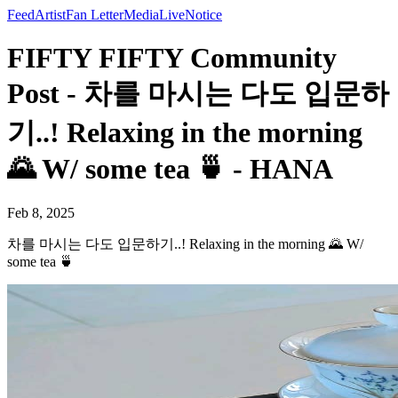
Feed
Artist
Fan Letter
Media
Live
Notice
FIFTY FIFTY Community
Post - 차를 마시는 다도 입문하
기..! Relaxing in the morning
🌄 W/ some tea 🍵 - HANA
Feb 8, 2025
차를 마시는 다도 입문하기..! Relaxing in the morning 🌄 W/
some tea 🍵