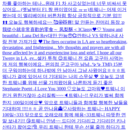
차를 좋아하는 테나...원래 F1 차 사고싶었는데 너무 비싸서 못
샀어요... (옛날부터 F1 짱 팬이였어요 ㅠㅠ)
트웨니~ 어제 이거
봤는데 이 엘리베이터 버튼처럼 항상 긍정적으로 기분 업!!!
⬆️⬆️ 오늘도 행복하세요~~ 🥰🤩🧸
뿅! 말 안듣는 잔머리 등장 :p
我從小就非常喜歡的零食～ 凤梨酥＜3
Classy🖤🤍 Young and
beautiful - Lana Del Rey
대만 안뇽🥹💞
깐하나 VS 덮하나
내 사
랑 전부 가져가요 🖤
The fires occuring in LA are so heartbreaking,
devastating, and frightening... My thoughts and prayers are with all
those affected by it and experiencing loss and grief. I hope all our
Tweny in LA, ev...
셀카 투척 😉
트웨니 전 요즘 고구마 사먹는
게 저의 행복이에요.. 편의점 군고구마 냠냠..🍠🍠 TMI) 15분
더 구워야하는데 하나밖에 안 남아서 그냥 사왔어요ㅎㅎㅎ
트
웨니가 곁에 있어서 더 기대되는 나의 스무살 💖 오늘도 고생
한 트웨니를 위해 선물 가져왔어용 나른하게 듣기 좋은
Stephanie Poetri -I Love You 3000 🤍
오늘도 고마워🖤
트웨니 이
런거 원한거잖아 소리질뤄~~~🔈
트웨니~!! 우리가 벌써 함께
한지 100일이에요💗 앞으로 트웨니들과 함께할 행복한 날들을
기대하며 !!!!ㅎㅎ 곧 만나욤👻🤍
사랑하는 트웨니~ HAPPY
100일<333 앞으로도 오래오래 함께 해용<33
트웨니 따뜻한 연
말 보내기!! 😘
트웨니 안녕~~ 드디어 기다리고 기다리던 키나
산타가 왔어요!🎅 우리 트웨니 한테 무슨 선물 줄까 하다가 트