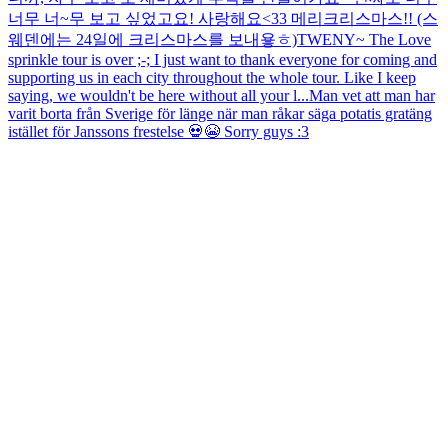
너무 너~무 보고 싶었고요! 사랑해요<33 메리크리스마스!! (스
웨덴에는 24일에 크리스마스를 보내욯ㅎ)
TWENY~ The Love
sprinkle tour is over ;-; I just want to thank everyone for coming and
supporting us in each city throughout the whole tour. Like I keep
saying, we wouldn't be here without all your l...
Man vet att man har
varit borta från Sverige för länge när man råkar säga potatis gratäng
istället för Janssons frestelse 💀😭 Sorry guys :3