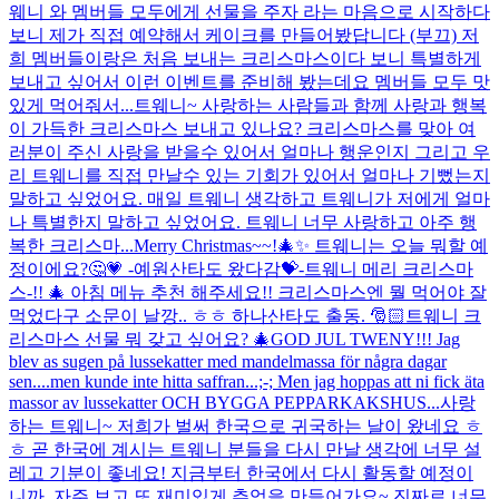
웨니 와 멤버들 모두에게 선물을 주자 라는 마음으로 시작하다
보니 제가 직접 예약해서 케이크를 만들어봤답니다 (부끄) 저
희 멤버들이랑은 처음 보내는 크리스마스이다 보니 특별하게
보내고 싶어서 이런 이벤트를 준비해 봤는데요 멤버들 모두 맛
있게 먹어줘서...
트웨니~ 사랑하는 사람들과 함께 사랑과 행복
이 가득한 크리스마스 보내고 있나요? 크리스마스를 맞아 여
러분이 주신 사랑을 받을수 있어서 얼마나 행운인지 그리고 우
리 트웨니를 직접 만날수 있는 기회가 있어서 얼마나 기뻤는지
말하고 싶었어요. 매일 트웨니 생각하고 트웨니가 저에게 얼마
나 특별한지 말하고 싶었어요. 트웨니 너무 사랑하고 아주 행
복한 크리스마...
Merry Christmas~~!🎄✨ 트웨니는 오늘 뭐할 예
정이에요?🤔💗 -예원산타도 왔다감💝-
트웨니 메리 크리스마
스-!! 🎄 아침 메뉴 추천 해주세요!! 크리스마스엔 뭘 먹어야 잘
먹었다구 소문이 날깡.. ㅎㅎ 하나산타도 출동. 🎅🏻
트웨니 크
리스마스 선물 뭐 갖고 싶어요? 🎄
GOD JUL TWENY!!! Jag
blev as sugen på lussekatter med mandelmassa för några dagar
sen....men kunde inte hitta saffran...;-; Men jag hoppas att ni fick äta
massor av lussekatter OCH BYGGA PEPPARKAKSHUS...
사랑
하는 트웨니~ 저희가 벌써 한국으로 귀국하는 날이 왔네요 ㅎ
ㅎ 곧 한국에 계시는 트웨니 분들을 다시 만날 생각에 너무 설
레고 기분이 좋네요! 지금부터 한국에서 다시 활동할 예정이
니까, 자주 보고 또 재미있게 추억을 만들어가요~ 진짜로 너무