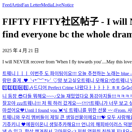
Feed
Artist
Fan Letter
Media
Live
Notice
FIFTY FIFTY社区帖子 - I will NEVE
find everyone bc the whole dram
2025 年 4 月 21 日
I will NEVER recover from 'When I fly towards you'....May this love 
트웨니ㅣㅣㅣ 이번주 도 파이팅이요!!! 오늘 추천하는 노래는 blue - yun
랑만 줄게 .🖤
╰(*´︶`*)╯♡
먕 보고싶오
트웨니 모해요?😙
트웨니 
1️⃣2️⃣3️⃣4️⃣5️⃣🎶
드디어 Perfect Crime 나왔다ㅏㅏㅏㅏㅏ ㅎㅎ 
니 등장 😎
다들 뭐해요~~~¿
오늘 재밌었다요 똥강아지들!!!ㅋㅋㅋ
잘꼬야 zzz
트웨니!!! 저 뭐 하러 갔게요~~!?!?!
트웨니가 너무 보고 싶
마셨어요🧡
Until I found you 💓🫧 트웨니를 위한 선물 〰️ (F
트웨니와 우리 멤버들이 제일 큰 생일선물이에요!!!💝 모두 사랑해
기쥬키니 🖤
예원이온니 생일추카해요!!! 언니의 해피바이러스 덕분에
낼 수 있고, 항상 챙겨줘서 고마워요<3 저희 영원히 친하게 지내요