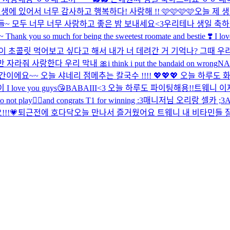
생에 있어서 너무 감사하고 행복하다! 사랑해 !! 🩷🩷🩷🩷
오늘 제 
~ 모두 너무 너무 사랑하고 좋은 밤 보내세요<3
우리테나 생일 축하
you so much for being the sweetest roomate and bestie ❣️ I love y
이 초콜릿 먹어보고 싶다고 해서 내가 너 데려간 거 기억나? 그때 
만 자라줘 사랑한다 우리 막내 🎀
i think i put the bandaid on wrong
NA
에요~~ 오늘 샤네리 점메추는 칼국수 !!!! 💖💖💖 오늘 하루도 화이
ove you guys😘
BABAIII<3 오늘 하루도 파이팅해용!!
트웨니 이
o not play🧍‍♀️and congrats T1 for winning :3
매니저님 오리랑 셀카 ;3
!!💗
퇴근전에 호다닥
오늘 만나서 즐거웠어요 트웨니 내 비타민들 잘