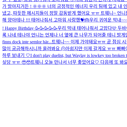
가 밝아지거든 ! 🌞🌞🌞 너의 긍정적인 에너지 우리 팀에 있고 내 인
냈고, 따듯한 메시지들이 정말 감동받게 했어요 ㅠㅠ 트웨니~ 언니들
해 양아테나 !!! 태어나줘서 고마워 사랑핸💝🎂
우리 귀여운 막내~~~ Thank 
! Happy Birthday 🥳🥳🥳🥳🥳
우리 막내 태어나줘서 고맙다🩷 두바
록 나네 테나야 언니는 언제나 너 옆에 큰 나무가 되어줄 테니 밝게
finns dock inte semlor här...
트웨니~~ 이제 가야돼요ㅠㅠ 곧 점심 시간이
많이 궁금해하시니까 올려봐요 🫠
아쉽지먄 이제 갈게요 ㅠㅠ 빠빠이 I l
하루 보내기 🤍
I don't play duelist, but Waylay is lowkey too broken t
싶당 ㅠㅠ 🥹🥹
트웨니 오늘 만나서 너무 좋았어요🤍 다음에 또 봐요!