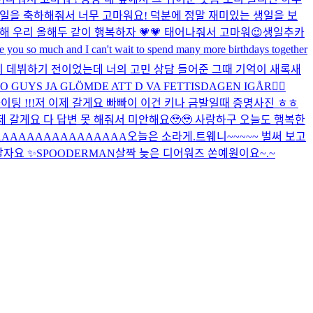
생일을 축하해줘서 너무 고마워요! 덕분에 정말 재미있는 생일을 보
해 우리 올해두 같이 행복하자 💗💗 태어나줘서 고마워😉
생일추카
ou so much and I can't wait to spend many more birthdays together
우리 데뷔하기 전이었는데 너의 고민 상담 들어준 그때 기억이 새록새
O GUYS JA GLÖMDE ATT D VA FETTISDAGEN IGÅR🧍‍♀️
팅 !!!
저 이제 갈게요 빠빠이 이건 키나 금발일때 증명사진 ㅎㅎ
제 갈게요 다 답변 못 해줘서 미안해요🥹🥹 사랑하구 오늘도 행복한
AAAAAAAAAAAAAAAA
오늘은 소라게.
트웨니~~~~~ 벌써 보고
자요 ✨️
SPOODERMAN
살짝 늦은 디어워즈 쏜예원이요~.~