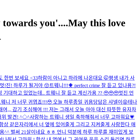
wards you'....May this love
A
것도 한번 보세요 <33
하람이 아니고 하라메 나온대요 🤭
평생 내가 사
 멋!진! 하루가 될거야 😚
트웨니!!!🐥 perfect crime 잘 듣고 있나용?!
 기대하고 있었는데.. 트웨니 잘 듣고 계신가용 ?? 🥹🥹🥹
멋진 언
웨니 저 너무 귀엽죠!!!🥹 오늘 하루종일 귀욤당담은 샤넬이😝
테나
,,, 감기 조심해여 !!! 저는 그래서 오늘 아아 대신 따뜻한 유자차
위 발견! ^◇^
사랑하는 트웨니 생일 축하해줘서 너무 고마워요💗
 항상 같은자리에서 너 옆에 있어줄게 그리고 지켜줄게 사랑한다 애
용^^ 벌써 21살이네요 ㅎㅎ 언니 덕분에 하루 하루를 재미있게 보
태어나줘서 고마워 ! 항상 내 옆에서 그 귀여운 웃음 소리 들리면 하루