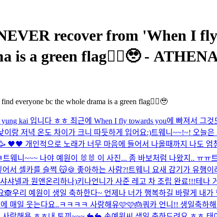
R recover from 'When I fly to
a is a green flag🙂‍↕️🥹 - ATHEN
find everyone bc the whole drama is a green flag🙂‍↕️🥹
g kai 입니다 ㅎㅎ 최근에 When I fly towards you에 빠져서 그
낮이랑 저녁 온도 차이가 크니 따듯하게 입어요:)
트웨니~~!~! 오늘은
🥳🥳 🖤🖤 개인적으로 노래가 너무 마음에 들어서 나올때까지 나도 엄청
ㅋ
트웨니~~~ 나야 예원이 🐰🐰 이 사진... 좀 바보처럼 나왔지.. ㅠㅠ
트
어서 셀카를 슬쩍 😽
🍪 좋아하는 사람?!
트웨니 요새 감기가 유행이래여
rom. 샤샤샤넬과 원앤온리하나)
키나언니가 사준 레고 차 조립 완료!!!
테나 거
요🙈
우리 예원이 생일 축하한다~ 언제나 너가 행복하길 바랄게 내가
 매일 웃는다요..ㅋㅋㅋㅋ 사랑해유🩷🩷🎂
쿼카 언니!! 생일축하해
~ 사랑해용 ㅎㅎ
내 토끼~~~ 🐇🐇 손예원씨 생일 축하드려요 ㅎㅎ 