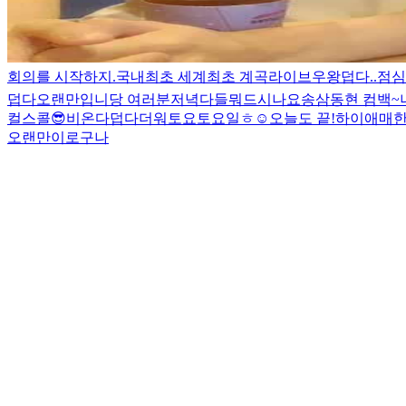
회의를 시작하지.
국내최초 세계최초 계곡라이브
우왕
덥다..
점심
덥다
오랜만입니당 여러분
저녁다들뭐드시나요
송삼동현 컴백~
컬스콜😎
비온다
덥다더워
토요토요일
ㅎ
☺️
오늘도 끝!
하이
애매한
오랜만이로구나