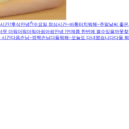
시간?
후식
안녕✋
수요일 점심시간~
바통터치
뭐해~
주말
날씨 좋은
너무 더워더워더워
아쉽아쉽
안녕 !
언제쯤 한번에 켤수있을까
못찾
 시간
다음손님~
깜짝손님
다들뭐해~
오늘도 다녀왔습니다
다들 