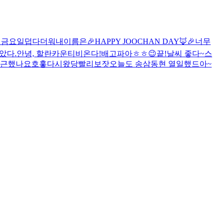
 금요일
덥다더워
내이름은
🎉HAPPY JOOCHAN DAY🦊🎉
너무
았다.
안녕, 할란카운티
비온다!
배고파아
ㅎㅎ
😉
끝!
날씨 좋다~
스
퇴근했나요
호홓
다시왔당
빨리보잣
오늘도 송삼동현 열일했드아~