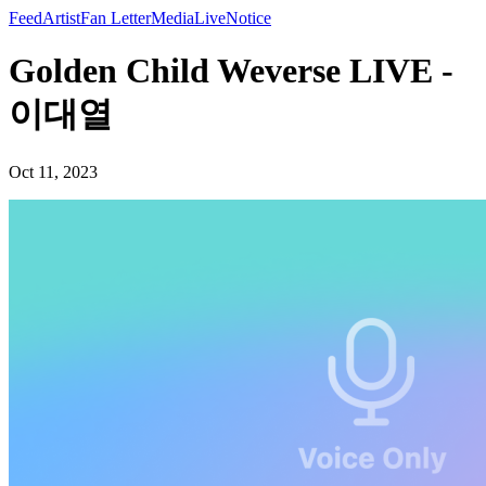
Feed
Artist
Fan Letter
Media
Live
Notice
Golden Child Weverse LIVE -
이대열
Oct 11, 2023