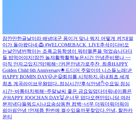
잠깐만
한글날이라 배녕대군 옴
이거 맞나 뭐지 어떻게 켜?
대열
이가 돌아왔다네 🦁 #WELCOMEBACK_LIVE
추석이다
비오
는날
안녕
반짝이는 조폭고등학생이 워터멜론을 먹었습니다
다
들 밥먹어야지!
잠깐 놀쟈
활짝활짝
늦은시간 안녕
준비됐나 ~~
아직 안자고있지?
악!
뭐해~?
커몬
안녕
가로주찬_최종
HAPPY
Golden Child 6th Anniversary🌟
드디어 주말이야 니스들
노래!
🎉
HAPPY BOMIN DAY🐶🎉
😃
회의를 시작하지.
국내최초 세계
최초 계곡라이브
우왕
덥다..
점심시간?
후식
안녕✋
수요일 점심
시간~
바통터치
뭐해~
주말
날씨 좋은 금요일
덥다더워
내이름은
🎉HAPPY JOOCHAN DAY🦊🎉
너무 덥다
오랜만입니당 여러
분
저녁다들뭐드시나요
송삼동현 컴백~
너무 더워더워더워
아
쉽아쉽
안녕 !
언제쯤 한번에 켤수있을까
못찾았다.
안녕, 할란카
운티