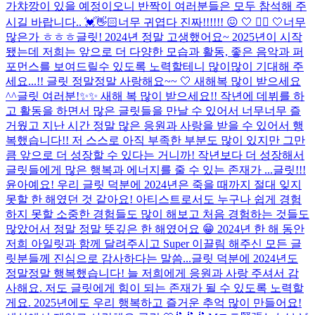
가챠깡이 있을 예정이오니 반짝이 여러분들은 모두 참석해 주
시길 바랍니다.. 💓👋🏻
너무 귀엽다 진짜!!!!!! 😖 🤍 🤦‍♀️ 🤍
너무
많은가 ㅎㅎㅎ
글릿! 2024년 정말 고생했어요~ 2025년이 시작
됐는데 저희는 앞으로 더 다양한 모습과 활동, 좋은 음악과 퍼
포먼스를 보여드릴수 있도록 노력할테니 많이많이 기대해 주
세요...!! 글릿 정말정말 사랑해요~~ 🤍 새해복 많이 받으세요
^^
글릿 여러분!✨✨ 새해 복 많이 받으세요!! 작년에 데뷔를 하
고 활동을 하면서 많은 글릿들을 만날 수 있어서 너무너무 즐
거웠고 지난 시간 정말 많은 응원과 사랑을 받을 수 있어서 행
복했습니다!! 저 스스로 아직 부족한 부분도 많이 있지만 그만
큼 앞으로 더 성장할 수 있다는 거니까! 작년보다 더 성장해서
글릿들에게 많은 행복과 에너지를 줄 수 있는 존재가 ...
글릿!!!
윤아예요! 우리 글릿 덕분에 2024년은 죽을 때까지 절대 잊지
못할 한 해였던 것 같아요! 아티스트로서도 누구나 쉽게 경험
하지 못할 소중한 경험들도 많이 해보고 처음 경험하는 것들도
많았어서 정말 정말 뜻깊은 한 해였어요 😁 2024년 한 해 동안
저희 아일릿과 함께 달려주시고 Super 이끌림 해주신 모든 글
릿분들께 진심으로 감사하다는 말씀...
글릿 덕분에 2024년도
정말정말 행복했습니다! 늘 저희에게 응원과 사랑 주셔서 감
사해요. 저도 글릿에게 힘이 되는 존재가 될 수 있도록 노력할
게요. 2025년에도 우리 행복하고 즐거운 추억 많이 만들어요!