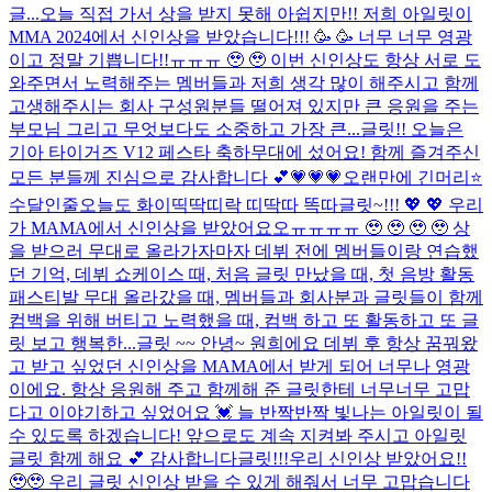
글...
오늘 직접 가서 상을 받지 못해 아쉽지만!! 저희 아일릿이
MMA 2024에서 신인상을 받았습니다!!! 🥳 🥳 너무 너무 영광
이고 정말 기쁩니다!!ㅠㅠㅠ 🥹 🥹 이번 신인상도 항상 서로 도
와주면서 노력해주는 멤버들과 저희 생각 많이 해주시고 함께
고생해주시는 회사 구성원분들 떨어져 있지만 큰 응원을 주는
부모님 그리고 무엇보다도 소중하고 가장 큰...
글릿!! 오늘은
기아 타이거즈 V12 페스타 축하무대에 섰어요! 함께 즐겨주신
모든 분들께 진심으로 감사합니다 💕
💗💗💗
오랜만에 긴머리⭐
수달인줄
오늘도 화이띡딱띠락 띠딱따 똑따
글릿~!!! 💖 💖 우리
가 MAMA에서 신인상을 받았어요오ㅠㅠㅠㅠ 🥹 🥹 🥹 🥹 상
을 받으러 무대로 올라가자마자 데뷔 전에 멤버들이랑 연습했
던 기억, 데뷔 쇼케이스 때, 처음 글릿 만났을 때, 첫 음방 활동
패스티발 무대 올라갔을 때, 멤버들과 회사분과 글릿들이 함께
컴백을 위해 버티고 노력했을 때, 컴백 하고 또 활동하고 또 글
릿 보고 행복한...
글릿 ~~ 안녕~ 원희에요 데뷔 후 항상 꿈꿔왔
고 받고 싶었던 신인상을 MAMA에서 받게 되어 너무나 영광
이에요. 항상 응원해 주고 함께해 준 글릿한테 너무너무 고맙
다고 이야기하고 싶었어요 💓 늘 반짝반짝 빛나는 아일릿이 될
수 있도록 하겠습니다! 앞으로도 계속 지켜봐 주시고 아일릿
글릿 함께 해요 💕 감사합니다
글릿!!!우리 신인상 받았어요!!
🥹🥹 우리 글릿 신인상 받을 수 있게 해줘서 너무 고맙습니다