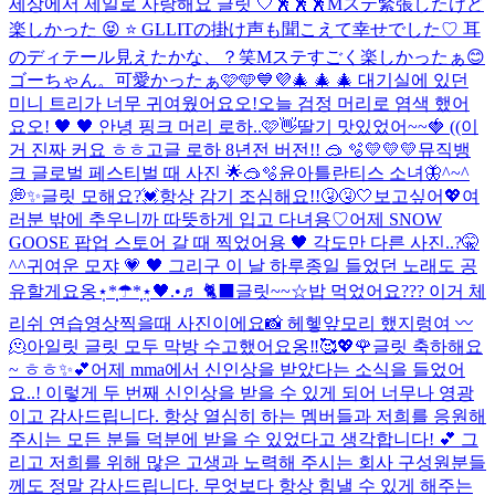
세상에서 제일로 사랑해요 글릿 🤍
🕺🕺🕺
Mステ緊張したけど
楽しかった 😝 ⭐ GLLITの掛け声も聞こえて幸せでした♡ 耳
のディテール見えたかな、？笑
Mステすごく楽しかったぁ😊
ゴーちゃん。可愛かったぁ🩷🩵💙💜
🎄 🎄 🎄 대기실에 있던
미니 트리가 너무 귀여웠어요오!
오늘 검정 머리로 염색 했어
요오! 🖤 🖤 안녕 핑크 머리 로하..🩷👋
딸기 맛있었어~~🍓 ((이
거 진짜 커요 ㅎㅎ
고글 로하 8년전 버전!! 🥽 🫧
💛💛💛
뮤직뱅
크 글로벌 페스티벌 때 사진 🌟🥽🫧
윤아틀란티스 소녀🦋
^~^
💭✨
글릿 모해요?💓
항상 감기 조심해요!!🤧🤧🤍
보고싶어💖
여
러분 밖에 추우니까 따뜻하게 입고 다녀용♡
어제 SNOW
GOOSE 팝업 스토어 갈 때 찍었어용 🖤 각도만 다른 사진..?🤫
^^
귀여운 모쟈 💗 🖤 그리구 이 날 하루종일 들었던 노래도 공
유할게요옹⋆̩*̣̩☂︎*̣̩⋆̩
🖤.•♬ 🐈‍⬛
글릿~~☆밥 먹었어요??? 이거 체
리쉬 연습영상찍을때 사진이에요📸 헤헿
앞모리 했지렁여 〰️
🫠
아일릿 글릿 모두 막방 수고했어요옹‼︎🥰💖🌹
글릿 축하해요
~ ㅎㅎ✨💕
어제 mma에서 신인상을 받았다는 소식을 들었어
요..! 이렇게 두 번째 신인상을 받을 수 있게 되어 너무나 영광
이고 감사드립니다. 항상 열심히 하는 멤버들과 저희를 응원해
주시는 모든 분들 덕분에 받을 수 있었다고 생각합니다! 💕 그
리고 저희를 위해 많은 고생과 노력해 주시는 회사 구성원분들
께도 정말 감사드립니다. 무엇보다 항상 힘낼 수 있게 해주는