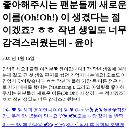
좋아해주시는 팬분들께 새로운
이름(Oh!Oh!) 이 생겼다는 점
이겠죠? ㅎㅎ 작년 생일도 너무
감격스러웠는데 - 윤아
2025년 1월 16일
안녕하세요!! 글릿 여러분💖 윤아입니다!! 딱 작년 생일에 여러
분께 길고 긴 첫 생일 편지를 썼던 기억이 나는데요! 오늘도 어
김없이 찾아왔습니다 ㅎㅎ 작년과 올해 가장 큰 다른 점은 바
로 제가 데뷔를 했다는 점(Amazing!), 그리고 아일릿을 좋아해
주시는 팬분들께 새로운 이름(Oh!Oh!) 이 생겼다는 점이겠죠?
ㅎㅎ 작년 생일도 너무 감격스러웠는데
✨🥳 💖 🥳 해피 윤아언니 데이 🥳 💖 🥳 ✨
^^
🕺🕺🕺
💎💎💎
잠깐
만... 우리 9시15분에 만나요 💦💓💓💓
오늘 나랑 같이 놀 반짝
이~~~ 9시에 만나용 💓
꒰ঌ( ⌯' '⌯)໒꒱♡.･ﾟ
잠시 후 원희의 호빵맨