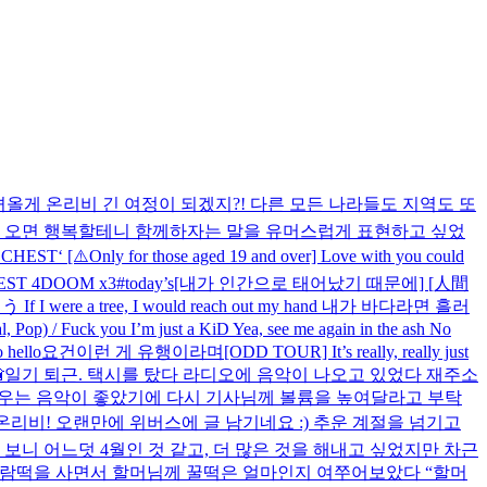
녀올게 온리비 긴 여정이 되겠지?! 다른 모든 나라들도 지역도 또
연에 오면 행복할테니 함께하자는 말을 유머스럽게 표현하고 싶었
 ‘CHEST‘ [⚠️Only for those aged 19 and over] Love with you could
CHEST 4DOOM x3
#today’s
[내가 인간으로 태어났기 때문에] [人間
e a tree, I would reach out my hand 내가 바다라면 흘러
p) / Fuck you I’m just a KiD Yea, see me again in the ash No
o hello
요건
이런 게 유행이라며
[ODD TOUR] It’s really, really just

일기 퇴근. 택시를 탔다 라디오에 음악이 나오고 있었다 재주소
 채우는 음악이 좋았기에 다시 기사님께 볼륨을 높여달라고 부탁
온리비! 오랜만에 위버스에 글 남기네요 :) 추운 계절을 넘기고
보니 어느덧 4월인 것 같고, 더 많은 것을 해내고 싶었지만 차근
바람떡을 사면서 할머님께 꿀떡은 얼마인지 여쭈어보았다 “할머