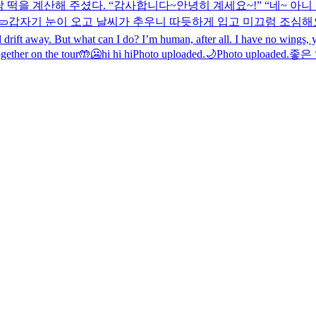
을 계산해 주셨다. “감사합니다~안녕히 계세요~!” “네~ 아니 잠
🥒
갑자기 눈이 오고 날씨가 추우니 따듯하게 입고 미끄럼 조심해
ld drift away. But what can I do? I’m human, after all. I have no wings, 
gether on the tour🤲
🥶hi hi hi
Photo uploaded.
🌙
Photo uploaded.
좋은 