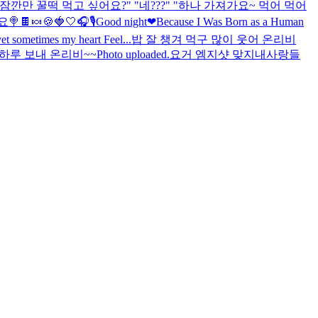
깐만 꿀떡 먹고 싶어요?" "네???" "하나 가져가요~ 먹어 먹어
요
🍭🍫🍬🍪
🍓🤍
🎧🎙️
Good night❤
Because I Was Born as a Human
yet sometimes my heart Feel...
밥 잘 챙겨 먹구 많이 웃어 온리비
하루 보내 온리비~~
Photo uploaded.
요거 엠지샷 맞지
내사랑들