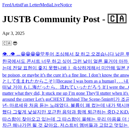
Feed
Artist
Fan Letter
Media
Live
Notice
JUSTB Community Post - 🇨🇦 
Apr 3, 2025
🇨🇦 😎
👁️. .👁️ ㅡ
😁😁😁😁💛
투어 조심해서 잘 하고 오겠습니다 남은 투
한국에서도 콘서트 너무 하고 싶어 그런 날이 얼른 올거야 아까
는데 전달 표현이 좋지 못했나봐ㅏ 속상하게해서 미안해 일본 캐
be poison, or maybe it’s the cure it’s a fine line. I don’t know the answ
として生まれたからこそ] [Because I was born as a human] .
떠날 거야 もし海だったら、流れていっただろう If I were the...
matter what they did, It stuck me up I’m gone They'll stutter when it's 
around the corner Let’s go
CHEST Behind The Scene
-5min
비가 조
년- 마르세유 처음 듣는 노래였다. 볼륨이 꽤 컸는데 내가 택
했다 그렇게 낯설지만 포근한 음악과 함께 퇴근하는 중
D-2 Ki
따스함이 찾아오고 있는데 그 따스함이 올해는 우리 마음을 더 보
차근 해나가면 될 것 같아요. 저스트비 멤버들과 고맙고 멋있는 사