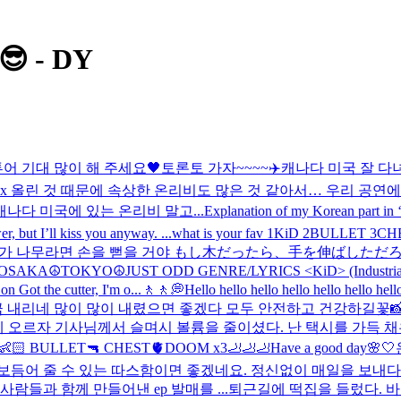
😎 - DY
어 기대 많이 해 주세요🖤
토론토 가자~~~~✈️
캐나다 미국 잘 다
 x 올린 것 때문에 속상한 온리비도 많은 것 같아서… 우리 공
나다 미국에 있는 온리비 말고...
Explanation of my Korean part in
er, but I’ll kiss you anyway. ...
what is your fav 1KiD 2BULLET 3
 . . 내가 나무라면 손을 뻗을 거야 もし木だったら、手を伸ばしただろう If I wer
OSAKA☮️
TOKYO☮️
JUST ODD GENRE/LYRICS <KiD> (Industrial, Po
on Got the cutter, I'm o...
🚶🚶💭
Hello hello hello hello hello hello hell
금 내리네 많이 많이 내렸으면 좋겠다 모두 안전하고 건강하길
꽃
시에 오르자 기사님께서 슬며시 볼륨을 줄이셨다. 난 택시를 가득
D👶🏻 BULLET🔫 CHEST🫀DOOM x3🦶🦶🦶
Have a good day🌸🤍
듬어 줄 수 있는 따스함이면 좋겠네요. 정신없이 매일을 보내다 
람들과 함께 만들어낸 ep 발매를 ...
퇴근길에 떡집을 들렀다. 