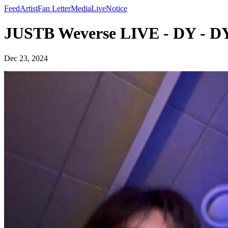
Feed
Artist
Fan Letter
Media
Live
Notice
JUSTB Weverse LIVE - DY - D
Dec 23, 2024