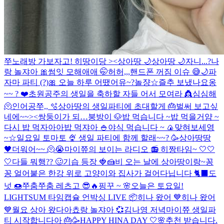
쭈노래방 가보자고!
히땅이당 ><
상아땅 🌙
상아땅 🌙
자니...?
나
랑 놀쟈아 🎀
썸잇 모해애애 🤭
허허,,,핸드폰 꺼짐 이슈 😅
🌙
파
자마 파티 (?)
🎀
오늘 하루 어땠어유~?
놀쟝☆
즐추 보냈나요옹
~~ ? ❤️
초원공주의 생일을 축하할 자들 어서 모여라 👸
심심해
🫠
인어공쭈,, 🫧
상아땅의 생일파티에 초대할게 🎂
벌써 보고싶
네에~~><
쌍둥이가 되…
붕방이 🐶
밥 먹습니다 ~
밥 먹을거얌 ~
다시 밥 먹자아아
밥 먹쟈아 🍚
야식 먹습니다 ~ 🍙
맞혀보세영
~☆
일요일 토마토 🍨
생일 파티에 함께 할래~~? 🥳
상아땅땅
🖤
더워어~~ 🫠😭
마이쮸의 보이는 라디오 📻
히짱타임~ 🤍🤍
🤍
다들 뭐행?? 🥴
기습 등장 🍓🍰
비 오는 날에 상아땅이랑~
꽁
꽁 얼어붙은 한강 위로 고양이와 집사가 걸어다닙니다 🐈‍⬛️
도
넛 🍩
쭈춤쭈춤 레츠고 😎🔥
핑꾸 ~ 🌸
오늘은 토요일!
LIGHTSUM 타임캡슐 언박싱 LIVE 📦
히나 왔어 💙
히나 왔어
💙
월요 상아 왔다아
쵸랑 놀쟈아 💞
김나영 저녁
마이쮸 생일파
티 시작합니다아 🎂🥳
HAPPY HINA DAY 🤍🌸
추천 받습니다.