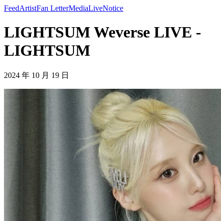
Feed
Artist
Fan Letter
Media
Live
Notice
LIGHTSUM Weverse LIVE -
LIGHTSUM
2024 年 10 月 19 日