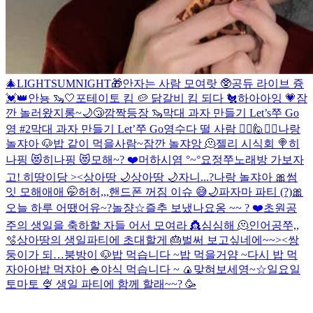
🎄LIGHTSUMNIGHT🎁
안자는 사람 모여랏 🥸
공듀 라이브 즁
💓👑
안뇽 🦦🤍
포테이토 킴 🥔 닭갈비 킴 되다 🐔
하아아잉 💗
잠
깐 놀러왔지롱~
🌙😴
깜짝등장 🦦
막대 과자 만들기 Let’s쭈 Go
영 #2
막대 과자 만들기 Let’쭈 Go영
수다 떨 사람 🙋‍♀️🙋🙋‍♂️
나랑
놀쟈아 🐶
밥 같이 먹을사람~
잠깐 놀쟈앙 🫠
젤리 시식회 🍭
히
나핑 😻
히나핑 😻
모해~? ❤️
머하시염 °~°
요정
쭈노래방 가보자
고!
히땅이당 ><
상아땅 🌙
상아땅 🌙
자니...?
나랑 놀쟈아 🎀
썸
잇 모해애애 🤭
허허,,,핸드폰 꺼짐 이슈 😅
🌙
파자마 파티 (?)
🎀
오늘 하루 어땠어유~?
놀쟝☆
즐추 보냈나요옹 ~~ ? ❤️
초원공
주의 생일을 축하할 자들 어서 모여라 👸
심심해 🫠
인어공쭈,,
🫧
상아땅의 생일파티에 초대할게 🎂
벌써 보고싶네에~~><
쌍
둥이가 되…
붕방이 🐶
밥 먹습니다 ~
밥 먹을거얌 ~
다시 밥 먹
자아아
밥 먹쟈아 🍚
야식 먹습니다 ~ 🍙
맞혀보세영~☆
일요일
토마토 🍨
생일 파티에 함께 할래~~? 🥳