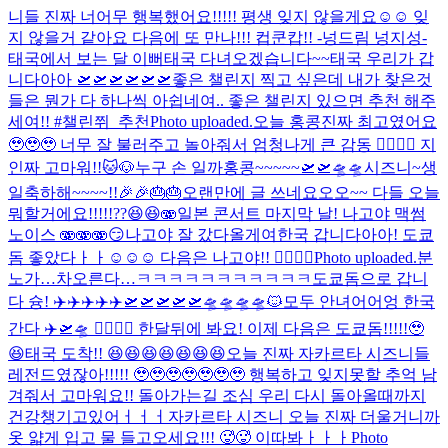
니들 진짜 너어무 행복했어요!!!!! 평생 잊지 않을게요☺️☺️ 잊
지 않을거 같아요 다음에 또 만나!!! 컵쿤캅!! -넝드림 넝지성-
태국에서 보는 달 이뻐
태국 다녀오겠습니다~~
태국 우리가 갑
니다아아 🛫🛫🛫🛫🛫🛫
좋은 챌린지 찍고 싶은데 내가 찾은것
들은 뭔가 다 하나씩 아쉽네여.. 좋은 챌린지 있으면 추천 해주
세여!! #챌린쮜_추천
Photo uploaded.
오늘 홍콩진짜 최고였어요
🥹🥹🥹 너무 잘 불러주고 놀아줘서 엄청나게 큰 감동 🙂‍↕️🙂‍↕️ 지
인짜 고마워!!
🐱🐶
누구 손 일까
홍콩~~~~~🛫🛫🛸🛸
시즈니~생
일축하해~~~~!!🎉🎉🎂🎂
오랜만에 글 쓰네요오오~~ 다들 오늘
뭐할거에요!!!!!??😆😆🫨
일본 콘서트 마지막 날! 나고야 맥썸
노이스 🫨🫨🫨
😏
나고야 잘 갔다올게여
한국 갑니다아아! 도쿄
돔 좋았다ㅏㅏ☺️☺️☺️ 다음은 나고야!! 🙂‍↕️🙂‍↕️
Photo uploaded.
분
노가…차오른다…
ㅋㅋㅋㅋㅋㅋㅋㅋㅋㅋㅋ
도쿄돔으로 갑니
다 슝! ✈️✈️✈️✈️✈️🛫🛫🛫🛫🛫🛸🛸🛸🛸
🐱
모두 안녀어어엉 한국
간다 ✈️🛫🛸 🙂‍↕️🙂‍↕️ 한달뒤에 봐요! 이제 다음은 도쿄돔!!!!!🥹
😆
태국 도착!! 😆😆😆😆😆😆😆
오늘 진짜 자카르타 시즈니들
레전드였잖아!!!!! 🥹🥹🥹🥹🥹🥹🥹 행복하고 잊지못할 추억 남
겨줘서 고마워요!! 돌아가는길 조심 우리 다시 돌아올때까지
건강챙기고있어ㅓㅓㅓ
자카르타 시즈니 오늘 진짜 더울거니까
옷 얇게 입고 물 들고오세요!!! 🥵🥵 이따봐ㅏㅏㅏ
Photo