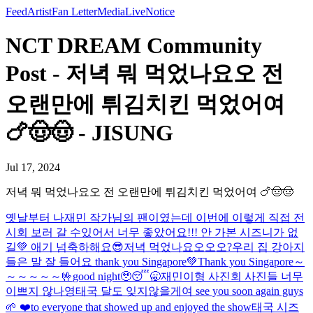
Feed
Artist
Fan Letter
Media
Live
Notice
NCT DREAM Community
Post - 저녁 뭐 먹었나요오 전
오랜만에 튀김치킨 먹었어여
🍗🤠🤠 - JISUNG
Jul 17, 2024
저녁 뭐 먹었나요오 전 오랜만에 튀김치킨 먹었어여 🍗🤠🤠
옛날부터 나재민 작가님의 팬이였는데 이번에 이렇게 직접 전
시회 보러 갈 수있어서 너무 좋았어요!!! 안 가본 시즈니가 없
길💚 애기 넘축하해요😎
저녁 먹었나요오오오?
우리 집 강아지
들은 말 잘 들어요 thank you Singapore💚
Thank you Singapore～
～～～～～🤟
good night🥹😴🥱
재민이형 사진회 사진들 너무
이쁘지 않나영
태국 달도 잊지않을게여 see you soon again guys
🌱 ❤️to everyone that showed up and enjoyed the show
태국 시즈