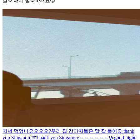
길💚 애기 넘축하해요😎
저녁 먹었나요오오오?
우리 집 강아지들은 말 잘 들어요 thank
you Singapore💚
Thank you Singapore～～～～～～🤟
good night