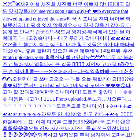
🥹😴🥱
재민이형 사진회 사진들 너무 이쁘지 않나영
태국 달
도 잊지않을게여 see you soon again guys🌱 ❤️to everyone that
showed up and enjoyed the show
태국 시즈니들 진짜 너어무 행
복했어요!!!!! 평생 잊지 않을게요☺️☺️ 잊지 않을거 같아요 다
음에 또 만나!!! 컵쿤캅!! -넝드림 넝지성-
태국에서 보는 달 이
뻐
태국 다녀오겠습니다~~
태국 우리가 갑니다아아 🛫🛫🛫🛫
🛫🛫
좋은 챌린지 찍고 싶은데 내가 찾은것들은 뭔가 다 하나씩
아쉽네여.. 좋은 챌린지 있으면 추천 해주세여!! #챌린쮜_추천
Photo uploaded.
오늘 홍콩진짜 최고였어요🥹🥹🥹 너무 잘 불러
주고 놀아줘서 엄청나게 큰 감동 🙂‍↕️🙂‍↕️ 지인짜 고마워!!
🐱🐶
누
구 손 일까
홍콩~~~~~🛫🛫🛸🛸
시즈니~생일축하해~~~~!!🎉🎉
🎂🎂
오랜만에 글 쓰네요오오~~ 다들 오늘 뭐할거에요!!!!!??😆
😆🫨
일본 콘서트 마지막 날! 나고야 맥썸 노이스 🫨🫨🫨
😏
나
고야 잘 갔다올게여
한국 갑니다아아! 도쿄돔 좋았다ㅏㅏ☺️☺️
☺️ 다음은 나고야!! 🙂‍↕️🙂‍↕️
Photo uploaded.
분노가…차오른다…
ㅋㅋㅋㅋㅋㅋㅋㅋㅋㅋㅋ
도쿄돔으로 갑니다 슝! ✈️✈️✈️✈️✈️🛫
🛫🛫🛫🛫🛸🛸🛸🛸
🐱
모두 안녀어어엉 한국 간다 ✈️🛫🛸 🙂‍↕️🙂‍↕️
한달뒤에 봐요! 이제 다음은 도쿄돔!!!!!🥹😆
태국 도착!! 😆😆
😆😆😆😆😆
오늘 진짜 자카르타 시즈니들 레전드였잖아!!!!!
🥹🥹🥹🥹🥹🥹🥹 행복하고 잊지못할 추억 남겨줘서 고마워요!!