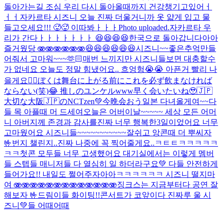
돌아가는길 조심 우리 다시 돌아올때까지 건강챙기고있어ㅓ
ㅓㅓ
자카르타 시즈니 오늘 진짜 더울거니까 옷 얇게 입고 물
들고오세요!!! 🥵🥵 이따봐ㅏㅏㅏ
Photo uploaded.
자카르타 우
리가 간다ㅏㅏㅏㅏㅏㅏㅏ 😆😆😆😆
한국으로 돌아갑니다아아
즐거웠당 🫨🫨🫨🫨🫨🫨😆😆😆😆😆😆
시즈니~~좋은추억만들
어줘서 고마워~~~
🫶🏻
매번 느끼지만 시즈니들보면 대충할수
가 없네요 오늘도 정말 힘냈어요.. 흐엉헝😭😭 아픈거 빨리 나
을게요🙂‍↕️
ぼくは舞台に上がる前にこれを必ず飲まなければ
ならない(笑)😂 推しのユンケルwww
早く会いたいね🥹🇯🇵
大切な大阪🇯🇵のNCTzen💚今晩会おう
일본 다녀올게여~~
다
들 목 아플때 머 드세여
오늘은 어버이날~~~~~ 세상 모든 어머
니 아버지께 존경과 감사를
진짜 너무 행복한3일이었어요 너무
고마웠어요 시즈니들~~~~~~~~~~~잘쉬고 앙콘때 더 뿌씨자
🤟
번지 챌린지..진짜 나중에 꼭 찍어줄게요..ㅋㅌㅌㅋㅋㅋㅋㅋ
ㅋㅋ
첫콘 모두들 너무 고생했어요 대기실에서는 이렇게 멤버
들 스텝들 매니저들 다 열심히 일 하더라구요💚 다들 안전하게
들어가요!! 내일도 쩔어주자아아
ㅋㅋㅋㅋㅋㅋ 시즈니 떨지마
여 🫨🫨🫨🫨🫨🫨🫨🫨🫨🫨🫨🫨🫨
징크스는 지금부터다 공연 잘
해보자 🤟
드림이들 화이팅!!
콘서트가 코앞이다 진짜루 울 시
즈니💚들 어때어때