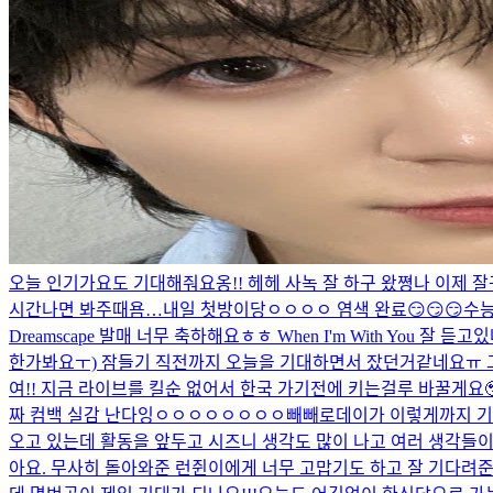
오늘 인기가요도 기대해줘요옹!! 헤헤 사녹 잘 하구 왔쪙
나 이제 잘
시간나면 봐주때욤…
내일 첫방이당ㅇㅇㅇㅇ 염색 완료😏😏😏
수능
Dreamscape 발매 너무 축하해요ㅎㅎ When I'm With Yo
한가봐요ㅜ) 잠들기 직전까지 오늘을 기대하면서 잤던거같네요ㅠ 그리
여!! 지금 라이브를 킬순 없어서 한국 가기전에 키는걸루 바꿀게요
짜 컴백 실감 난다잉ㅇㅇㅇㅇㅇㅇㅇㅇ
빼빼로데이가 이렇게까지 기
오고 있는데 활동을 앞두고 시즈니 생각도 많이 나고 여러 생각들
아요. 무사히 돌아와준 런쥔이에게 너무 고맙기도 하고 잘 기다려준 