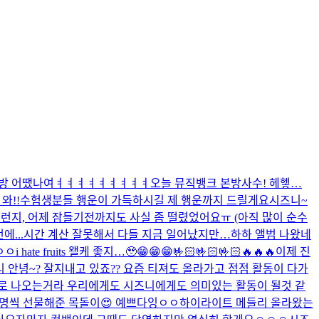
방 어땠나여ㅕㅕㅕㅕㅕㅕㅕㅕㅕ
오늘 뮤직뱅크 본방사수! 헤헿…
와!!
수험생분들 행운이 가득하시길 제 행운까지 드릴게요
시즈니~
와서 그런지, 어제 잠들기전까지도 사실 좀 떨렸었어요ㅠ (아직 많이 순수
...
시간 계산 잘못해서 다들 지금 일어났지만…하하 앨범 나왔네
ㅇㅇ
i hate fruits 왤케 좋지…🥹
😁😁😁🤟🏻🤟🏻🤟🏻🔥🔥🔥
이제 진
 안녕~? 잘지내고 있죠?? 요즘 티져도 올라가고 점점 활동이 다가
으로 나오는거라 우리에게도 시즈니에게도 의미있는 활동이 될것 같
명씩 선물해준 목돌이😍 예쁘다잉ㅇㅇ
하이라이트 메들리 올라왔는