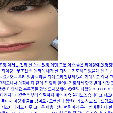
꾸양 이제는 진짜 잘 잘수 있엉 헤헷 그분 아주 좋은 타이밍에 왔쪙
첫
 화이팅!! 무조건 잘 될꺼야 내가 잘 되라구 기도하고 있을게 잘 하구 
u 잘 듣고있나요? 오늘 우리 앨범 발매를 되게 오래전부터 많이 기대하고 
고나서 아침에 다 같이 꼭 맞춰 일어나기로해서 한국 발매 시간 전에
🥹 미안해요 수록곡들 한번 드셔보세여 😋
앨범 나왔당ㅇㅇㅇㅇㅇ
다려지다니🤧
컴백부터 연말까지 계속 계속 달려보겠습니다..!!
시즈니
이 들어서 이렇게 글로 남겨요~ 오랜만에 컴백이기도 하고 또 7드림
시즈니에게도 너무 고마운 마음...
산타런쥔이가 우리 멤버들한테 한