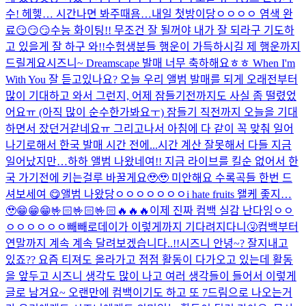
수! 헤헿… 시간나면 봐주때욤…
내일 첫방이당ㅇㅇㅇㅇ 염색 완
료😏😏😏
수능 화이팅!! 무조건 잘 될꺼야 내가 잘 되라구 기도하
고 있을게 잘 하구 와!!
수험생분들 행운이 가득하시길 제 행운까지
드릴게요
시즈니~ Dreamscape 발매 너무 축하해요ㅎㅎ When I'm
With You 잘 듣고있나요? 오늘 우리 앨범 발매를 되게 오래전부터
많이 기대하고 와서 그런지, 어제 잠들기전까지도 사실 좀 떨렸었
어요ㅠ (아직 많이 순수한가봐요ㅜ) 잠들기 직전까지 오늘을 기대
하면서 잤던거같네요ㅠ 그리고나서 아침에 다 같이 꼭 맞춰 일어
나기로해서 한국 발매 시간 전에...
시간 계산 잘못해서 다들 지금
일어났지만…하하 앨범 나왔네여!! 지금 라이브를 킬순 없어서 한
국 가기전에 키는걸루 바꿀게요🥹🥹 미안해요 수록곡들 한번 드
셔보세여 😋
앨범 나왔당ㅇㅇㅇㅇㅇㅇㅇ
i hate fruits 왤케 좋지…
🥹
😁😁😁🤟🏻🤟🏻🤟🏻🔥🔥🔥
이제 진짜 컴백 실감 난다잉ㅇㅇ
ㅇㅇㅇㅇㅇㅇ
빼빼로데이가 이렇게까지 기다려지다니🤧
컴백부터
연말까지 계속 계속 달려보겠습니다..!!
시즈니 안녕~? 잘지내고
있죠?? 요즘 티져도 올라가고 점점 활동이 다가오고 있는데 활동
을 앞두고 시즈니 생각도 많이 나고 여러 생각들이 들어서 이렇게
글로 남겨요~ 오랜만에 컴백이기도 하고 또 7드림으로 나오는거