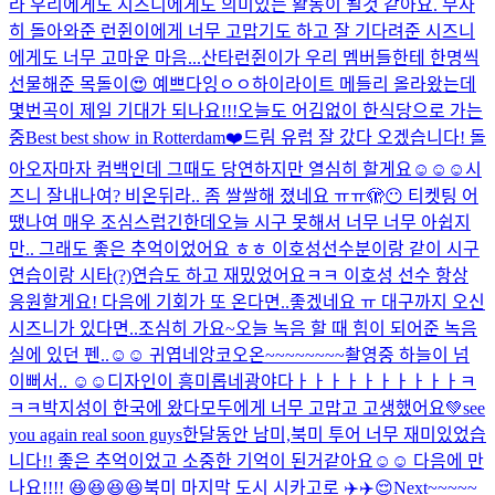
라 우리에게도 시즈니에게도 의미있는 활동이 될것 같아요. 무사
히 돌아와준 런쥔이에게 너무 고맙기도 하고 잘 기다려준 시즈니
에게도 너무 고마운 마음...
산타런쥔이가 우리 멤버들한테 한명씩
선물해준 목돌이😍 예쁘다잉ㅇㅇ
하이라이트 메들리 올라왔는데
몇번곡이 제일 기대가 되나요!!!
오늘도 어김없이 한식당으로 가는
중
Best best show in Rotterdam❤️
드림 유럽 잘 갔다 오겠습니다! 돌
아오자마자 컴백인데 그때도 당연하지만 열심히 할게요☺️☺️☺️
시
즈니 잘내나여? 비온뒤라.. 좀 쌀쌀해 졌네요 ㅠㅠ
🫣😶 티켓팅 어
땠나여 매우 조심스럽긴한데
오늘 시구 못해서 너무 너무 아쉽지
만.. 그래도 좋은 추억이었어요 ㅎㅎ 이호성선수분이랑 같이 시구
연습이랑 시타(?)연습도 하고 재밌었어요ㅋㅋ 이호성 선수 항상
응원할게요! 다음에 기회가 또 온다면..좋겠네요 ㅠ 대구까지 오신
시즈니가 있다면..조심히 가요~
오늘 녹음 할 때 힘이 되어준 녹음
실에 있던 펜..☺️☺️ 귀엽네
앙코오온~~~~~~~~
촬영중 하늘이 넘
이뻐서.. ☺️☺️
디자인이 흥미롭네
광야다ㅏㅏㅏㅏㅏㅏㅏㅏㅏㅏㅋ
ㅋㅋ
박지성이 한국에 왔다
모두에게 너무 고맙고 고생했어요💚see
you again real soon guys
한달동안 남미,북미 투어 너무 재미있었습
니다!! 좋은 추억이었고 소중한 기억이 된거같아요☺️☺️ 다음에 만
나요!!!! 😆😆😆😆
북미 마지막 도시 시카고로 ✈️✈️😌
Next~~~~~