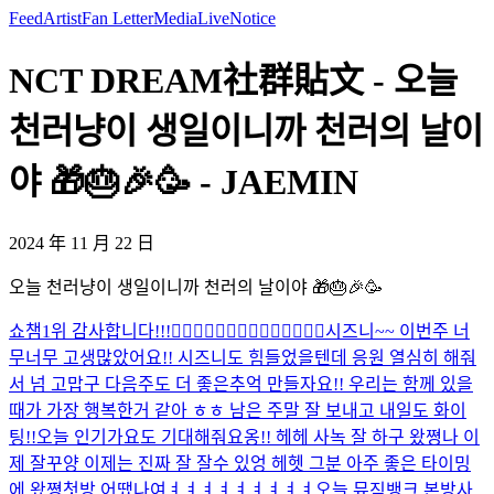
Feed
Artist
Fan Letter
Media
Live
Notice
NCT DREAM社群貼文 - 오늘
천러냥이 생일이니까 천러의 날이
야 🎁🎂🎉🥳 - JAEMIN
2024 年 11 月 22 日
오늘 천러냥이 생일이니까 천러의 날이야 🎁🎂🎉🥳
쇼챔1위 감사합니다!!!🙂‍↕️🙂‍↕️🙂‍↕️🙂‍↕️🙂‍↕️🙂‍↕️🙂‍↕️
시즈니~~ 이번주 너
무너무 고생많았어요!! 시즈니도 힘들었을텐데 응원 열심히 해줘
서 넘 고맙구 다음주도 더 좋은추억 만들자요!! 우리는 함께 있을
때가 가장 행복한거 같아 ㅎㅎ 남은 주말 잘 보내고 내일도 화이
팅!!
오늘 인기가요도 기대해줘요옹!! 헤헤 사녹 잘 하구 왔쪙
나 이
제 잘꾸양 이제는 진짜 잘 잘수 있엉 헤헷 그분 아주 좋은 타이밍
에 왔쪙
첫방 어땠나여ㅕㅕㅕㅕㅕㅕㅕㅕㅕ
오늘 뮤직뱅크 본방사