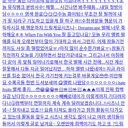
분 아주 좋은 타이밍에 왔쪙
첫방 어땠나여ㅕㅕㅕㅕㅕㅕㅕㅕㅕ
오
늘 뮤직뱅크 본방사수! 헤헿… 시간나면 봐주때욤…
내일 첫방이
당ㅇㅇㅇㅇ 염색 완료😏😏😏
수능 화이팅!! 무조건 잘 될꺼야 내
가 잘 되라구 기도하고 있을게 잘 하구 와!!
수험생분들 행운이 가
득하시길 제 행운까지 드릴게요
시즈니~ Dreamscape 발매 너무 축
하해요ㅎㅎ When I'm With You 잘 듣고있나요? 오늘 우리 앨범 발
매를 되게 오래전부터 많이 기대하고 와서 그런지, 어제 잠들기전
까지도 사실 좀 떨렸었어요ㅠ (아직 많이 순수한가봐요ㅜ) 잠들기
직전까지 오늘을 기대하면서 잤던거같네요ㅠ 그리고나서 아침에
다 같이 꼭 맞춰 일어나기로해서 한국 발매 시간 전에...
시간 계산
잘못해서 다들 지금 일어났지만…하하 앨범 나왔네여!! 지금 라이
브를 킬순 없어서 한국 가기전에 키는걸루 바꿀게요🥹🥹 미안해
요 수록곡들 한번 드셔보세여 😋
앨범 나왔당ㅇㅇㅇㅇㅇㅇㅇ
i hate
fruits 왤케 좋지…🥹
😁😁😁🤟🏻🤟🏻🤟🏻🔥🔥🔥
이제 진짜 컴백
실감 난다잉ㅇㅇㅇㅇㅇㅇㅇㅇ
빼빼로데이가 이렇게까지 기다려지
다니🤧
컴백부터 연말까지 계속 계속 달려보겠습니다..!!
시즈니 안
녕~? 잘지내고 있죠?? 요즘 티져도 올라가고 점점 활동이 다가오
고 있는데 활동을 앞두고 시즈니 생각도 많이 나고 여러 생각들이
들어서 이렇게 글로 남겨요~ 오랜만에 컴백이기도 하고 또 7드림