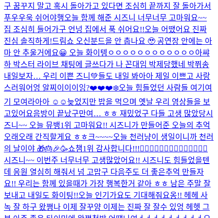
구 꿈꾸지 말고 혹시 돌아가고 있다면 조심히 끝까지 잘 돌아가서
푸우우욱 쉬어야행
오늘 함께 해준 시즈니 너무너무 고마워요~~
집 조심히 들어가구 언넝 집에서 푹 쉬어요!!
오늘 어땠어요 진짜
진심 솔직하게!
드림쇼 오신분드을 안 춥나요 🥹 공연장 안에는 아
마 안 추울거에요😀 오늘 화이텡ㅇㅇㅇㅇㅇㅇㅇㅇㅇㅇㅇㅇ아쌰
하 박스터 라이브 채팅에 글쓰다가 나 꼰대임 박제당했네 박쮜송
내일보자… 우리 이쁜 즈니💚들도 내일 봐아아 제일 이쁘고 사랑
스러워어엉 알찌이이이잉?❤️❤️❤️
❄️
오늘 힘들었던 사람들 여기여
기 모여라아아 ☺️☺️
늦었지만 밥을 먹으며 옛날 우리 영상들을 보
고있어요
음방이 끝났구만여… ㅎㅎ 재밌었구 다들 고생 많았당
시
즈니~~ 오늘 뮤뱅1위 고마워요!! 시즈니가 만들어준 오늘의 추억
오래오래 간직할게요 ㅎㅎ
크~~~~
오늘 천러냥이 생일이니까 천러
의 날이야 🎁🎂🎉🥳
쇼챔1위 감사합니다!!!🙂‍↕️🙂‍↕️🙂‍↕️🙂‍↕️🙂‍↕️🙂‍↕️🙂‍↕️
시즈니~~ 이번주 너무너무 고생많았어요!! 시즈니도 힘들었을텐
데 응원 열심히 해줘서 넘 고맙구 다음주도 더 좋은추억 만들자
요!! 우리는 함께 있을때가 가장 행복한거 같아 ㅎㅎ 남은 주말 잘
보내고 내일도 화이팅!!
오늘 인기가요도 기대해줘요옹!! 헤헤 사
녹 잘 하구 왔쪙
나 이제 잘꾸양 이제는 진짜 잘 잘수 있엉 헤헷 그