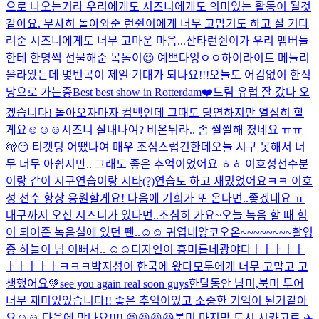
으로 나오는거라 우리에게도 시즈니에게도 의미있는 활동이 될것
같아요. 무사히 돌아와준 런쥔이에게 너무 고맙기도 하고 잘 기다
려준 시즈니에게도 너무 고마운 마음...
산타런쥔이가 우리 멤버들
한테 한명씩 선물해준 목돌이😍 예쁘다잉ㅇㅇ
하이라이트 메들리
올라왔는데 몇번곡이 제일 기대가 되나요!!!
오늘도 어김없이 한식
당으로 가는중
Best best show in Rotterdam❤️
드림 유럽 잘 갔다 오
겠습니다! 돌아오자마자 컴백인데 그때도 당연하지만 열심히 할
게요☺️☺️☺️
시즈니 잘내나여? 비온뒤라.. 좀 쌀쌀해 졌네요 ㅠㅠ
🫣😶 티켓팅 어땠나여 매우 조심스럽긴한데
오늘 시구 못해서 너
무 너무 아쉽지만.. 그래도 좋은 추억이었어요 ㅎㅎ 이호성선수분
이랑 같이 시구연습이랑 시타(?)연습도 하고 재밌었어요ㅋㅋ 이호
성 선수 항상 응원할게요! 다음에 기회가 또 온다면..좋겠네요 ㅠ
대구까지 오신 시즈니가 있다면..조심히 가요~
오늘 녹음 할 때 힘
이 되어준 녹음실에 있던 펜..☺️☺️ 귀엽네
앙코오온~~~~~~~~
촬영
중 하늘이 넘 이뻐서.. ☺️☺️
디자인이 흥미롭네
광야다ㅏㅏㅏㅏㅏ
ㅏㅏㅏㅏㅏㅋㅋㅋ
박지성이 한국에 왔다
모두에게 너무 고맙고 고
생했어요💚see you again real soon guys
한달동안 남미,북미 투어
너무 재미있었습니다!! 좋은 추억이었고 소중한 기억이 된거같아
요☺️☺️ 다음에 만나요!!!! 😆😆😆😆
북미 마지막 도시 시카고로 ✈️