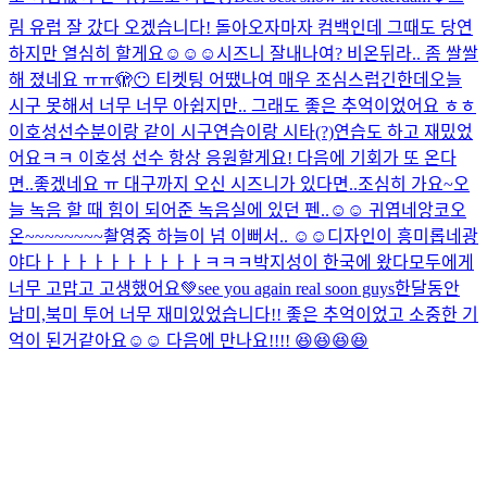
림 유럽 잘 갔다 오겠습니다! 돌아오자마자 컴백인데 그때도 당연
하지만 열심히 할게요☺️☺️☺️
시즈니 잘내나여? 비온뒤라.. 좀 쌀쌀
해 졌네요 ㅠㅠ
🫣😶 티켓팅 어땠나여 매우 조심스럽긴한데
오늘
시구 못해서 너무 너무 아쉽지만.. 그래도 좋은 추억이었어요 ㅎㅎ
이호성선수분이랑 같이 시구연습이랑 시타(?)연습도 하고 재밌었
어요ㅋㅋ 이호성 선수 항상 응원할게요! 다음에 기회가 또 온다
면..좋겠네요 ㅠ 대구까지 오신 시즈니가 있다면..조심히 가요~
오
늘 녹음 할 때 힘이 되어준 녹음실에 있던 펜..☺️☺️ 귀엽네
앙코오
온~~~~~~~~
촬영중 하늘이 넘 이뻐서.. ☺️☺️
디자인이 흥미롭네
광
야다ㅏㅏㅏㅏㅏㅏㅏㅏㅏㅏㅋㅋㅋ
박지성이 한국에 왔다
모두에게
너무 고맙고 고생했어요💚see you again real soon guys
한달동안
남미,북미 투어 너무 재미있었습니다!! 좋은 추억이었고 소중한 기
억이 된거같아요☺️☺️ 다음에 만나요!!!! 😆😆😆😆