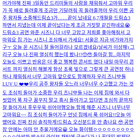
어가야해 진짜 3일동안 드리미들의 사랑을 채워줘서 고마워 우리
가 꼭 배로 돌려줄게 조금만 기달려줘 꼭 돌려줄꺼야 우리 이쁜 공
주 왕자들 소중해
드림쇼3가……끝이 났네요 6,7개월을 드림쇼3
하면서 지냈는데 이제 끝이났다는게 조금 거짓말 같긴하네요😭
드림쇼3 공연 와준 시즈니 다 너무 고맙고 저희를 좋아해줘서 고
마워요 집 가는 시즈니 조심해서 가세요! 서울은 지금 비가와가지
구ㅜ 오늘 온 시즈니 잘 들어갈라나 모르겠네요(날씨가 이상해) 그
리구 오늘 나 진짜 열심히 했는데 봤나!?🥺🥹 돌아갈 힘...
마지막
오늘도 이쁘고 반응은 더 좋고 행복한 콘서트 였다 내일 마무리 콘
서트 까지 열심히 해볼게 항상 초록 빛으로 그렇게 큰 공연장 하나
하나 채워줘서 너무 고마워 앞으로도 함께하자 우리 즈니💚들
LUV U ❤️❤️
우리 공주 왕자들 오느라 너무너무 수고했고 가는 것
도 조심히 돌아가 소중한 우리 즈니💚들 나는 이제 집에 와서 다
씻었어 푹 자구 꿈꾸지 말고 혹시 돌아가고 있다면 조심히 끝까지
잘 돌아가서 푸우우욱 쉬어야행
오늘 함께 해준 시즈니 너무너무
고마워요~~ 집 조심히 들어가구 언넝 집에서 푹 쉬어요!!
오늘 어
땠어요 진짜 진심 솔직하게!
드림쇼 오신분드을 안 춥나요 🥹 공연
장 안에는 아마 안 추울거에요😀 오늘 화이텡ㅇㅇㅇㅇㅇㅇㅇㅇㅇ
ㅇㅇㅇ아쌰
하 박스터 라이브 채팅에 글쓰다가 나 꼰대임 박제당