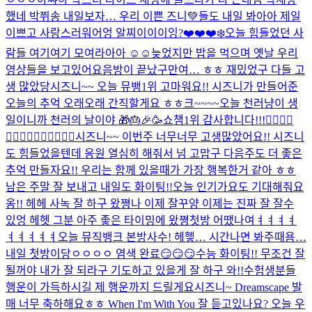
했네 박쮜송 내일보자… 우리 이쁜 즈니💚들도 내일 봐아아 제일
이쁘고 사랑스러워어엉 알찌이이이잉?❤️❤️❤️
❄️
오늘 힘들었던 사
람들 여기여기 모여라아아 ☺️☺️
늦었지만 밥을 먹으며 옛날 우리
영상들을 보고있어요
음방이 끝났구만여… ㅎㅎ 재밌었구 다들 고
생 많았당
시즈니~~ 오늘 뮤뱅1위 고마워요!! 시즈니가 만들어준
오늘의 추억 오래오래 간직할게요 ㅎㅎ
크~~~~
오늘 천러냥이 생
일이니까 천러의 날이야 🎁🎂🎉🥳
쇼챔1위 감사합니다!!!🙂‍↕️🙂‍↕️
🙂‍↕️🙂‍↕️🙂‍↕️🙂‍↕️🙂‍↕️
시즈니~~ 이번주 너무너무 고생많았어요!! 시즈니
도 힘들었을텐데 응원 열심히 해줘서 넘 고맙구 다음주도 더 좋은
추억 만들자요!! 우리는 함께 있을때가 가장 행복한거 같아 ㅎㅎ
남은 주말 잘 보내고 내일도 화이팅!!
오늘 인기가요도 기대해줘요
옹!! 헤헤 사녹 잘 하구 왔쪙
나 이제 잘꾸양 이제는 진짜 잘 잘수
있엉 헤헷 그분 아주 좋은 타이밍에 왔쪙
첫방 어땠나여ㅕㅕㅕㅕ
ㅕㅕㅕㅕㅕ
오늘 뮤직뱅크 본방사수! 헤헿… 시간나면 봐주때욤…
내일 첫방이당ㅇㅇㅇㅇ 염색 완료😏😏😏
수능 화이팅!! 무조건 잘
될꺼야 내가 잘 되라구 기도하고 있을게 잘 하구 와!!
수험생분들
행운이 가득하시길 제 행운까지 드릴게요
시즈니~ Dreamscape 발
매 너무 축하해요ㅎㅎ When I'm With You 잘 듣고있나요? 오늘 우