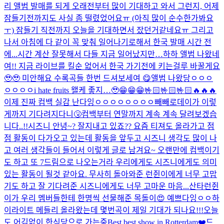
리 앨범 발매를 되게 오래전부터 많이 기대하고 와서 그런지, 어제
잠들기전까지도 사실 좀 떨렸었어요ㅠ (아직 많이 순수한가봐요
ㅜ) 잠들기 직전까지 오늘을 기대하면서 잤던거같네요ㅠ 그리고
나서 아침에 다 같이 꼭 맞춰 일어나기로해서 한국 발매 시간 전
에...
시간 계산 잘못해서 다들 지금 일어났지만…하하 앨범 나왔네
여!! 지금 라이브를 킬순 없어서 한국 가기전에 키는걸루 바꿀게요
🥹🥹 미안해요 수록곡들 한번 드셔보세여 😋
앨범 나왔당ㅇㅇㅇ
ㅇㅇㅇㅇ
i hate fruits 왤케 좋지…🥹
😁😁😁🤟🏻🤟🏻🤟🏻🔥🔥🔥
이제 진짜 컴백 실감 난다잉ㅇㅇㅇㅇㅇㅇㅇㅇ
빼빼로데이가 이렇
게까지 기다려지다니🤧
컴백부터 연말까지 계속 계속 달려보겠습
니다..!!
시즈니 안녕~? 잘지내고 있죠?? 요즘 티져도 올라가고 점
점 활동이 다가오고 있는데 활동을 앞두고 시즈니 생각도 많이 나
고 여러 생각들이 들어서 이렇게 글로 남겨요~ 오랜만에 컴백이기
도 하고 또 7드림으로 나오는거라 우리에게도 시즈니에게도 의미
있는 활동이 될것 같아요. 무사히 돌아와준 런쥔이에게 너무 고맙
기도 하고 잘 기다려준 시즈니에게도 너무 고마운 마음...
산타런쥔
이가 우리 멤버들한테 한명씩 선물해준 목돌이😍 예쁘다잉ㅇㅇ
하
이라이트 메들리 올라왔는데 몇번곡이 제일 기대가 되나요!!!
오늘
도 어김없이 한식당으로 가는중
Best best show in Rotterdam❤️
드