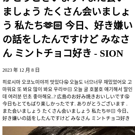
ましょう たくさん会いましょ
う 私たち🫶🏻 今日、好き嫌い
の話をしたんですけど みなさ
ん ミントチョコ好き - SION
2023 年 12 月 8 日
히로시마 오코노미야끼 맛있다🤤 오늘도 너므너무 재밌었어요 고
마워요 또 봐요 많이 봐요 우리🫶🏻 오늘 굴 호불호 얘기해서 말인
데 여러분 민초 좋아해요..? 広島のお好み焼きおいしいです🤤
今日もとてもばり楽しかったです. ありがとうございます .
また会いましょう たくさん会いましょう 私たち🫶🏻 今日、
好き嫌いの話をしたんですけど みなさん ミントチョコ好き