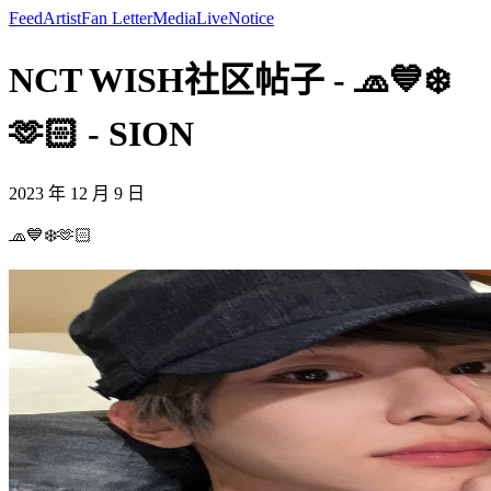
Feed
Artist
Fan Letter
Media
Live
Notice
NCT WISH社区帖子 - 🧢💙❄️
🫶🏻 - SION
2023 年 12 月 9 日
🧢💙❄️🫶🏻