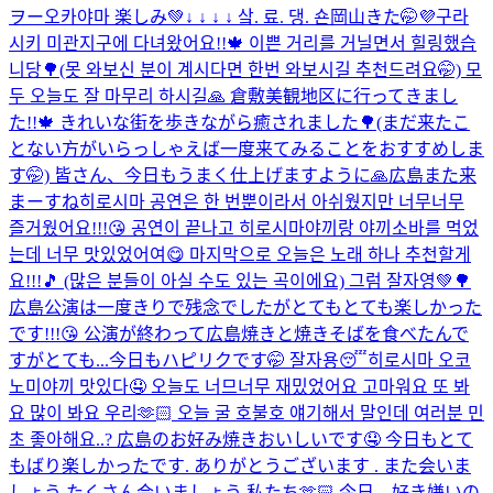
ヲー
오카야마 楽しみ💚
↓ ↓ ↓ ↓ 샄. 료. 댕. 숀
岡山きた🤭💜
구라
시키 미관지구에 다녀왔어요!!🍁 이쁜 거리를 거닐면서 힐링했습
니당🌳(못 와보신 분이 계시다면 한번 와보시길 추천드려요🤭) 모
두 오늘도 잘 마무리 하시길🙏 倉敷美観地区に行ってきまし
た!!🍁 きれいな街を歩きながら癒されました🌳(まだ来たこ
とない方がいらっしゃえば一度来てみることをおすすめしま
す🤭) 皆さん、今日もうまく仕上げますように🙏
広島また来
まーすね
히로시마 공연은 한 번뿐이라서 아쉬웠지만 너무너무
즐거웠어요!!!😘 공연이 끝나고 히로시마야끼랑 야끼소바를 먹었
는데 너무 맛있었어여😋 마지막으로 오늘은 노래 하나 추천할게
요!!!🎵 (많은 분들이 아실 수도 있는 곡이에요) 그럼 잘자영💚🌳
広島公演は一度きりで残念でしたがとてもとても楽しかった
です!!!😘 公演が終わって広島焼きと焼きそばを食べたんで
すがとても...
今日もハピリクです🤭 잘자용😴
히로시마 오코
노미야끼 맛있다🤤 오늘도 너므너무 재밌었어요 고마워요 또 봐
요 많이 봐요 우리🫶🏻 오늘 굴 호불호 얘기해서 말인데 여러분 민
초 좋아해요..? 広島のお好み焼きおいしいです🤤 今日もとて
もばり楽しかったです. ありがとうございます . また会いま
しょう たくさん会いましょう 私たち🫶🏻 今日、好き嫌いの