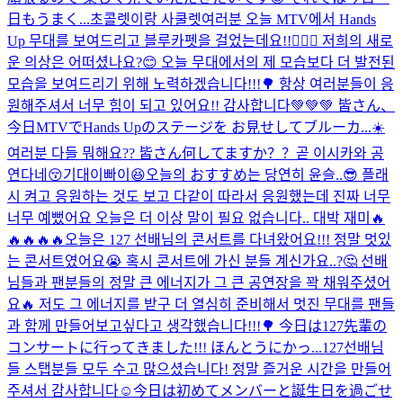
日もうまく...
초콜렛이랑 사쿨렛
여러분 오늘 MTV에서 Hands
Up 무대를 보여드리고 블루카펫을 걸었는데요!!🙋🏻‍♂️ 저희의 새로
운 의상은 어떠셨나요?😊 오늘 무대에서의 제 모습보다 더 발전된
모습을 보여드리기 위해 노력하겠습니다!!!🌳 항상 여러분들이 응
원해주셔서 너무 힘이 되고 있어요!! 감사합니다💚💚💚 皆さん、
今日MTVでHands Upのステージを お見せしてブルーカ...
☀️
여러분 다들 뭐해요?? 皆さん何してますか？？
곧 이시카와 공
연다네😚기대이빠이😆
오늘의 おすすめ는 당연히 윤슬..😎 플래
시 켜고 응원하는 것도 보고 다같이 따라서 응원했는데 진짜 너무
너무 예뻤어요 오늘은 더 이상 말이 필요 없습니다.. 대박 재미🔥
🔥🔥🔥🔥
오늘은 127 선배님의 콘서트를 다녀왔어요!!! 정말 멋있
는 콘서트였어요😭 혹시 콘서트에 가신 분들 계신가요..?🤔 선배
님들과 팬분들의 정말 큰 에너지가 그 큰 공연장을 꽉 채워주셨어
요🔥 저도 그 에너지를 받구 더 열심히 준비해서 멋진 무대를 팬들
과 함께 만들어보고싶다고 생각했습니다!!!🌳 今日は127先輩の
コンサートに行ってきました!!! ほんとうにかっ...
127선배님
들 스탭분들 모두 수고 많으셨습니다! 정말 즐거운 시간을 만들어
주셔서 감사합니다☺️
今日は初めてメンバーと誕生日を過ごせ