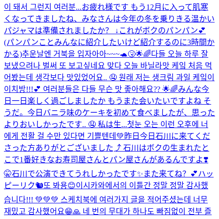
이 돼서 그런지 여러분...
お疲れ様です もう12月に入って肌寒
くなってきましたね、みなさんは今年の冬を乗りきる温かい
パジャマは準備されましたか？ ↓これがボクのパンパン💕
(パンパンことみんなに紹介したいけど紹介するのに3時間か
かる)
추운날엔 거북을 입자아아~~~🐢🤧
🌟🌈다들 오늘 하루 잘
보냈으려나 벌써 또 보고싶네요 맞다 오늘 바닐라맛 케잌 처음 먹
어봤는데 생각보다 맛있었어요.. 🤤 원래 저는 생크림 과일 케잌이
이치방!!!💕 여러분들은 다들 무슨 맛 좋아해요?? 🌟🌈みんな今
日一日楽しく過ごしましたか もうまた会いたいですよね そ
うだ。今日バニラ味のケーキを初めて食べましたが、思った
よりおいしかったです.. 🤤 私は生...
첫눈 오는 이런 오후에 너
에게 전활 걸 수만 있다면 기쁠텐데💚
昨日今日石川に来てくだ
さった方ありがとございました⤴︎ 石川はボクの生まれたと
こで1番好きなお寿司屋さんとパン屋さんがあるんですよ❣️
🤫石川で公演できてうれしかったです✨また来てね？💕
ハッ
ピーリク🐿또 봐용😊
이시카와에서의 이틀간 정말 정말 감사했
습니다!!! 💚💚💚 스케치북에 여러가지 글을 적어주셨는데 너무
재밌고 감사했어요😁🙏 네 번의 무대가 하나도 빠짐없이 전부 즐