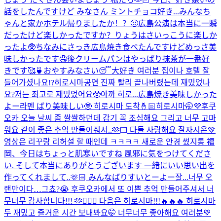
話をしたんですけど みなさん ミントチョコ好き...
みんなち
ゃんと家かホテル帰りましたか！？🙂広島公演は本当に一瞬
だったけど楽しかったですか？りょうはさいっこうに楽しか
ったよ🥸ちなみにさっき広島焼き食べたんですけどめっさ美
味しかったです🤤後クリームパンはやっぱり抹茶が一番好
きです🥰🍵おやすみなさい😴大好き 여러분 집이나 호텔 잘
들어가셨나요!?히로시마공연 진짜 빨리 끝나버렸는데 재밌었나
요?저는 최고로 재밌었어요🥸아까 히로...
広島焼き美味しかった
よー
라멘 ばり美味しい🤓 히로시마 도착🤞🏻
히로시마🤭💜
후쿠
오카 오늘 날씨 좀 쌀쌀하던데 감기 꼭 조심해요 그리고 너무 고마
워요 같이 좋은 추억 만들어줘서..🫶🏻 다들 사랑해요 잘자시온💚
영상은 리꾸랑 리허설 할 때인데 ㅋㅋㅋㅋ 새로운 안경 썼지롱 福
岡、今日はちょっと肌寒いですね 風邪に気をつけてくださ
い. そして本当にありがとうございます 一緒にいい思い出を
作ってくれまして..🫶🏻 みんなばりすいとーよー잘...
너무 오
랜만이다…그쵸?😭 후쿠오카에서 또 이쁜 추억 만들어주셔서 너
무너무 감사합니다!!! 🫶🙇🏻‍♂️ 다음은 히로시마!!!🔥🔥🔥 히로시마
두 재밌고 즐거운 시간 보내봐요🤭 너무너무 좋아해요 여러분💚