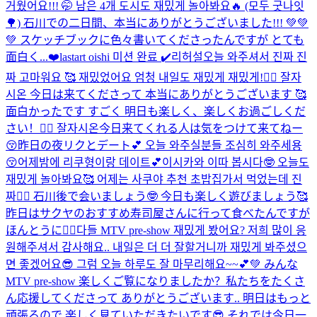
거웠어요!!! 🤭 남은 4개 도시도 재밌게 놀아봐요🔥 (모두 굿나잇
🌳) 石川での二日間、本当にありがとうございました!!! 💚💚
💚 スケッチブックに色々書いてくださったんですが とても
面白く...
❤️
lastart oishi 미션 완료 ✔️
리허설
오늘 와주셔서 진짜 진
짜 고마워요 🥰 재밌었어요 엄청 내일도 재밌게 재밌게!👍🏻 잘자
시온 今日は来てくださって 本当にありがとうございます 🥰
面白かったです すごく 明日も楽しく、楽しくお過ごしくだ
さい！👍🏻 잘자시온
今日来てくれる人は気をつけて来てねー
😚昨日の夜リクとデート💕 오늘 와주실분들 조심히 와주세용
😚어제밤에 리쿠형이랑 데이트💕
이시카와 이따 봅시다🤓 오늘도
재밌게 놀아봐요🥰 어제는 사쿠야 추천 초밥집가서 먹었는데 진
짜👍🏻 石川後で会いましょう🤓 今日も楽しく遊びましょう🥰
昨日はサクヤのおすすめ寿司屋さんに行って食べたんですが
ほんとうに👍🏻
다들 MTV pre-show 재밌게 봤어요? 저희 많이 응
원해주셔서 감사해요.. 내일은 더 더 잘할거니까 재밌게 봐주셨으
면 좋겠어요😎 그럼 오늘 하루도 잘 마무리해요~~💕💚 みんな
MTV pre-show 楽しくご覧になりましたか？私たちをたくさ
ん応援してくださって ありがとうございます.. 明日はもっと
頑張るので 楽しく見ていただきたいです😎 それでは今日一