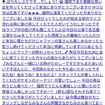
🌳 ばり久しぶりです…でしょう？😭 福岡でまた素敵な思い
出を作ってくださって本当にありがとうございます!!! 🫶🙇🏻‍♂️
次は広島です!!!🔥🔥🔥...
福岡公演来てくださった方ありがと
うございました😆 今日びっくりしたのが始まる前のウィゴ
流れる時に掛け声してくれてた人がいてうれしかったです
😘ライブ中の掛け声も聞こえてたよ😉今日の公演で名古屋
公演からmcをしてくださった西尾さんが最後だったんだけ
ど本当に僕たちだけじゃファンの皆さんも楽しめなかったと
思うし助けてくださって本当に感謝しています🙇🏻‍♂️あともう
ちょっとでツアーが終わっちゃうけ...
💕 昨日今日北九州に会
いに来てくださった方々心の底からありがとうございました
⤴︎みなさんと一緒にいる時がたのしーですだからまた会いた
いですほんとに、今回来れなかった方も会いたかったです
またね？会おうね？またねだよ？
スタッフさんが差し入れし
てくれたポケモンのドーナツ！可愛いでしょー 今日の夜は
肉うどん食べたー！ 福岡でうどんも美味しいと聞いたので
😎
皆さん楽しかったですかー？ 1部も2部もそれぞれ来てく
ださった方ありがとうございました！😆今僕は舞台のモニ
タリングしながらみなさんの声聞きながらみかん食べてまー