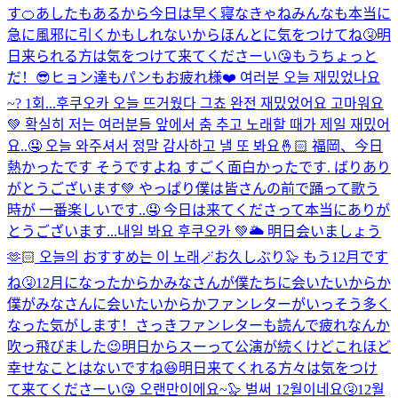
す🍊あしたもあるから今日は早く寝なきゃねみんなも本当に
急に風邪に引くかもしれないからほんとに気をつけてね🤧明
日来られる方は気をつけて来てくださーい😘もうちょっと
だ！😎ヒョン達もパンもお疲れ様❤️ 여러분 오늘 재밌었나요
~? 1회...
후쿠오카 오늘 뜨거웠다 그쵸 완전 재밌었어요 고마워요
💚 확실히 저는 여러분들 앞에서 춤 추고 노래할 때가 제일 재밌어
요..🤤 오늘 와주셔서 정말 감사하고 낼 또 봐요🤞🏻 福岡、今日
熱かったです そうですよね すごく面白かったです. ばりあり
がとうございます💚 やっぱり僕は皆さんの前で踊って歌う
時が 一番楽しいです..🤤 今日は来てくださって本当にありが
とうございます...
내일 봐요 후쿠오카 💚🌥️ 明日会いましょう
🫶🏻 오늘의 おすすめ는 이 노래🪄
お久しぶり🦭 もう12月です
ね🤧12月になったからかみなさんが僕たちに会いたいからか
僕がみなさんに会いたいからかファンレターがいっそう多く
なった気がします！さっきファンレターも読んで疲れなんか
吹っ飛びました😉明日からスーって公演が続くけどこれほど
幸せなことはないですね😆明日来てくれる方々は気をつけ
て来てくださーい😘 오랜만이에요~🦭 벌써 12월이네요🤧12월