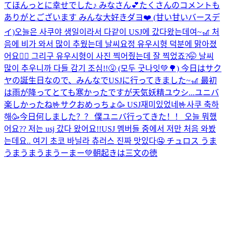
てほんっとに幸せでした♪ みなさん💕たくさんのコメントも
ありがとございます みんな大好きダヨ❤️ (甘い甘いバースデ
イ)
오늘은 사쿠야 생일이라서 다같이 USJ에 갔다왔는데여~🎢 처
음에 비가 와서 많이 추웠는데 날씨요정 유우시형 덕분에 맑아졌
어요🧚‍♂️ 그리구 유우시형이 사진 찍어줬는데 잘 찍었죠?🤭 날씨
많이 추우니까 다들 감기 조심!!🤧 (모두 굿나잇💚🌳) 今日はサク
ヤの誕生日なので、みんなでUSJに行ってきました~🎢 最初
は雨が降ってとても寒かったですが天気妖精ユウシ...
ユニバ
楽しかったね🤟サクおめっちょ🥳 USJ재미있었네🤟사쿠 축하
해🥳
今日何しました？？ 僕ユニバ行ってきた！！ 오늘 뭐했
어요?? 저는 usj 갔다 왔어요!!
USJ 멤버들 중에서 저만 처음 와봤
는데요.. 여기 초코 바닐라 츄러스 진짜 맛있다🤤 チュロス うま
うまうまうまうーまー💚
朝起きは三文の徳