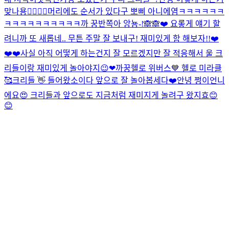
맞나용👉🏻👈🏻
머리에도 순서가 있다구 뽀삐 아니에염
ㅋㅋㅋㅋㅋㅋ
ㅋㅋㅋㅋㅋㅋㅋㅋㅋㅋ
까 꿍
반쪽아 앙뇽-!🙈🙈❤️ 요롷게 얘기 할
려니까 또 새롭네.. 무튼 주말 잘 보내구! 재미있게 함 해보자!!❤️
❤️❤️
사실 아직 어떻게 하는건지 잘 모르겠지만 잘 적응해서 울 크
리들이랑 재미있게 놀아야지😉❤
까꿍
헬로 위버스💙 헬로 미라클
🥰
크리들 👋 들어왔소이다 앞으로 잘 놀아봅세다❤️
안녕 쩡이언니
에요😍 크리들과 앞으로도 지금처럼 재미지게 놀려구 왔지효😊
😊