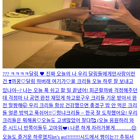
??? ㅋㅋㅋㅋ
달링 🖤 진짜 오늘의 나 우리 달링들에게만
사랑이란
건 ❣️
까꿍🤍
달링 하버래 여기가🤍
울 크리들 오늘 하루 잘 보내고
있나아~? 나는 오늘 푹 쉬고 할 일 끝냈어! 피곤할까봐 걱정해주던
데 걱정마 나 공연 완전 재밌게 하고왔구우 크리들 기운 받아서 완
전 말짱해🤭 우리 크리들 항상 건강했으면 좋겠구 밥 안 먹은 크리
들 얼른 밥먹고 푹쉬어!!♡
함냐
크리들 ~ 한국 잘 도착했어요! 우리
크리들은 뭐해용🤍
오늘도 고생많았어 잘댜🥰 (오늘 응원하러 와
준 시드니 반쪽이들두 고마워❤️) 나른 하게 자러가볼게……….😌
오늘도 즐거운 하루였지
let’s go!!!!!!!!!
시드에서 쩡이는?? 추워서