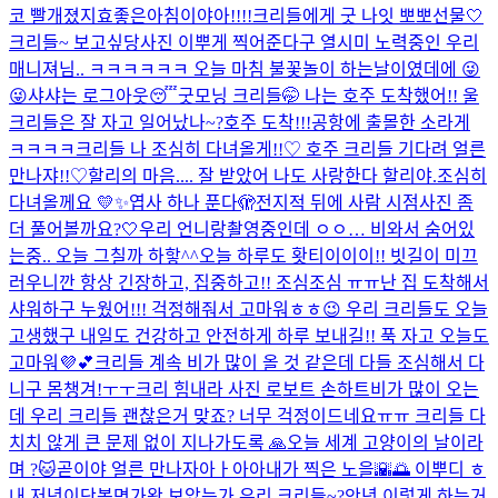
코 빨개졌지효
좋은아침이야아!!!!
크리들에게 굿 나잇 뽀뽀
선물🤍
크리들~ 보고싶당
사진 이뿌게 찍어준다구 열시미 노력중인 우리
매니져님.. ㅋㅋㅋㅋㅋㅋ 오늘 마침 불꽃놀이 하는날이였데에 😜
😜
샤샤는 로그아웃😴
굿모닝 크리들🤭 나는 호주 도착했어!! 울
크리들은 잘 자고 일어났나~?
호주 도착!!!
공항에 출몰한 소라게
ㅋㅋㅋㅋ
크리들 나 조심히 다녀올게!!♡ 호주 크리들 기다려 얼른
만나쟈!!♡
할리의 마음.... 잘 받았어 나도 사랑한다 할리야.
조심히
다녀올께요 💛✨
엽사 하나 푼다🫣
전지적 뒤에 사람 시점
사진 좀
더 풀어볼까요?🤍
우리 언니랑
촬영중인데 ㅇㅇ… 비와서 숨어있
는중.. 오늘 그칠까 하핳^^
오늘 하루도 홧티이이이!! 빗길이 미끄
러우니깐 항상 긴장하고, 집중하고!! 조심조심 ㅠㅠ
난 집 도착해서
샤워하구 누웠어!!! 걱정해줘서 고마워ㅎㅎ😉 우리 크리들도 오늘
고생했구 내일도 건강하고 안전하게 하루 보내길!! 푹 자고 오늘도
고마워💜💕
크리들 계속 비가 많이 올 것 같은데 다들 조심해서 다
니구 몸챙겨!ㅜㅜ
크리 힘내라 사진 로보트 손하트
비가 많이 오는
데 우리 크리들 괜찮은거 맞죠? 너무 걱정이드네요ㅠㅠ 크리들 다
치치 않게 큰 문제 없이 지나가도록 🙏
오늘 세계 고양이의 날이라
며 ?🐱
곧이야 얼른 만나자아ㅏ아아
내가 찍은 노을🌇🌅 이뿌디 ㅎ
내 저녁이닷
복면가왕 보았는가 우리 크리들~?
안녕 이렇게 하는거