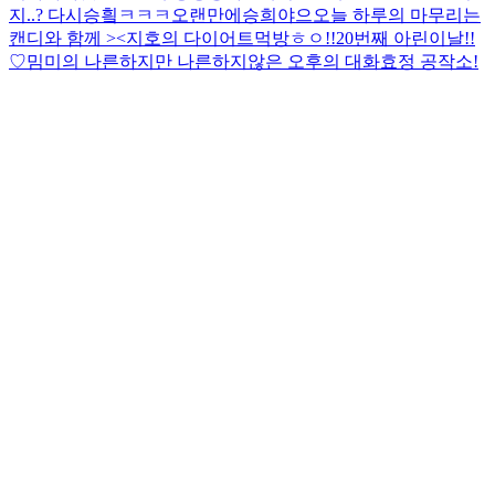
지..? 다시승힄ㅋㅋㅋ
오랜만에승희야으
오늘 하루의 마무리는
캔디와 함께 ><
지호의 다이어트먹방
ㅎㅇ!!
20번째 아린이날!!
♡
밈미의 나른하지만 나른하지않은 오후의 대화
효정 공작소!