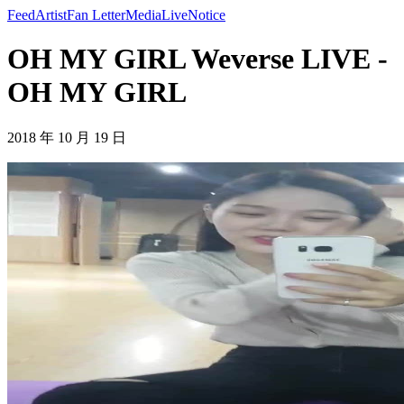
Feed
Artist
Fan Letter
Media
Live
Notice
OH MY GIRL Weverse LIVE -
OH MY GIRL
2018 年 10 月 19 日