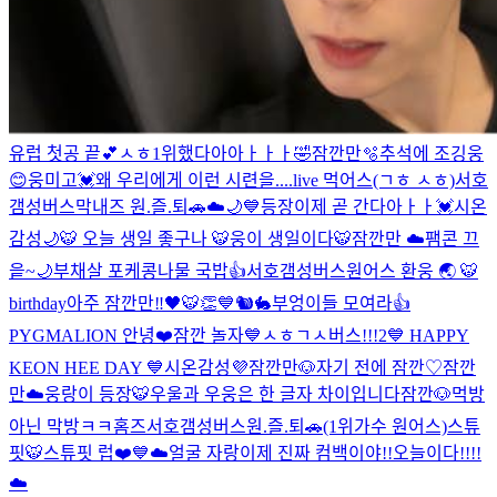
유럽 첫공 끝💕
ㅅㅎ
1위했다아아ㅏㅏㅏ🤣
잠깐만🫧
추석에 조깅웅
😊
웅미고💓
왜 우리에게 이런 시련을....
live 먹어스(ㄱㅎ ㅅㅎ)
서호
갬성버스
막내즈 원.즐.퇴🚗
☁️🌙💙
등장
이제 곧 간다아ㅏㅏ💓
시온
감성🌙
🐯 오늘 생일 좋구나 🐯
웅이 생일이다🐯
잠깐만 ☁️
팸콘 끄
읕~🌙
부채살 포케
콩나물 국밥👍
서호갬성버스
원어스 환웅 🌏 🐯
birthday
아주 잠깐만‼️
🖤🐯👏
💙
🐿🐇
부엉이들 모여라👍
PYGMALION 안녕❤️
잠깐 놀자💙
ㅅㅎㄱㅅ버스!!!2
💙 HAPPY
KEON HEE DAY 💙
시온감성💜
잠깐만🐶
자기 전에 잠깐♡
잠깐
만☁️
웅랑이 등장🐯
우울과 우웅은 한 글자 차이입니다
잠깐🐶
먹방
아닌 막방ㅋㅋ
홈즈
서호갬성버스
원.즐.퇴🚗(1위가수 원어스)
스튜
핏🐯
스튜핏 럽❤️
💙☁️
얼굴 자랑
이제 진짜 컴백이야!!
오늘이다!!!!
☁️