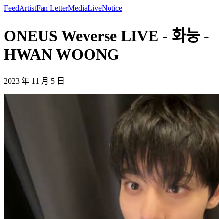
Feed
Artist
Fan Letter
Media
Live
Notice
ONEUS Weverse LIVE - 화눙 -
HWAN WOONG
2023 年 11 月 5 日