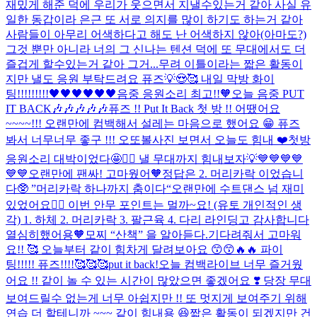
재밌게 해준 덕에 우리가 웃으면서 지낼수있는거 같아 사실 유
일한 동갑이라 은근 또 서로 의지를 많이 하기도 하는거 같아
사람들이 아무리 어색하다고 해도 난 어색하지 않아(아마도?)
그것 뿐만 아니라 너의 그 신나는 텐션 덕에 또 무대에서도 더
즐겁게 할수있는거 같아 그거...
무려 이틀이라는 짧은 활동이
지만 낼도 응원 부탁드려요 퓨즈💡😍🥰 내일 막방 화이
팅!!!!!!!!!🖤🖤🖤🖤🖤🖤
음중 응원소리 최고!!🧡
오늘 음중 PUT
IT BACK🎶🎶🎶🎶🎶
퓨즈 !! Put It Back 첫 방 !! 어땠어요
~~~~!!! 오랜만에 컴백해서 설레는 마음으로 했어요 😁 퓨즈
봐서 너무너무 좋구 !!! 오또볼사진 보면서 오늘도 힘내 ❤️
첫방
응원소리 대박이었다🤩❤️‍🔥 낼 무대까지 힘내보자💡💙💙💙💙
💙💙
오랜만에 팬싸! 고마웠어🧡
정답은 2. 머리카락 이었습니
다🥸 ”머리카락 하나까지 춤이다“
오랜만에 수트댄스 넘 재미
있었어요🕴🏻 이번 안무 포인트는 멀까~요! (유토 개인적인 생
각) 1. 하체 2. 머리카락 3. 팔근육 4. 다리 라인
딩고 감사합니다
열심히했어용🧡
모찌 “산책” 을 알아듣다.
기다려줘서 고마워
요!! 🥰 오늘부터 같이 힘차게 달려보아요 😙😙🔥🔥 파이
팅!!!!! 퓨즈!!!!🥰🥰🥰
put it back!
오늘 컴백라이브 너무 즐거웠
어요 !! 같이 놀 수 있는 시간이 많았으면 좋겠어요 ❣️ 당장 무대
보여드릴수 없는게 너무 아쉽지만 !! 또 멋지게 보여주기 위해
연습 더 할테니까 ~~~ 같이 힘내용 😆
짧은 활동이 되겠지만 건