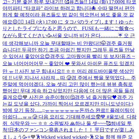
고~ 기분 좋은 하루 보내기!! 🥰
퓨즈들!! 14일 (화) 17:00에 타코
야끼파티 “타코파” 라이브 하려고 합니다🐙 수따 떨면서 편안
하게 할 예정이라 퓨즈들도 밥 같이 먹으면서 봐도 좋을 것 같
애요😌✌🏻 14日 (火) 17:00 に タコパのライブします！ゆった
りとしたライブになると思うので、FUSEも一緒にご飯食べ
ながら見てください🥳
서울 오니까 비가 온다………..☔️ 오 근
데 생각해보니까 오늘 무대할때는 비 안왔다!!🤭
경주 즐거웠
습니다!! 두곡만 하기 조금 아쉽긴 했지만 그래두 퓨즈들 만날
수 있어서 좋았어요😊
경주도 고마웠어용 빨리 또 보자!
퓨즈 ~
오늘 너어어어어무 ~ 좋았어 ❤️ 못와서 아쉬운 퓨즈도 있겠지
만 ㅠ !! 사진 보구 힘내시요!! ㅎㅎ 머리 레드바이올렛 색상인
데 !! 너무 지나서 사라져 .. 따 🥲
경 주에서 빵을 못먹었다… 주
주말에 먹어야겠다. 오늘 셋리 고민 많이 했는데 뷰뷰 춤춰로
했어요! 무대 계속 하고싶었지만 다음에 더 더 많은 곡들 들려
줄게요😌💙 사진은 승준이형이🤔
경주 넘 즐거웠당🖤
경주 가
는길 도넛을 샀다. 가까이 찍어서 모르겠지만 미니도넛이다:)
방에 모기 등장…..;;ㅠㅠㅠㅠㅠㅠㅠ
돈까스 완료!! 플레이팅이
아쉽다…ㅠㅠ🥲 다음 요리도 기대해주세요🥸💙 #울또네_다람
쥐_식탁
우와 ~~ ㅎㅎ 소원빌자 🙏
하나 둘 셋~~~🥰
썸네일 투
척!
日本のファンコン発表されました！！ 平日ですが楽しみ
ましょう🥳⭐️💙
🕺Wicked wicked wicked~🕺
오늘 함께 해준 모