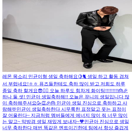
레몬 목소리 민균이형 생일 축하해요🍋🐈 생일 하고 활동 겹쳐
서 부럽네요!ㅎㅎ 퓨즈들한테도 축하 많이 받고 저희도 하루
종일 축하 할게요😎✌🏻 오늘 하루도 힘차게 화이팅!!!!!!!!!🎂🎉
하나 둘 셋! 민균아 생일축하해!! 오늘은 뀨니의 생일입니다 많
이 축하해주셔요🥳👏🎉🎂 민균아 생일 진심으로 축하하고 사
랑해🫶
민균이 생일축하한다 시무룩한 표정말고 웃는 표정이
잘 어울린다~ 지금처럼 멤버들에게 에너지 많이 줘 너무 많이
는 말고~ 막방겸 생일 재밌게 보내자~🧡
민균아 진심으로 생일
너무 축하한다 매번 똑같은 멘트이긴한데 팀에서 항상 즐겁게