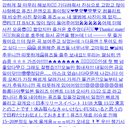
강하게 잘 마무리 해보자❤️‍🔥 기다려줘서 진심으로 고맙고 많이
사랑해요 퓨즈! 온앤오프 화이팅💡❤🧡💜🖤💚💙💡 컴플리트
때 비슷한 사진 찾아줄 퓨즈ㅠㅠ 내 앨범에 사진이 왜 없지…
🥹
PUT IT BACK 많이 많이 들어주어엉🎤🎤🎤🎤🎤
어제 단체
사진 모음😎✌🏻 짧았지만 즐거운 호주였다🇦🇺🖤
Thanks! mate!
🇦🇺
처음으로 호주에 와서 공연을 했는데 ! 너 ~~~~~ 무 즐거
웠어요 !! 더 많은 곡 보여주고 싶었는데 :) 다음엔 !! 투어도 하
고 싶다 ~~~ 🤗🤗 응원해준 퓨즈들 너무너무 고마워요 ❤️
날씨
추우니깐 따뚯하게🥶
퓨즈들 즐주 보내요!! 우리는 열심히 연
습중 ㅎㅎㅎ 가즈아!!!!!🔥🔥🔥🔥🔥🔥🔥 ✌🏻✌🏻✌🏻
인생 첫 빵 넘
좋았다💚🍞 그래도 잘했죠!!??
오늘만 힘내자!!! 내일이면 금요
일이닷!!!!🤓🤓
정답은….. 마스크 였습니다🐶
문제 나갑니다 이
중 모찌가 가장 빠르게 달려가서 가져간 물건은??
오늘부터 날
씨가 추워지니깐 꼭 따뜻하게 입어어엉!!!!😢😢😢😢😢😢😢
평
화롭다아💙
일본 릴리즈 이벤트 11/18 오사카 11/22 도쿄 라고
합니다! 휴일 내야하는 퓨즈들 있을것같애서 일정만 빠르게
올리고 갈게요~! 日本リリースイベント 11/18 大阪 11/22 東京
とのことです！休み取らなきゃいけないFUSEいると思うの
で日程だけお伝えしておきます！
퓨즈!! 재료 이슈로 인해
15~20분정도 늦게 올게용ㅠㅠㅠ
비가 오네요 🌂☔️ 우산 챙기시