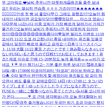
무 고마워요 ❤️
날씨 추우니깐 따뚯하게🥶
퓨즈들 즐주 보내
요!! 우리는 열심히 연습중 ㅎㅎㅎ 가즈아!!!!!🔥🔥🔥🔥🔥🔥🔥
✌🏻✌🏻✌🏻
인생 첫 빵 넘 좋았다💚🍞 그래도 잘했죠!!??
오늘만 힘
내자!!! 내일이면 금요일이닷!!!!🤓🤓
정답은….. 마스크 였습니
다🐶
문제 나갑니다 이중 모찌가 가장 빠르게 달려가서 가져간
물건은??
오늘부터 날씨가 추워지니깐 꼭 따뜻하게 입어어
엉!!!!😢😢😢😢😢😢😢
평화롭다아💙
일본 릴리즈 이벤트 11/18
오사카 11/22 도쿄 라고합니다! 휴일 내야하는 퓨즈들 있을것
같애서 일정만 빠르게 올리고 갈게요~! 日本リリースイベン
ト 11/18 大阪 11/22 東京 とのことです！休み取らなきゃいけ
ないFUSEいると思うので日程だけお伝えしておきます！
퓨
즈!! 재료 이슈로 인해 15~20분정도 늦게 올게용ㅠㅠㅠ
비가 오
네요 🌂☔️ 우산 챙기시고~ 기분 좋은 하루 보내기!! 🥰
퓨즈들!!
14일 (화) 17:00에 타코야끼파티 “타코파” 라이브 하려고 합니
다🐙 수따 떨면서 편안하게 할 예정이라 퓨즈들도 밥 같이 먹
으면서 봐도 좋을 것 같애요😌✌🏻 14日 (火) 17:00 に タコパの
ライブします！ゆったりとしたライブになると思うので、
FUSEも一緒にご飯食べながら見てください🥳
서울 오니까 비
가 온다………..☔️ 오 근데 생각해보니까 오늘 무대할때는 비
안왔다!!🤭
경주 즐거웠습니다!! 두곡만 하기 조금 아쉽긴 했지