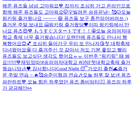
해준 퓨즈들 넘넘 고마워요💙 집까지 조심히 가고 온라인으로
함께 해준 퓨즈들도 고마워요🤭💡
빌려온 승유뀬냥~ 🥰🐱
오늘
핑키링 즐거웠나요 ~~~~~ 😆 퓨즈들 보구 충전되어버려쓰 :)
즐거운 주말 보내요 🤗
핑키링 즐거웠당🖤
이따 핑키링에서 만
나요 퓨즈😍💙 もうすぐスタートです！！🤩
오늘 숭의여자대
학교 축제 너무 즐거웠습니다! 오랜만에 퓨즈들도 만나서 행
복했어요😊💕 조심히 들어가구 우리 또 만나자😘
첫 대학축제
다녀왔어요🤩 다 즐겨주신 것 같아서 저도 기분 좋았고 빨리
퓨즈들도 보고싶단 생각도 했어요ㅠㅠ 이번주 “핑키링” 때 봐
요!!!!!!💙
재밌었따!
#숭의여자대학교 #ONF첫대학교축제 즐거
웠습니당🎶🖤 감사합니다
Good Night 😴
가오리 출현🌊
즐거
운 주말 연습 ~ 🔥🥰
승준이형과 연습🎶
오늘 하루 잘 보낸 퓨즈
파란하트💙 오늘 힘든 하루였던 퓨즈 좀비임티🧟‍♂️ 퓨즈의 하루
가 궁금해!!!👀