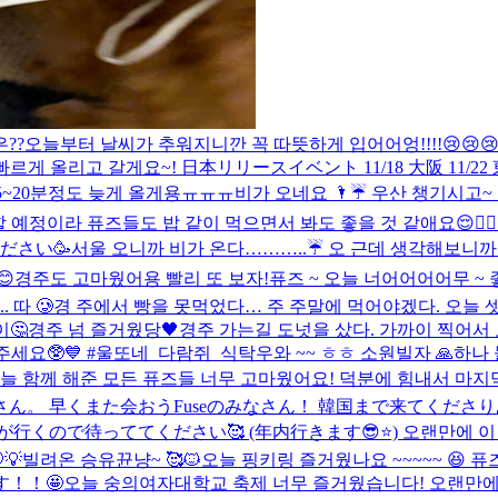
??
오늘부터 날씨가 추워지니깐 꼭 따뜻하게 입어어엉!!!!😢😢😢
르게 올리고 갈게요~! 日本リリースイベント 11/18 大阪 1
15~20분정도 늦게 올게용ㅠㅠㅠ
비가 오네요 🌂☔️ 우산 챙기시고~ 
 예정이라 퓨즈들도 밥 같이 먹으면서 봐도 좋을 것 같애요😌✌🏻
ださい🥳
서울 오니까 비가 온다………..☔️ 오 근데 생각해보니까
😊
경주도 고마웠어용 빨리 또 보자!
퓨즈 ~ 오늘 너어어어어무 ~ 
 따 🥲
경 주에서 빵을 못먹었다… 주 주말에 먹어야겠다. 오늘 
이🤔
경주 넘 즐거웠당🖤
경주 가는길 도넛을 샀다. 가까이 찍어서
주세요🥸💙 #울또네_다람쥐_식탁
우와 ~~ ㅎㅎ 소원빌자 🙏
하나 
늘 함께 해준 모든 퓨즈들 너무 고마웠어요! 덕분에 힘내서 마지
さん。 早くまた会おう
Fuseのみなさん！ 韓国まで来てくだ
ので待っててください🥰 (年内行きます😎⭐️) 오랜만에 이런 
💡
빌려온 승유뀬냥~ 🥰🐱
오늘 핑키링 즐거웠나요 ~~~~~ 😆 퓨
す！！🤩
오늘 숭의여자대학교 축제 너무 즐거웠습니다! 오랜만에 