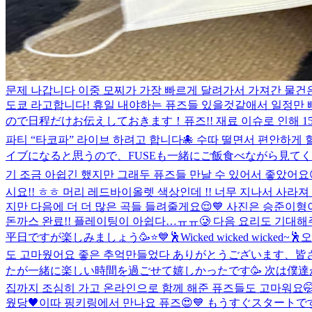
문제 나갑니다 이중 모찌가 가장 빠르게 달려가서 가져간 물건은
도쿄 라고합니다! 휴일 내야하는 퓨즈들 있을것같애서 일정만 빠
ので日程だけお伝えしておきます！
퓨즈!! 재료 이슈로 인해 
파티 “타코파” 라이브 하려고 합니다🐙 수따 떨면서 편안하게 할
イブになると思うので、FUSEも一緒にご飯食べながら見てく
기 조금 아쉽긴 했지만 그래두 퓨즈들 만날 수 있어서 좋았어요
시요!! ㅎㅎ 머리 레드바이올렛 색상인데 !! 너무 지나서 사라져 ..
지만 다음에 더 더 많은 곡들 들려줄게요😌💙 사진은 승준이형
돈까스 완료!! 플레이팅이 아쉽다…ㅠㅠ🥲 다음 요리도 기대해
平日ですが楽しみましょう🥳⭐️💙
🕺Wicked wicked wicked~🕺
오
도 고마웠어요 좋은 추억만들었다 ありがとうございます、皆
たが一緒に楽しい時間を過ごせて嬉しかったです🥳 次は僕達が行く
집까지 조심히 가고 온라인으로 함께 해준 퓨즈들도 고마워요🤭
웠당🖤
이따 핑키링에서 만나요 퓨즈😍💙 もうすぐスタートで