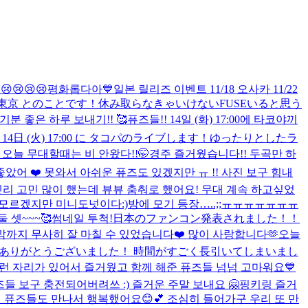
😢😢😢
평화롭다아💙
일본 릴리즈 이벤트 11/18 오사카 11/22
1/22 東京 とのことです！休み取らなきゃいけないFUSEいると思う
기분 좋은 하루 보내기!! 🥰
퓨즈들!! 14일 (화) 17:00에 타코야끼
 14日 (火) 17:00 に タコパのライブします！ゆったりとしたラ
 오늘 무대할때는 비 안왔다!!🤭
경주 즐거웠습니다!! 두곡만 하
좋았어 ❤️ 못와서 아쉬운 퓨즈도 있겠지만 ㅠ !! 사진 보구 힘내
셋리 고민 많이 했는데 뷰뷰 춤춰로 했어요! 무대 계속 하고싶었
 모르겠지만 미니도넛이다:)
방에 모기 등장…..;;ㅠㅠㅠㅠㅠㅠㅠ
둘 셋~~~🥰
썸네일 투척!
日本のファンコン発表されました！！
막까지 무사히 잘 마칠 수 있었습니다❤️ 많이 사랑합니다🫶
오늘
さりありがとうございました！ 時間がすごく長引いてしまいまし
자리가 있어서 즐거웠고 함께 해준 퓨즈들 넘넘 고마워요💙
즈들 보구 충전되어버려쓰 :) 즐거운 주말 보내요 🤗
핑키링 즐거
퓨즈들도 만나서 행복했어요😊💕 조심히 들어가구 우리 또 만