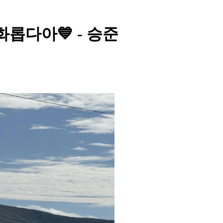
롭다아💙 - 승준