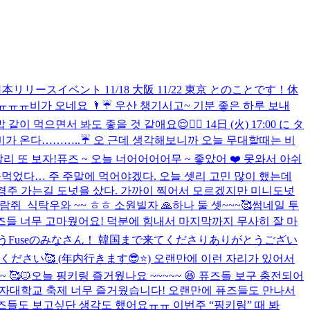
日本リリースイベント 11/18 大阪 11/22 東京 とのことです！休
용ㅠㅠㅠ
비가 오네요 🌂☔️ 우산 챙기시고~ 기분 좋은 하루 보내
 먹으면서 봐도 좋을 것 같애요😌✌🏻 14日 (火) 17:00 に タ
비가 온다………..☔️ 오 근데 생각해보니까 오늘 무대할때는 비
리 또 보자!
퓨즈 ~ 오늘 너어어어어무 ~ 좋았어 ❤️ 못와서 아쉬
못먹었다… 주 주말에 먹어야겠다. 오늘 셋리 고민 많이 했는데
경주 가는길 도넛을 샀다. 가까이 찍어서 모르겠지만 미니도넛
다람쥐_식탁
우와 ~~ ㅎㅎ 소원빌자 🙏
하나 둘 셋~~~🥰
썸네일 투
즈들 너무 고마웠어요! 덕분에 힘내서 마지막까지 무사히 잘 마
う
Fuseのみなさん！ 韓国まで来てくださりありがとうござい
🥰 (年内行きます😎⭐️) 오랜만에 이런 자리가 있어서
🥰🐱
오늘 핑키링 즐거웠나요 ~~~~~ 😆 퓨즈들 보구 충전되어
자대학교 축제 너무 즐거웠습니다! 오랜만에 퓨즈들도 만나서
퓨즈들도 보고싶단 생각도 했어요ㅠㅠ 이번주 “핑키링” 때 봐