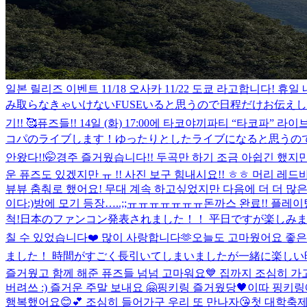
일본 릴리즈 이벤트 11/18 오사카 11/22 도쿄 라고합니다! 
み取らなきゃいけないFUSEいると思うので日程だけお伝え
기!! 🥰
퓨즈들!! 14일 (화) 17:00에 타코야끼파티 “타코파” 라
コパのライブします！ゆったりとしたライブになると思うので
안왔다!!🤭
경주 즐거웠습니다!! 두곡만 하기 조금 아쉽긴 했지만
운 퓨즈도 있겠지만 ㅠ !! 사진 보구 힘내시요!! ㅎㅎ 머리 레드바이
뷰뷰 춤춰로 했어요! 무대 계속 하고싶었지만 다음에 더 더 많은
이다:)
방에 모기 등장…..;;ㅠㅠㅠㅠㅠㅠㅠ
돈까스 완료!! 플레
척!
日本のファンコン発表されました！！ 平日ですが楽しみましょ
칠 수 있었습니다❤️ 많이 사랑합니다🫶
오늘도 고마웠어요 좋
ました！ 時間がすごく長引いてしまいましたが一緒に楽しい時間を
즐거웠고 함께 해준 퓨즈들 넘넘 고마워요💙 집까지 조심히 가
버려쓰 :) 즐거운 주말 보내요 🤗
핑키링 즐거웠당🖤
이따 핑키링
행복했어요😊💕 조심히 들어가구 우리 또 만나자😘
첫 대학축제