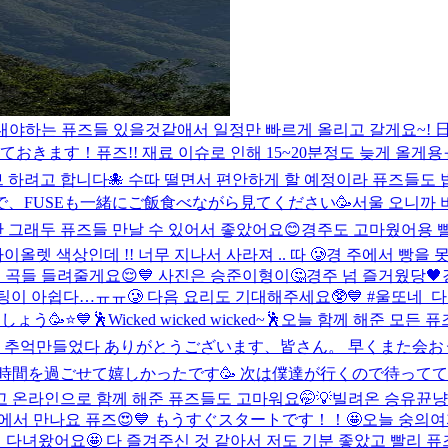
휴일 내야하는 퓨즈들 있을것같애서 일정만 빠르게 올리고 갈게요~! 
しておきます！
퓨즈!! 재료 이슈로 인해 15~20분정도 늦게 올게
이브 하려고 합니다🐙 수따 떨면서 편안하게 할 예정이라 퓨즈들도 밥 같이
、FUSEも一緒にご飯食べながら見てください🥳
서울 오니까 
 그래두 퓨즈들 만날 수 있어서 좋았어요😊
경주도 고마웠어용 빨
올렛 색상인데 !! 너무 지나서 사라져 .. 따 🥲
경 주에서 빵을 
 곡들 들려줄게요😌💙 사진은 승준이형이🤔
경주 넘 즐거웠당🖤
이팅이 아쉽다…ㅠㅠ🥲 다음 요리도 기대해주세요🥸💙 #울또네_
う🥳⭐️💙
🕺Wicked wicked wicked~🕺
오늘 함께 해준 모든 퓨
은 추억만들었다 ありがとうございます、皆さん。 早くまた会お
過ごせて嬉しかったです🥳 次は僕達が行くので待っててください
고 온라인으로 함께 해준 퓨즈들도 고마워요🤭💡
빌려온 승유뀬냥~ 
에서 만나요 퓨즈😍💙 もうすぐスタートです！！🤩
오늘 숭의여
 다녀왔어요🤩 다 즐겨주신 것 같아서 저도 기분 좋았고 빨리 