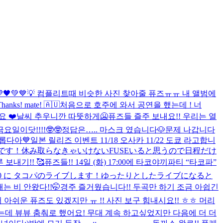
🖤💚💙💡 컴플리트때 비슷한 사진 찾아줄 퓨즈ㅠㅠ 내 앨범에
Thanks! mate! 🇦🇺
처음으로 호주에 와서 공연을 했는데 ! 너
요 ❤️
날씨 추우니깐 따뚯하게🥶
퓨즈들 즐주 보내요!! 우리는 열
요일이닷!!!!🤓🤓
정답은….. 마스크 였습니다🐶
문제 나갑니다
롭다아💙
일본 릴리즈 이벤트 11/18 오사카 11/22 도쿄 라고합니
 とのことです！休み取らなきゃいけないFUSEいると思うので日程だけ
 보내기!! 🥰
퓨즈들!! 14일 (화) 17:00에 타코야끼파티 “타코파”
) 17:00 に タコパのライブします！ゆったりとしたライブになると
는 비 안왔다!!🤭
경주 즐거웠습니다!! 두곡만 하기 조금 아쉽긴
서 아쉬운 퓨즈도 있겠지만 ㅠ !! 사진 보구 힘내시요!! ㅎㅎ 머리
는데 뷰뷰 춤춰로 했어요! 무대 계속 하고싶었지만 다음에 더 더