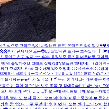
서 진심으로 고맙고 많이 사랑해요 퓨즈! 온앤오프 화이팅💡❤🧡
🎤🎤
어제 단체사진 모음😎✌🏻 짧았지만 즐거운 호주였다🇦🇺🖤
 !! 투어도 하고 싶다 ~~~ 🤗🤗 응원해준 퓨즈들 너무너무 고마워
 빵 넘 좋았다💚🍞 그래도 잘했죠!!??
오늘만 힘내자!!! 내일이면 금
가 추워지니깐 꼭 따뜻하게 입어어엉!!!!😢😢😢😢😢😢😢
평화
 갈게요~! 日本リリースイベント 11/18 大阪 11/22 東京
 늦게 올게용ㅠㅠㅠ
비가 오네요 🌂☔️ 우산 챙기시고~ 기분 좋은 하루
들도 밥 같이 먹으면서 봐도 좋을 것 같애요😌✌🏻 14日 (火
 오니까 비가 온다………..☔️ 오 근데 생각해보니까 오늘 무대할때
어용 빨리 또 보자!
퓨즈 ~ 오늘 너어어어어무 ~ 좋았어 ❤️ 못와
 빵을 못먹었다… 주 주말에 먹어야겠다. 오늘 셋리 고민 많이 했