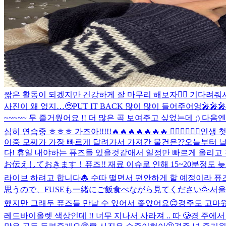
짧은 활동이 되겠지만 건강하게 잘 마무리 해보자❤️‍🔥 기다려줘
사진이 왜 없지…🥹
PUT IT BACK 많이 많이 들어주어엉🎤🎤🎤
~~~~~ 무 즐거웠어요 !! 더 많은 곡 보여주고 싶었는데 :) 다음엔
심히 연습중 ㅎㅎㅎ 가즈아!!!!!🔥🔥🔥🔥🔥🔥🔥 ✌🏻✌🏻✌🏻
인생 첫
이중 모찌가 가장 빠르게 달려가서 가져간 물건은??
오늘부터 날씨
다! 휴일 내야하는 퓨즈들 있을것같애서 일정만 빠르게 올리고
お伝えしておきます！
퓨즈!! 재료 이슈로 인해 15~20분정도
라이브 하려고 합니다🐙 수따 떨면서 편안하게 할 예정이라 퓨즈
思うので、FUSEも一緒にご飯食べながら見てください🥳
서울
했지만 그래두 퓨즈들 만날 수 있어서 좋았어요😊
경주도 고마웠
레드바이올렛 색상인데 !! 너무 지나서 사라져 .. 따 🥲
경 주에서