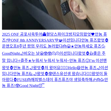
2025 ONF 공포사옥투어👻
혈당스파이크방지모임
왔엇🖤
안뇽 퓨
즈!
💚ONF 8th ANNIVERSARY💚
🧩
이션입니다
안뇽 퓨즈
왔엇🦍
온앤오프8주년 팝업 우리도 놀러왔다🎂
😀
☀️
안뇽하세요 퓨즈
💦
GoodNight🌙
비오는 날
😬
🤓
🤓
🫠🫠
이션입니다
왔엇🦍
👍
좋은 주
말 입니다⭐️
즐주☀️
누워서 누워서 누워서~
안뇽 퓨즈🙂
I’m 이션맨
왔엇🦍
안뇽 퓨즈🌙
왔엇🦍
저 왔어요✌🏻
😬
Hello😄
안뇽 퓨즈🌙
이션
입니다
안뇽 퓨즈🙋
🌙
왔엇🦍
🤓
댄스유선생 왔습니다❤️‍🔥
왔엇이 돌
아왔다🦍
FUSE🎂
해피벌스데이 퓨즈
퓨즈야 생일축하해🎉🎂🥳
안
뇽 퓨즈!
🤓
Good Night😴