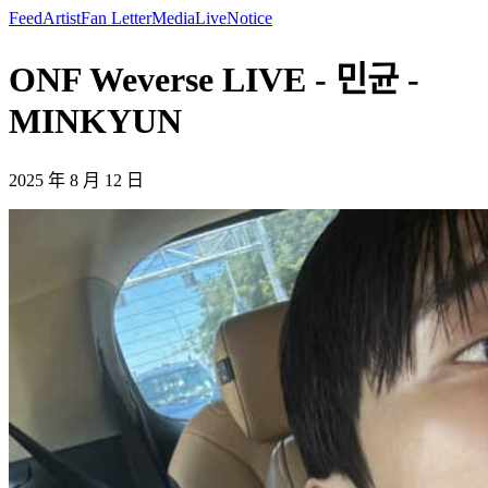
Feed
Artist
Fan Letter
Media
Live
Notice
ONF Weverse LIVE - 민균 -
MINKYUN
2025 年 8 月 12 日