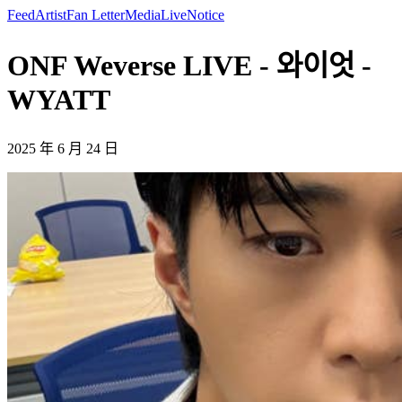
Feed
Artist
Fan Letter
Media
Live
Notice
ONF Weverse LIVE - 와이엇 -
WYATT
2025 年 6 月 24 日