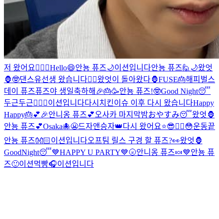
저 왔어요✌🏻
😬
Hello😄
안뇽 퓨즈🌙
이션입니다
안뇽 퓨즈🙋
🌙
왔엇
🦍
🤓
댄스유선생 왔습니다❤️‍🔥
왔엇이 돌아왔다🦍
FUSE🎂
해피벌스
데이 퓨즈
퓨즈야 생일축하해🎉🎂🥳
안뇽 퓨즈!
🤓
Good Night😴
두근두근❤️‍🔥
😬
이션입니다
다시
치킨이슈 이후 다시 왔습니다
Happy
Happy🎂💕🎉
안니옹 퓨즈💕
오사카 마지막밤
おやすみ😴
왔엇🦍
안뇽 퓨즈💕
Osaka🐙
😬
드자앤승자👑
다시 왔어요⭐️
😎❤️‍🔥
😳
운동끝
안뇽 퓨즈👐🏻
이션입니다
오프팀 릴스 구경 할 퓨즈?👀
왔엇🦍
GoodNight😴
💙HAPPY U PARTY💙
🌝
안니옹 퓨즈🍬
💙
안뇽 퓨
즈🙂
이션먹빵
🎧
이션입니다