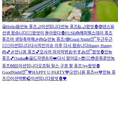
😬
Hello😄
안뇽 퓨즈🌙
이션입니다
안뇽 퓨즈🙋
🌙
왔엇🦍
🤓
댄스유
선생 왔습니다❤️‍🔥
왔엇이 돌아왔다🦍
FUSE🎂
해피벌스데이 퓨즈
퓨즈야 생일축하해🎉🎂🥳
안뇽 퓨즈!
🤓
Good Night😴
두근두근
❤️‍🔥
😬
이션입니다
다시
치킨이슈 이후 다시 왔습니다
Happy Happy
🎂💕🎉
안니옹 퓨즈💕
오사카 마지막밤
おやすみ😴
왔엇🦍
안뇽
퓨즈💕
Osaka🐙
😬
드자앤승자👑
다시 왔어요⭐️
😎❤️‍🔥
😳
운동끝
안뇽
퓨즈👐🏻
이션입니다
오프팀 릴스 구경 할 퓨즈?👀
왔엇🦍
GoodNight😴
💙HAPPY U PARTY💙
🌝
안니옹 퓨즈🍬
💙
안뇽 퓨
즈🙂
이션먹빵
🎧
이션입니다
왔엇🦍🖤