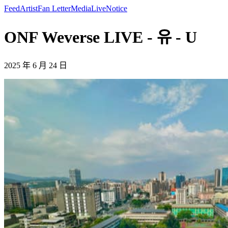
Feed
Artist
Fan Letter
Media
Live
Notice
ONF Weverse LIVE - 유 - U
2025 年 6 月 24 日