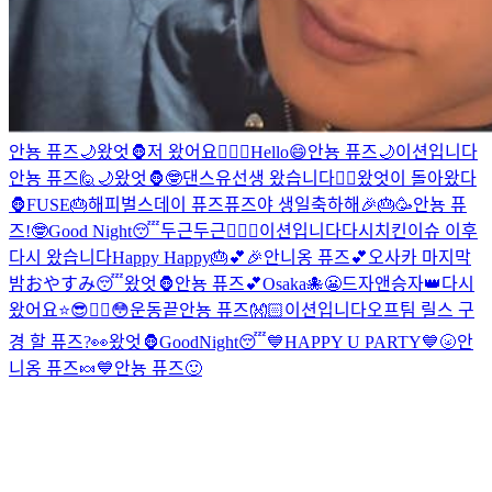
안뇽 퓨즈🌙
왔엇🦍
저 왔어요✌🏻
😬
Hello😄
안뇽 퓨즈🌙
이션입니다
안뇽 퓨즈🙋
🌙
왔엇🦍
🤓
댄스유선생 왔습니다❤️‍🔥
왔엇이 돌아왔다
🦍
FUSE🎂
해피벌스데이 퓨즈
퓨즈야 생일축하해🎉🎂🥳
안뇽 퓨
즈!
🤓
Good Night😴
두근두근❤️‍🔥
😬
이션입니다
다시
치킨이슈 이후
다시 왔습니다
Happy Happy🎂💕🎉
안니옹 퓨즈💕
오사카 마지막
밤
おやすみ😴
왔엇🦍
안뇽 퓨즈💕
Osaka🐙
😬
드자앤승자👑
다시
왔어요⭐️
😎❤️‍🔥
😳
운동끝
안뇽 퓨즈👐🏻
이션입니다
오프팀 릴스 구
경 할 퓨즈?👀
왔엇🦍
GoodNight😴
💙HAPPY U PARTY💙
🌝
안
니옹 퓨즈🍬
💙
안뇽 퓨즈🙂