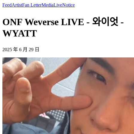
Feed
Artist
Fan Letter
Media
Live
Notice
ONF Weverse LIVE - 와이엇 -
WYATT
2025 年 6 月 29 日