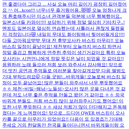
면 좋겠다아 그리고 ... 사실 오늘 머리 길이가 굉장히 길어졌어
요 ^^ 어...
kcon!!! 너무너무 즐거웠어용..😻😻 오늘 엄청나게 크
게 환호해주시던 미소녀 관객분들 덕분에 너무 행복했어요..
일본소녀들 카와이!!!! 보답하기 위해 정말 열심히 기타치구..!
멘트도 일본어로 열심히 연습했는데 서툴러서 괜찮게 들렸을
지 걱정입니다😿 내일의 무대도 화이팅해서 찢어버릴게요!!!!
다들 고마워요🩵🩵 무대 전 후🩵
오사카 버스킹 마무리!! 오늘
버스킹 일정이 끝났어요! 제천부터 오늘까지 버스킹 하면서
정말 즐겁고 행복하게 연주한 추억이 생긴거같아요 특히 오늘
오사카는 시연언니에게 정말 뜻깊은 날이 되었을 것 같아요!!
응원하러 노래 들으러 저희 보러 와주셔서 감사해요! 앞으로
더 멋진 공연과 추억들로 여러분을 찾아갈게요🩵 다음 앨범도
기대 부탁드려요🤭 다들 굿밤!...
바위게들! 오늘로써 버스킹 일
정이 모두 끝났어요! 많은 분들이 와주셔서 너무 뿌듯했어요
ㅎㅎ 제천>비밀>해남>노들섬>오사카 많은 곳을 다녀온 것 같
은데 저도 너무 좋은 추억을 만들고 왔던 거 같아요 ㅎㅎ 외국
바위게 분들도, 저희 버스킹 많이 보러와주시기도 했어요! 이
또한 너무 뿌듯하다 ㅎㅎ 새삼 저희가 많이 단단해지고 돈독해
졌다는 게 느껴졌어요! 앞으로...
드디어 QWER 버스킹이 오사
카를 끝으로 마무리가 되었어요!! 다음이 또 있겠죠?! 기대해
주세요 거의 한달동안 전국을 돌아다니면서 바위게들이랑 오