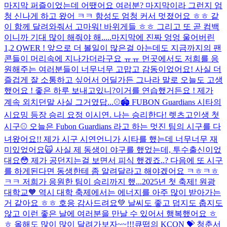
마지막 퍼즐이었는데 어땠어요 여러분? 마지막이라 그런지 엄
청 신나게 하고 왔어 ㅋㅋ 함성도 엄청 커서 멋졌어요 ㅎㅎ 같
이 함께 달려와줘서 고마워! 바위게들 ㅎㅎ 그리고 또 곧 컴백
이니까 기대 많이 해줘야 해.....
마지막에 진짜 엉엉 울어버린
1,2 QWER ! 앞으로 더 볼일이 많은걸 아는데도 지금까지의 팬
콘들이 머리속에 지나가더라구요 ㅠㅠ 먼곳에서도 저희를 응
원해주는 여러분들이 너무너무 고맙고 감동이었어요! 사실 더
즐겁게 잘 소통하고 싶어서 어딜가든 그나라 말로 오늘도 고생
했어요 ! 좋은 하루 보내고있니?이거를 연습했거든요 ! 제가
계속 외치던말 사실 그거였답...
⚾️🏟️ FUBON Guardians 시타의
시요밍 등장 승리 요정 이시연. 나는 승리한다! 렛츠고
인생 첫
시구⚾️ 오늘은 Fubon Guardians 라고 하는 멋진 팀의 시구를 다
녀왔어요!! 제가 시구 시연언니가 시타를 했는데 너무너무 재
미있었어요🙀 사실 제 동생이 야구를 했었는데, 투수출신이었
대요😳 제가 공던지는걸 보면서 피식 했겠죠..? 다음에 또 시구
를 하게된다면 동생한테 좀 알려달라고 해야겠어요 ㅋㅎㅋㅎ
ㅋㅋ 저희가 응원한 팀이 승리까지 했...
2025년 첫 축제! 원광
대학교🧡 역시 대학 축제에서는 에너지를 아주 많이 받아가는
거 같아요 ㅎㅎ 호응 감사드려요💚 날씨도 좋고 덥지도 춥지도
않고 이런 좋은 날에 여러분을 만날 수 있어서 행복했어요 ㅎ
ㅎ 올해도 많이 많이 달려가보자~~!!!
큐떱의 KCON 💝 청춘서