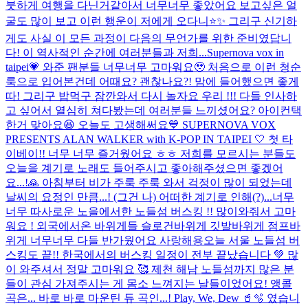
붓하게 여행을 다닌거같아서 너무너무 좋았어요 보고싶은 얼
굴도 많이 보고 이런 행운이 저에게 오다니⭐️✨ 그리구 신기하
게도 사실 이 모든 과정이 다음의 무언가를 위한 준비였답니
다! 이 역사적인 순간에 여러분들과 저희...
Supernova vox in
taipei💗 와준 팬분들 너무너무 고마워요🥹 처음으로 이런 청순
룩으로 입어본건데 어때요? 괜찮나요?! 맘에 들어했으면 좋게
따! 그리구 밥먹구 잠깐와서 다시 놀자요 우리 !!! 다들 인사하
고 싶어서 열심히 쳐다봤는데 여러분들 느끼셨어요? 아이컨택
한거 맞아요😆 오늘도 고생해써요
💙 SUPERNOVA VOX
PRESENTS ALAN WALKER with K-POP IN TAIPEI 🤍 첫 타
이베이!! 너무 너무 즐거웠어요 ㅎㅎ 저희를 모르시는 분들도
오늘을 계기로 노래도 들어주시고 좋아해주셨으면 좋겠어
요...!🙏 아침부터 비가 주룩 주룩 와서 걱정이 많이 되었는데
날씨의 요정인 만큼...! (그건 나) 어떠한 계기로 인해(?)...
너무
너무 따사로운 노을에서한 노들섬 버스킹 !! 많이와줘서 고마
워요 ! 외국에서온 바위게들 슬로건바위게 깃발바위게 점프바
위게 너무너무 다들 반가웠어요 사랑해용
오늘 서울 노들섬 버
스킹도 끝!! 한국에서의 버스킹 일정이 전부 끝났습니다 💚 많
이 와주셔서 정말 고마워요 🥰 제천 해남 노들섬까지 많은 분
들이 관심 가져주시는 게 몸소 느껴지는 날들이었어요! 앵콜
곡은... 바로 바로 마운틴 듀 곡인...! Play, We, Dew 🥤🫧 였습니