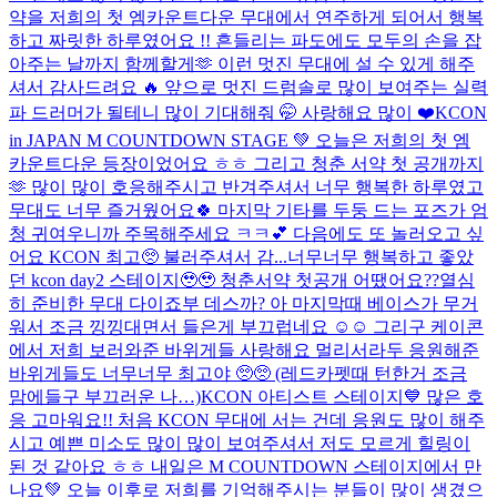
약을 저희의 첫 엠카운트다운 무대에서 연주하게 되어서 행복
하고 짜릿한 하루였어요 !! 흔들리는 파도에도 모두의 손을 잡
아주는 날까지 함께할게🫶 이런 멋진 무대에 설 수 있게 해주
셔서 감사드려요 🔥 앞으로 멋진 드럼솔로 많이 보여주는 실력
파 드러머가 될테니 많이 기대해줘 🤭 사랑해요 많이 ❤️
KCON
in JAPAN M COUNTDOWN STAGE 💚 오늘은 저희의 첫 엠
카운트다운 등장이었어요 ㅎㅎ 그리고 청춘 서약 첫 공개까지
🫶 많이 많이 호응해주시고 반겨주셔서 너무 행복한 하루였고
무대도 너무 즐거웠어요🍀 마지막 기타를 두둥 드는 포즈가 엄
청 귀여우니까 주목해주세요 ㅋㅋ💕 다음에도 또 놀러오고 싶
어요 KCON 최고🥺 불러주셔서 감...
너무너무 행복하고 좋았
던 kcon day2 스테이지🥹🥹 청춘서약 첫공개 어땠어요??열심
히 준비한 무대 다이죠부 데스까? 아 마지막때 베이스가 무거
워서 조금 낑낑대면서 들은게 부끄럽네요 ☺️☺️ 그리구 케이콘
에서 저희 보러와준 바위게들 사랑해요 멀리서라두 응원해준
바위게들도 너무너무 최고야 🥺🥺 (레드카펫때 턴한거 조금
맘에들구 부끄러운 나…)
KCON 아티스트 스테이지💙 많은 호
응 고마워요!! 처음 KCON 무대에 서는 건데 응원도 많이 해주
시고 예쁜 미소도 많이 많이 보여주셔서 저도 모르게 힐링이
된 것 같아요 ㅎㅎ 내일은 M COUNTDOWN 스테이지에서 만
나요💚 오늘 이후로 저희를 기억해주시는 분들이 많이 생겼으