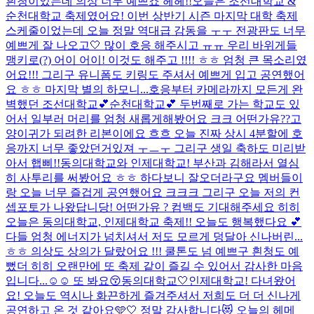
흰청이었는데 의상 너무 예쁘죠 헤헤!!
오늘은 조선대학교 &
순천대학교 축제였어요! 이번 상반기 시즌 마지막 대학 축제
스케줄이었는데 오늘 정말 역대급 감동을 ㅜㅜ 전광판도 너무
예쁘게 잘 나오고🤍 많이 호응 해주시고 ㅠㅠ 우리 바위게들
맹키로(?) 어이 어이! 이것도 해주고 !!!! ㅎㅎ 엄청 큰 목소리였
어요!!! 그리구 유니폼도 키링도 주셔서 예쁘게 입고 공연했어
요 ㅎㅎ 마지막 별의 하모니...
호응부터 카메라까지 모든게 완
벽했던 조선대학교💕순천대학교💕 두번째로 가는 학교도 있
어서 일부러 머리를 엄청 새롭게해봤어요 크크 어떤가유??고
양이귀가 되려한 리본이에요 흐흐 오늘 진짜 상시 4분할에 호
응까지 너무 좋았던거있져 ㅜㅡㅜ 그리구 생일 축하도 미리받
아서 햅삐!!
동의대학교와 인제대학교! 부산과 김해라서 열심
히 사투리를 써봤어요 ㅎㅎ 하다보니 잘오더라구요 멤버들이
랑 오늘 너무 즐겁게 공연했어요 크크크 그리구 오늘 저의 컨
셉포토가 나왔답니당! 어떤가유 ? 컴백도 기대해주세요 히히
오늘은 동의대학교, 인제대학교 축제!! 오늘도 행복했다요 💕
다들 엄청 에너지가 넘치셔서 저도 모르게 덩달아 신나버린...
ㅎㅎ 의상도 상의가 달랐어요 !!! 쿨톤도 넘 예쁘구 흰청도 예
뻤더 히히 오랜만에 또 축제 같이 즐길 수 있어서 감사한 마음
입니다...☺️☺️ 또 봐요😚
동의대학교🤍인제대학교! 다녀왔어
요! 오늘도 역시나 화끈하게 즐겨주셔서 저희도 더 더 신나게
공연하고 온 것 같아요🩵🤍 정말 감사합니다😻 오늘의 헤메