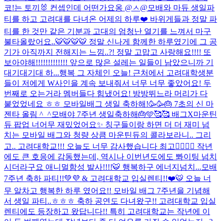
코!는 토끼🐰 컨셉인데 어떤가요옹 @ㅅ@
모배와 마듀 생일파
티를 하고 고려대를 다녀온 어제의 하루❤️ 바위게들과 정말 파
티를 한 것만 같은 기분과 고대의 엄청난 열기를 느껴서 마구
불타올랐어요..🐯🐯🐯🐯 정말 신나게 함께한 하루였기에 그 공
기가 아직까지 전해지는 느낌..?! 정말 고맙고 사랑해요!!!! 또
보아야해!!!!!!!!!!!!! 앞으로 많은 설레는 일들이 남았으니까 기
대기대기대 하...
행복 그 자체인 오늘! 근처에서 고려대학생분
들이 저에게 W사인을 계속 보내줘서 너무 너무 좋았어요! 두
번째로 오는거라 멤버들다 힘냈어요! 방방뛰느라 머리가 다
붙었었네요 ㅎㅎ 모바일배그 생일 축하해!🥳🥳🎂 7초의 신 마
젠타 올림 ^_^
모배야 7주년 생일축하해🎂🩵🥰🥰 배그X마운틴
듀 팝업 너어무 재밌었어요✨ 칭구들이랑 하면 더 더 재미 넘
치는 모바일 배그와 청량 상큼 마운틴듀의 콜라보라니.. 그리
고.. 고려대학교!!! 오늘도 너무 감사했습니다 최고❤️‍🔥❤️‍🔥 작년
에도 큰 호응에 감동했는데, 역시나 이번년도에도 뽜이팅 넘치
시더라구요 애니멀함성 발사!!!!🐯 행복하구 에너지넘치...
모배
7주년 축하 파티!!💚💜 & 고려대학교 입실렌티!!❤️🐯 오늘 너
무 알차고 행복한 하루 였어요!! 모바일 배그 7주년을 기념해
서 생일 파티..ㅎㅎㅎ 축하 공연도 다녀왔구!! 고려대학교 입실
렌티에도 등장하고 왔답니다!! 특히 고려대학교는 작년에 이