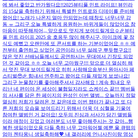
에 봐서 좋았고 반가웠다요!!
2025뷰티풀 민트 라이프! 뷰민라
의 15살을 축하하기 위해서 특별한 인트로와 디데이를 준비해
왔어요! 노래가 나온지 얼마 안되었는데 떼창도 너무너무 감
동 ㅠ 그리구 오늘 특별하게 응원하는 바위게들이 많았어요 참
마음이 따뜻해져어,,, 앞으로도 멋지게 보여드릴게요☺️🎉
뷰티
풀 민트 라이프 2025 🌼 호응두 많이 해주시구, 마이크에 꽃 장
식도 예뻤고 오랜만에 또 콘서트를 하는 기분이었어요 ㅎㅎ 예
전부터 출연하고 싶었던 공연이라 너무 설레구 뿌듯했구요!!
많은 멋진 선배님들께서도 공연하시는 무대여서 긴장도 되었
던 것 같아요 ㅎㅎ 오늘 너무 고마웠구!!! 앞으로 더 열심히 해
서 멋진 무대 보여드릴게요 히히 사랑해요🌼
부산 원아시아 페
스티벌🥹🎉 힘내서 연주하고 왔어요 다들 재밌게 보셨나요!
그리구 눈물참기를 좋아해주셔서 감사해요 ! 계속 힘내요 우
리
난 네 편이야 온 세상이 불협일지라도 쇼케이스 끝!!! 멤버들
의 서사를 담은 한 페이지의 완성인 이번 앨범... 오늘까지 정말
열심히 저희가 달려온 것 같은데요 이번 챕터가 끝나고 또 다
른 저희의 모습을 보여드리기 위해서 더욱 더 심혈을 기울여
참여한 앨범인 거 같아요! 모두의 진심과 서사가 담긴 앨범들
이라 애정이 깊었고 여러분도 너무 좋아해주시는 것 같아...
행
복한 생일이었오용 다들 축하 너무 고마워어
젤 예뿐 울 큐떱의
엄마 젠타웅니 생일축하해💖 내 갤러리에 언니사진이랑 영상