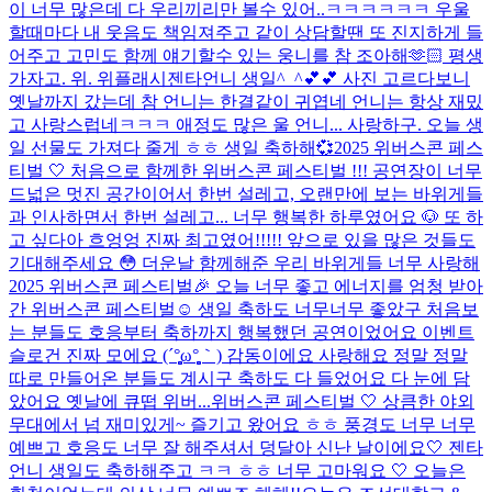
이 너무 많은데 다 우리끼리만 볼수 있어..ㅋㅋㅋㅋㅋㅋ 우울
할때마다 내 웃음도 책임져주고 같이 상담할땐 또 진지하게 들
어주고 고민도 함께 얘기할수 있는 웅니를 참 조아해🫶🏻 평생
가자고. 위. 위플래시
젠타언니 생일^_^💕💕 사진 고르다보니
옛날까지 갔는데 참 언니는 한결같이 귀엽네 언니는 항상 재밌
고 사랑스럽네ㅋㅋㅋ 애정도 많은 울 언니... 사랑하구. 오늘 생
일 선물도 가져다 줄게 ㅎㅎ 생일 축하해💞
2025 위버스콘 페스
티벌 🤍 처음으로 함께한 위버스콘 페스티벌 !!! 공연장이 너무
드넓은 멋진 공간이어서 한번 설레고, 오랜만에 보는 바위게들
과 인사하면서 한번 설레고... 너무 행복한 하루였어요 🐶 또 하
고 싶다아 흐엉엉 진짜 최고였어!!!!! 앞으로 있을 많은 것들도
기대해주세요 😳 더운날 함께해준 우리 바위게들 너무 사랑해
2025 위버스콘 페스티벌🎉 오늘 너무 좋고 에너지를 엄청 받아
간 위버스콘 페스티벌☺️ 생일 축하도 너무너무 좋았구 처음보
는 분들도 호응부터 축하까지 행복했던 공연이었어요 이벤트
슬로건 진짜 모에요 (´°̥̥̥̥̥̥̥̥ω°̥̥̥̥̥̥̥̥｀) 감동이에요 사랑해요 정말 정말
따로 만들어온 분들도 계시구 축하도 다 들었어요 다 눈에 담
았어요 옛날에 큐떱 위버...
위버스콘 페스티벌 🤍 상큼한 야외
무대에서 넘 재미있게~ 즐기고 왔어요 ㅎㅎ 풍경도 너무 너무
예쁘고 호응도 너무 잘 해주셔서 덩달아 신난 날이에요🤍 젠타
언니 생일도 축하해주고 ㅋㅋ ㅎㅎ 너무 고마워요 🤍 오늘은