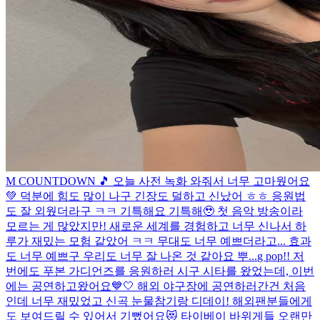
M COUNTDOWN 🎵 오늘 사전 녹화 와줘서 너무 고마웠어요
💚 덕분에 힘도 많이 나구 긴장도 덜하고 신났어 ㅎㅎ 응원법
도 잘 외웠더라구 ㅋㅋ 기특해요 기특해🥹 첫 음악 방송이라
모르는 게 많았지만! 새로운 세계를 경험하고 너무 신나서 하
루가 재밌는 모험 같았어 ㅋㅋ 무대도 너무 예쁘더라고... 효과
도 너무 예쁘구 우리도 너무 잘 나온 것 같아요 뿌...
g pop!! 저
번에도 푸본 가디언즈를 응원하러 시구 시타를 왔었는데, 이번
에는 공연하고왔어요💙🤍 해외 야구장에 공연하러간건 처음
인데 너무 재밌었고 신곡 눈물참기랑 디데이! 해외팬분들에게
도 보여드릴 수 있어서 기뻤어요😻 타이베이 바위게들 오랜만