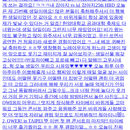
게 쓰는 걸까요? ㅋㅋㅋ
내 강아지 vs 님 강아지
25th HBD 오늘
은 제 25번째 생일이에요! 많은 분들이 축하해주셔서 더 행복
한 생일이었던 것 같아요 ㅎㅎ 바위게들이 항상 곁에 있음에
제가 빛날 수 있다는 거 알죠? 한양대학교 공과대학 축제도 다
녀왔는데 생일 당일이라 그런지 너무 재밌었어요! 비가 왔는
데도 불구하고 많이 와주셔서 너무 감동이었고, 우산 쓰면서
공연한 건 처음이라 새로운 경험이었어요 ㅋ...
내 베프 귀빠진
날 축하하오 ㅎㅎ💚 명창햄쥐 노래야무지게 하느라 고생이 많
어 앞으로도 웃기고 재미지게 잘 살아보자구~ 생일선물 뭐갖
고싶어!!!!! (반포자이빼고 포르쉐 빼고) 다 말해!!! 고우시네
요..
헉 오늘 생일인 우리으 시유밍💗💗💗💗💗 오늘 하루 아주
아주아주 이뽀해줄게 나으 햄찌양 이렇게 매일 얼굴 보는 사이
인데도 어떨땐 웃기구 어떨땐 더 킹받구 어떨땐 괜히 더 귀엽
고 더 고맙고 그러네에 헤헤 우리가 서로 놀때 억제기가 안되
고 그냥 폭팔해버려서 그럴수도...크크 너랑 전에 놀다가 웃겨
서 거의 운거 기억나 중간에 너랑 방방타면서 놀던 사진도...
1,2
QWER의 마무리..! 멋지게 장식해준 타이베이 바위게들 고마
워요 그동안 콘서트 와주고 응원해준 모든 바위게들 사랑해요
🩵 더 멋있게 자라날 큐떱 앞으로도 지켜봐줘!!! 워아이니😻
1,
2, QWER! in TAIPEI 💚 이번 첫 팬 콘서트의 마지막!! 타이베
이 너무 즐거웠어요 ㅎㅎ 원 투 큐땁이알... ㅎㅎ 오늘이 진짜