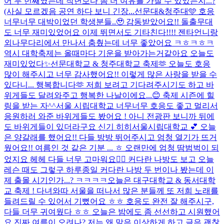
어 두 번째였는데 작년보다 좀 더 여유를 가질 수 있었는지...?
(사실 모르겠음 공연 하다 보니 긴장...
선문대&청주대🩵 호응
너무너무 대박이었던 학생분들..🥹 감동받았어요!! 돌출무대
도 너무 재미있었어요 이제 뛰면서도 기타친다!!!! 젠타언니랑
외나무다리에서 만나서 춤췄는데 너무 좋았어요 ㅋㅎㅋㅎㅋ
역시 대학축제는 올때마다 기운을 받아가는거같아요 오늘도
재미있었다✨
선문대학교 & 청주대학교 축제🫶 오늘도 호응
많이 해주시고 너무 감사했어요!! 이렇게 많은 사랑을 받을 수
있다니... 행복합니다🫶 저희 보려고 기다려주시기도 하고 바
위게들도 달려와주고 행복한 나날이에요...😊 축제 시즌에 힐
링을 받는 자^^
서울 시립대학교 너무너무 호응도 좋고 멀리서
응원하러 와준 바위게들도 봤어요 ! 아니 전광판 보니까 뒤에
도 바위게들이 있더라구요 신기 히히
서울시립대학교 💕 오늘
은 양갈래를 했어요!! 다들 방방 뛰어주시고 엄청 열기가 뜨거
웠어요!! 여름인 것 같은 기분 ... ㅎ 오랜만에 엄청 땀범벅이 되
었지요 헤헤 다들 너무 고마워요❤️‍🔥 커다란 나방도 보고 오늘
레슨 때도 그렇구 하루종일 커다란 나방 두 번이나 봤는데 이
제 출몰 시기인가...? ㅋㅋㅋㅋ
오늘은 대구대학교 & 동서대학
교 축제 ! 다녀와따 서울을 떠나서 많은 분들께 또 저희 노래를
들려드릴 수 있어서 기뻤어요 ㅎㅎ 호응도 완전 잘 해주시구,
다들 더무 귀여웠다 ㅎㅎ 오늘은 밤에도 좀 선선하고 시원했어
요 진짜 여름이 오려나? 저는 왜 말은 이상하게 하고 글은 괜찮