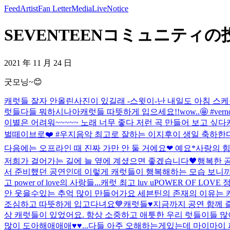
Feed
Artist
Fan Letter
Media
Live
Notice
SEVENTEENコミュニティの投稿 
2021 年 11 月 24 日
굿모닝~😊
캐럿들 잘자 안올린사진이 있길래 -스윗이-
난 내일도 아침 스케
럿들
다들 뭐하시나아
캐럿들 따뜻하게 입으세요!!
wow..🤩 #vern
이별은 어려워~~~~~ 노래 너무 좋다 저런 곡 만들어 보고 싶다
벌떼이브로❤️ #우지
음악 최고로 잘하는 이지후이 생일 축하한다
다음에는 오프라인 때 진짜 가만 안 둘 거에요❤ 예요*
사랑의 힘
저희가 걸어가는 길에 늘 옆에 계셨으면 좋겠습니다🖤
행복한 공
서 준비했던 공연인데 이렇게 캐럿들이 행복해하는 모습 보니까
고 power of love의 사랑들...
캐럿 최고 luv u
POWER OF LO
안 웃을수있는 추억 많이 만들어가요 세븐틴의 존재의 이유는 
조심하고 따뜻하게 입고다녀요💙
캐럿들♥️지금까지 공연 함께 
상 캐럿들이 있었어요. 항상 소중하고 애틋한 우리 럿들이들 많
많이 도아해애애애♥️♥...
다들 아주 오해하는게있는데 마이마이