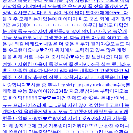
중하고 애틋한 우리 럿들이들 많이 사랑합니다🥺 앞으로 직접
만날일을 기대하면서 오늘밤은 웃으면서 푹 잤음 좋겠어요🙂
정말 감사했습니다 ㅎㅎ 많이 많이 많이 도아해애애애♥️♥...
다
들 아주 오해하는게있는데 마이마이 파도 쿱스 힘에 내가 팔랑
거리는거에여ㅋㅋㅋㅋㅋㅋㅋㅋㅋㅋㅋ
아무리 불러도 대답없
눈 캐럿들ㅠㅠ
잘 자여 캐럿들..ㅎ 많이 많이 고마워요 늘🤍
캐
럿들 오늘하루 너무 고생했어요. 다들 하루 마무리 잘하고! 좋
은 밤 되길 바래요♥️ 내일은 더 좋은 하루가 될거야😊
오늘도 다
들 수고했어요~☺️
🖤
각자 위치에서 노력하고 있는 많은 캐럿
들을 위해 서로 박수 쳐 줍시다👍🖤
수능 잘 보셨나요? 다들 후
련하고 시원한 마음이 들었으면 좋겠지만, 조금 실수 했더라도
혹은 만족한 결과가 나오지 않더라도 괜찮다고 고생했다고 말
해주고 싶네요 충분히 잘했고 잘할거라 믿고 고생했습니다❤️
사랑합니다🖤
셔플 좀 추냐 hey siri play party rock anthem
수능본
캐럿들 수능 잘봤어여???
1234
잘 자요.
못참지는 부탁이지
오늘
또 화이팅!!!!!!!!!!💙❤️💙❤️
이건 맘에드네~😆#내돈내산
아놔...
ㅠㅠ 프리사이즈라매.........
교복 사진 많이 찍었는데 고르다 늦
겠다 내일 올려줄게영ㅎㅎ 오늘 수고했어여 캐럿드을 ㅎㅎ
캐
럿들 내일봐 사랑해❤️
호랑이의 시선!!!🐯🔥
아놔 지금 기분좋
아 왜 좋지? 근데 그냥 기분좋아
이거뭐야?!?!?! 난 완전 주머니
에 쏙들어가 있는줄알았는데...ㅋㅋㅋㅋㅋㅋㅋ
킹받는 승관
수