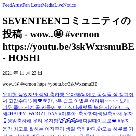
Feed
Artist
Fan Letter
Media
Live
Notice
SEVENTEENコミュニティの
投稿 - wow..🤩 #vernon
https://youtu.be/3skWxrsmuBE
- HOSHI
2021 年 11 月 23 日
wow..🤩 #vernon https://youtu.be/3skWxrsmuBE
우지형 늦었지만 생일 축하행 우아해🥳 메보 동생들 잘 챙겨줘
서 고맙수다♡
뿅🧡🤎
만남은 쉽고 이별은 어려워~~~~~ 노래
너무 좋다 저런 곡 만들어 보고 싶다
캐럿들 늦은 시간인데 뭐
해
#HAPPY_WOOZI_DAY #지훈아_축하한다
생일축하해 우자
🙂
생일축하해 우리 우지형🥰🥰🥰🥰
해피벌떼이브로❤️ #우지
음악 최고로 잘하는 이지후이 생일 축하한다.👍
오늘 하루를 기