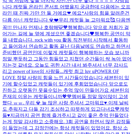
억 속 서랍에 넣을 마지막 사진.
난 너무 좋다 ㅎㅎㅎㅎ 사랑합
니다 캐럿들 온라인 콘서트 어땠을지 궁금한데 다음에는 오프
라인 때 진짜 가만 안 둘 거에요❤ 예요*
사랑의 힘을 알려준건
다름 아닌 캐럿입니다 💎❤️
우리 캐럿들 늘 고마워요🥰 다음엔
꼭!!! 만나자 언제나 호랑해🐯🧡
행복합니다 앞으로 저희가 걸
어가는 길에 늘 옆에 계셨으면 좋겠습니다🖤
행복한 공연이 막
을 내렸습니다. rock with you 활동 직전부터 시작해서 활동하
고 들어와서 연습하고 활동 끝난 다음날에도 연습하고 하면서
준비했던 공연인데 이렇게 캐럿들이 행복해하는 모습 보니까
정말 뿌듯하고 그동안 힘들었고 지쳤던 순간들이 싹 녹아 없어
지는것 같네요. 오늘도 귀한 시간 내서 봐주셔서 너무 감사드
리고 power of love의 사랑들...
캐럿 최고 luv u
POWER OF
LOVE 정말 사랑의 힘을 느낀 시간들이었습니다 세븐틴이 있
기에 할수있었고 캐럿들이 있기에 후회없었습니다 앞으로도
진하고 오랫동안 웃을수있는 추억 많이 만들어가요 세븐틴의
존재의 이유는 캐럿들이니까💖💙
멤버들 정말 많이많이 고생
했다 ㅠㅠ. 우리 💎 늘 많은 사랑 주셔서 고마워요♥️ 이제 날씨
도 추워지고 다들 감기 조심하고 따뜻하게 입고다녀요💙
캐럿
들♥️지금까지 공연 함께 즐겨주시고 같이 좋은 추억 만들었다
는게 정말 감사하고 소중해요. 3회 공연을 하면서 많은 감정들
이 들었는데 그 감정안에는 항상 캐럿들이 있었어요. 항상 소