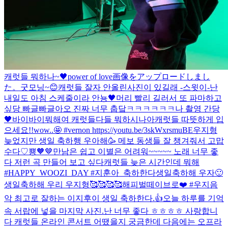
캐럿들 뭐하나~🖤
power of love
画像をアップロードしまし
た。
굿모닝~😊
캐럿들 잘자 안올린사진이 있길래 -스윗이-
난
내일도 아침 스케줄이라 안뇽🖤
머리 빨리 길러서 또 파마하고
싶당 빠글빠글
아오 진짜 너무 춥닼ㅋㅋㅋㅋㅋㅋ
나 촬영 간당
🖤바이바이
뭐해여 캐럿들
다들 뭐하시나아
캐럿들 따뜻하게 입
으세요!!
wow..🤩 #vernon https://youtu.be/3skWxrsmuBE
우지형
늦었지만 생일 축하행 우아해🥳 메보 동생들 잘 챙겨줘서 고맙
수다♡
뿅🧡🤎
만남은 쉽고 이별은 어려워~~~~~ 노래 너무 좋
다 저런 곡 만들어 보고 싶다
캐럿들 늦은 시간인데 뭐해
#HAPPY_WOOZI_DAY #지훈아_축하한다
생일축하해 우자🙂
생일축하해 우리 우지형🥰🥰🥰🥰
해피벌떼이브로❤️ #우지
음
악 최고로 잘하는 이지후이 생일 축하한다.👍
오늘 하루를 기억
속 서랍에 넣을 마지막 사진.
난 너무 좋다 ㅎㅎㅎㅎ 사랑합니
다 캐럿들 온라인 콘서트 어땠을지 궁금한데 다음에는 오프라