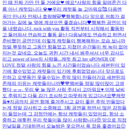
인 때 진짜 가만 안 둘 거에요❤ 예요*
사랑의 힘을 알려준건 다
름 아닌 캐럿입니다 💎❤️
우리 캐럿들 늘 고마워요🥰 다음엔
꼭!!! 만나자 언제나 호랑해🐯🧡
행복합니다 앞으로 저희가 걸
어가는 길에 늘 옆에 계셨으면 좋겠습니다🖤
행복한 공연이 막
을 내렸습니다. rock with you 활동 직전부터 시작해서 활동하
고 들어와서 연습하고 활동 끝난 다음날에도 연습하고 하면서
준비했던 공연인데 이렇게 캐럿들이 행복해하는 모습 보니까
정말 뿌듯하고 그동안 힘들었고 지쳤던 순간들이 싹 녹아 없어
지는것 같네요. 오늘도 귀한 시간 내서 봐주셔서 너무 감사드
리고 power of love의 사랑들...
캐럿 최고 luv u
POWER OF
LOVE 정말 사랑의 힘을 느낀 시간들이었습니다 세븐틴이 있
기에 할수있었고 캐럿들이 있기에 후회없었습니다 앞으로도
진하고 오랫동안 웃을수있는 추억 많이 만들어가요 세븐틴의
존재의 이유는 캐럿들이니까💖💙
멤버들 정말 많이많이 고생
했다 ㅠㅠ. 우리 💎 늘 많은 사랑 주셔서 고마워요♥️ 이제 날씨
도 추워지고 다들 감기 조심하고 따뜻하게 입고다녀요💙
캐럿
들♥️지금까지 공연 함께 즐겨주시고 같이 좋은 추억 만들었다
는게 정말 감사하고 소중해요. 3회 공연을 하면서 많은 감정들
이 들었는데 그 감정안에는 항상 캐럿들이 있었어요. 항상 소
중하고 애틋한 우리 럿들이들 많이 사랑합니다🥺 앞으로 직접
만날일을 기대하면서 오늘밤은 웃으면서 푹 잤음 좋겠어요🙂