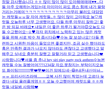
정말 감사했습니다 ㅎㅎ 많이 많이 많이 도아해애애애♥️♥...
다
들 아주 오해하는게있는데 마이마이 파도 쿱스 힘에 내가 팔랑
거리는거에여ㅋㅋㅋㅋㅋㅋㅋㅋㅋㅋㅋ
아무리 불러도 대답없
눈 캐럿들ㅠㅠ
잘 자여 캐럿들..ㅎ 많이 많이 고마워요 늘🤍
캐
럿들 오늘하루 너무 고생했어요. 다들 하루 마무리 잘하고! 좋
은 밤 되길 바래요♥️ 내일은 더 좋은 하루가 될거야😊
오늘도 다
들 수고했어요~☺️
🖤
각자 위치에서 노력하고 있는 많은 캐럿
들을 위해 서로 박수 쳐 줍시다👍🖤
수능 잘 보셨나요? 다들 후
련하고 시원한 마음이 들었으면 좋겠지만, 조금 실수 했더라도
혹은 만족한 결과가 나오지 않더라도 괜찮다고 고생했다고 말
해주고 싶네요 충분히 잘했고 잘할거라 믿고 고생했습니다❤️
사랑합니다🖤
셔플 좀 추냐 hey siri play party rock anthem
수능본
캐럿들 수능 잘봤어여???
1234
잘 자요.
못참지는 부탁이지
오늘
또 화이팅!!!!!!!!!!💙❤️💙❤️
이건 맘에드네~😆#내돈내산
아놔...
ㅠㅠ 프리사이즈라매.........
교복 사진 많이 찍었는데 고르다 늦
겠다 내일 올려줄게영ㅎㅎ 오늘 수고했어여 캐럿드을 ㅎㅎ
캐
럿들 내일봐 사랑해❤️